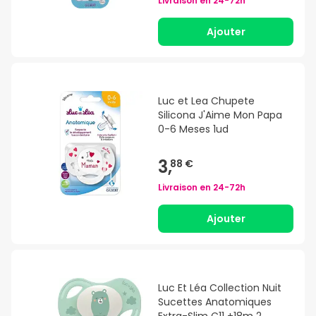
Livraison en
24-72h
Ajouter
Luc et Lea Chupete
Silicona J'Aime Mon Papa
0-6 Meses 1ud
3,
88 €
Livraison en
24-72h
Ajouter
Luc Et Léa Collection Nuit
Sucettes Anatomiques
Extra-Slim C11 +18m 2