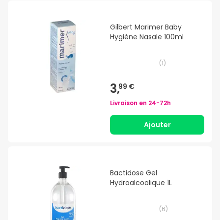
Gilbert Marimer Baby
Hygiène Nasale 100ml
(
1
)
3,
99 €
Livraison en
24-72h
Ajouter
Bactidose Gel
Hydroalcoolique 1L
(
6
)