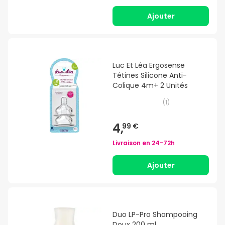
Ajouter
Luc Et Léa Ergosense
Tétines Silicone Anti-
Colique 4m+ 2 Unités
(
1
)
4,
99 €
Livraison en
24-72h
Ajouter
Duo LP-Pro Shampooing
Doux 200 ml