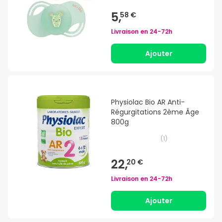
Unités
5,
58 €
Livraison en
24-72h
Ajouter
Physiolac Bio AR Anti-
Régurgitations 2ème Âge
800g
(
1
)
22,
20 €
Livraison en
24-72h
Ajouter