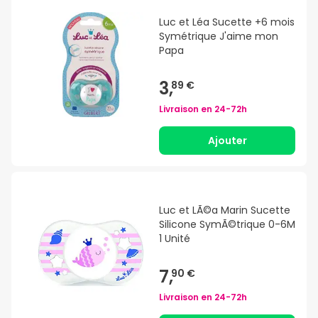
Luc et Léa Sucette +6 mois
Symétrique J'aime mon
Papa
3,
89 €
Livraison en
24-72h
Ajouter
Luc et LÃ©a Marin Sucette
Silicone SymÃ©trique 0-6M
1 Unité
7,
90 €
Livraison en
24-72h