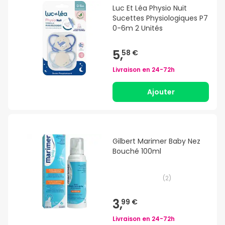
Luc Et Léa Physio Nuit
Sucettes Physiologiques P7
0-6m 2 Unités
5,
58 €
Livraison en
24-72h
Ajouter
Gilbert Marimer Baby Nez
Bouché 100ml
(
2
)
3,
99 €
Livraison en
24-72h