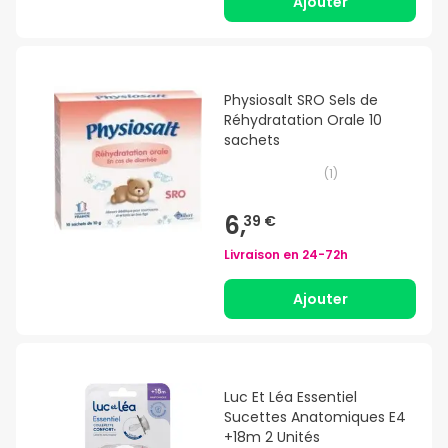
Ajouter
Physiosalt SRO Sels de
Réhydratation Orale 10
sachets
(
1
)
6,
39 €
Livraison en
24-72h
Ajouter
Luc Et Léa Essentiel
Sucettes Anatomiques E4
+18m 2 Unités