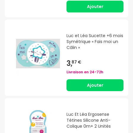
Ajouter
Luc et Léa Sucette +6 mois
Symétrique « Fais moi un
Câlin »
3,
87 €
Livraison en
24-72h
Ajouter
Luc Et Léa Ergosense
Tétines Silicone Anti-
Colique 0m+ 2 Unités