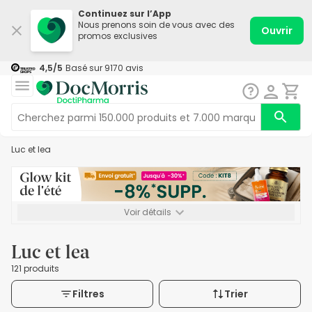
Continuez sur l’App
Nous prenons soin de vous avec des
Ouvrir
promos exclusives
4,5
/5
Basé sur
9170
avis
Luc et lea
Voir détails
*-8% SUPP., 72€ min d’achat. Valable jusqu’au 16/08. Non
cumulable.
Luc et lea
121 produits
Filtres
Trier