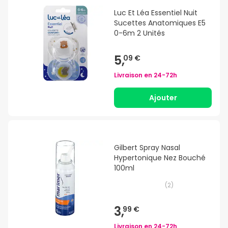
Luc Et Léa Essentiel Nuit
Sucettes Anatomiques E5
0-6m 2 Unités
5,
09 €
Livraison en
24-72h
Ajouter
Gilbert Spray Nasal
Hypertonique Nez Bouché
100ml
(
2
)
3,
99 €
Livraison en
24-72h