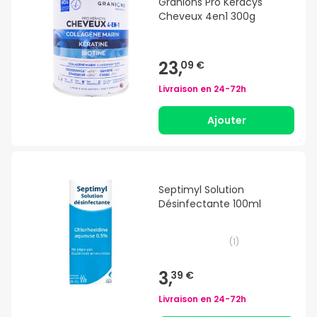
Granions Pro Keracys
Cheveux 4en1 300g
23,
09 €
Livraison en
24-72h
Ajouter
Septimyl Solution
Désinfectante 100ml
(
1
)
3,
39 €
Livraison en
24-72h