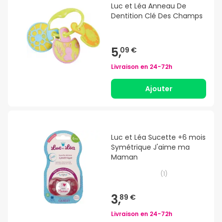
Luc et Léa Anneau De
Dentition Clé Des Champs
5,
09 €
Livraison en
24-72h
Ajouter
Luc et Léa Sucette +6 mois
Symétrique J'aime ma
Maman
(
1
)
3,
89 €
Livraison en
24-72h