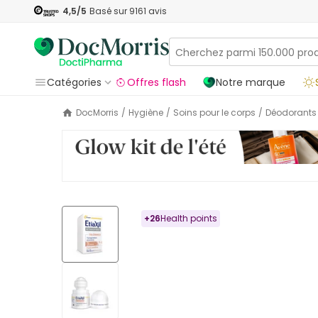
4,5
/5
Basé sur
9161
avis
Catégories
Offres flash
Notre marque
DocMorris
/
Hygiène
/
Soins pour le corps
/
Déodorants
+
26
Health points