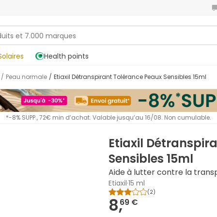
Solaires
Health points
/
Peau normale
/
Etiaxil Détranspirant Tolérance Peaux Sensibles 15ml
*-8% SUPP., 72€ min d’achat. Valable jusqu’au 16/08. Non cumulable.
Etiaxil Détranspir
Sensibles 15ml
Aide à lutter contre la trans
Etiaxil
·
15 ml
(
2
)
8,
69 €