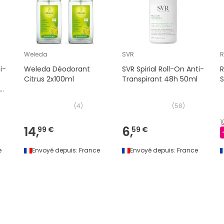
Weleda
SVR
R
i-
Weleda Déodorant
SVR Spirial Roll-On Anti-
R
Citrus 2x100ml
Transpirant 48h 50ml
S
(
4
)
(
58
)
1
14,
6,
99 €
59 €
e
Envoyé depuis:
France
Envoyé depuis:
France