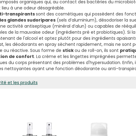
omposés organiques qui, au contact des bactéries du microbiot
lieu à une odeur désagréable.
ti-transpirants
sont des cosmétiques qui possèdent des fonc
des glandes sudoripares
(sels d’aluminium), désodoriser la su
e activité antiseptique (minéral d’alun) ou capables de rééquil
s de la mauvaise odeur (ingrédients pré et probiotiques). Si la 
ntenant de l'alcool et optez plutôt pour des ingrédients apaisant
mat, les déodorants en spray sèchent rapidement, mais ne sont
le ou réactive. Sous forme de
stick
ou de roll-on, ils sont
pratiq
ion de confort
. La crème et les lingettes imprégnées permett
ques du corps présentant des problèmes d'hypersudation. Enfin, 
es nettoyantes ayant une fonction déodorante ou anti-transpir
ité et les produits