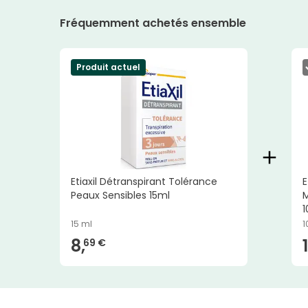
Fréquemment achetés ensemble
Produit actuel
Etiaxil Détranspirant Tolérance
E
Peaux Sensibles 15ml
M
1
15 ml
1
8,
1
69 €