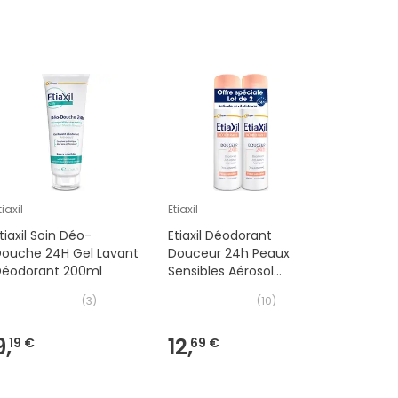
tiaxil
Etiaxil
Etiaxil
tiaxil Soin Déo-
Etiaxil Déodorant
Etiaxil D
Douche 24H Gel Lavant
Douceur 24h Peaux
Sensitive
Déodorant 200ml
Sensibles Aérosol
Peaux Se
2x150ml
(
3
)
(
10
)
9,
12,
10,
19 €
69 €
79 €