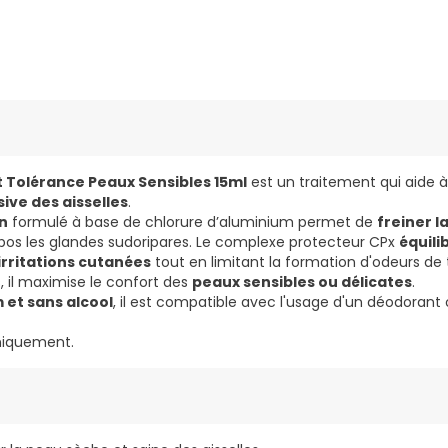
t Tolérance Peaux Sensibles 15ml
est un traitement qui aide 
ive des aisselles
.
n
formulé à base de chlorure d’aluminium permet de
freiner l
pos les glandes sudoripares. Le complexe protecteur CPx
équili
'irritations cutanées
tout en limitant la formation d'odeurs de t
, il maximise le confort des
peaux sensibles ou délicates
.
 et sans alcool
, il est compatible avec l'usage d'un déodorant
iniquement.