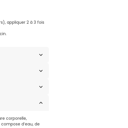
s), appliquer 2 à 3 fois
cin.
, C15-19 ALKANE,
re corporelle,
se compose d’eau, de