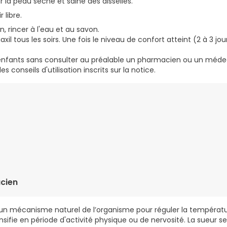
ur la peau sèche et saine des aisselles.
r libre.
, rincer à l'eau et au savon.
axil tous les soirs. Une fois le niveau de confort atteint (2 à 3 jour
es enfants sans consulter au préalable un pharmacien ou un méde
s conseils d'utilisation inscrits sur la notice.
IDE, DIPROPYLHEPTYL CARBONATE, PPG-20 METHYL GLUCOSE ETHER
ATE CROSSPOLYMER-6, TOCOPHEROL, SODIUM HYDROXIDE.
cien
un mécanisme naturel de l’organisme pour réguler la températu
sifie en période d'activité physique ou de nervosité. La sueur 