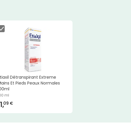
tiaxil Détranspirant Extreme
ains Et Pieds Peaux Normales
00ml
00 ml
1,
09 €