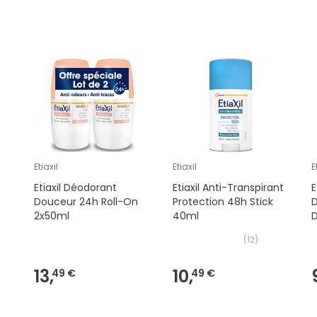
Etiaxil
Etiaxil
E
Etiaxil Déodorant
Etiaxil Anti-Transpirant
E
Douceur 24h Roll-On
Protection 48h Stick
2x50ml
40ml
(
12
)
13,
10,
49 €
49 €