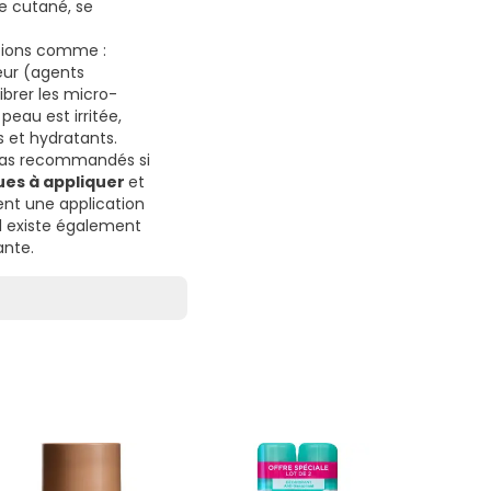
e cutané, se
tions comme :
eur (agents
ibrer les micro-
peau est irritée,
s et hydratants.
 pas recommandés si
ues à appliquer
et
ent une application
il existe également
ante.