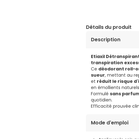
Détails du produit
Description
Etiaxil Détranspiran
transpiration excess
Ce
déodorant roll-o
sueur
, mettant au re
et
réduit le risque d
en émollients naturels
Formulé
sans parfum
quotidien.
Efficacité prouvée cl
Mode d'emploi