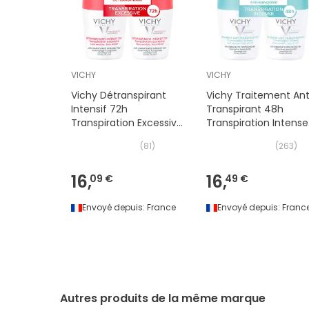
VICHY
VICHY
Vichy Détranspirant
Vichy Traitement Ant
Intensif 72h
Transpirant 48h
Transpiration Excessive
Transpiration Intense
2x50ml
Roll-On 2x50ml
(
81
)
(
263
)
16,
16,
09 €
49 €
Envoyé depuis:
France
Envoyé depuis:
Franc
Autres produits de la même marque