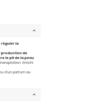
à
réguler la
a production de
bre le pH de la peau
ranspiration. Enrichi
 ou d'un parfum au