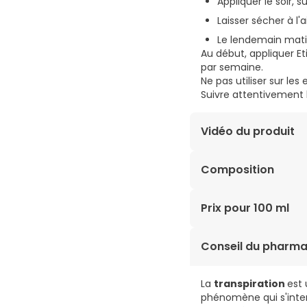
Appliquer le soir, s
Laisser sécher à l'ai
Le lendemain matin
Au début, appliquer Eti
par semaine.
Ne pas utiliser sur l
Suivre attentivement le
Vidéo du produit
Composition
AQUA, ALUMINUM CHLOR
Prix pour 100 ml
GLYCERIN, POLYACRYL
45,87€ / 100 ml
Conseil du pharma
La
transpiration
est 
phénomène qui s'inten