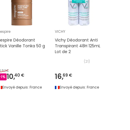
espire
VICHY
Nuxe
espire Déodorant
Vichy Déodorant Anti
Nuxe De
tick Vanille Tonka 50 g
Transpirant 48H 125mL
Hydratan
Lot de 2
2x50ml
(
21
)
0,52€
10,
16,
10,
40 €
69 €
79 €
-
1
%
Envoyé depuis:
France
Envoyé depuis:
France
Envoyé 