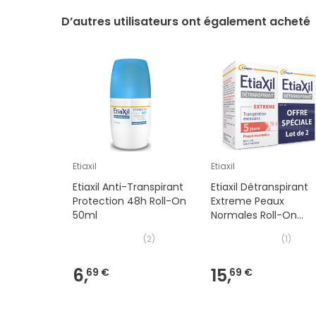
D’autres utilisateurs ont également acheté
Etiaxil
Etiaxil
Etiaxil Anti-Transpirant
Etiaxil Détranspirant
Protection 48h Roll-On
Extreme Peaux
50ml
Normales Roll-On
2x15ml
(
2
)
(
1
)
6,
15,
69 €
69 €