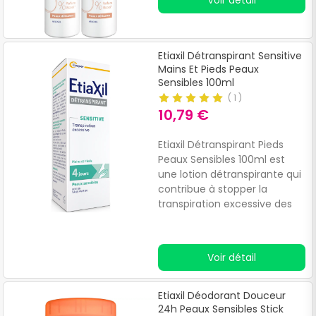
Voir détail
Etiaxil Détranspirant Sensitive
Mains Et Pieds Peaux
Sensibles 100ml
(
1
)
10,79 €
Etiaxil Détranspirant Pieds
Peaux Sensibles 100ml est
une lotion détranspirante qui
contribue à stopper la
transpiration excessive des
pieds.Dosée en actif anti
transpirant, cette lotion anti
humidité et anti odeur
Voir détail
permet de mettre au repos
les glandes sudoripares qui
cessent de produire de la
Etiaxil Déodorant Douceur
sueur pendant quelques
24h Peaux Sensibles Stick