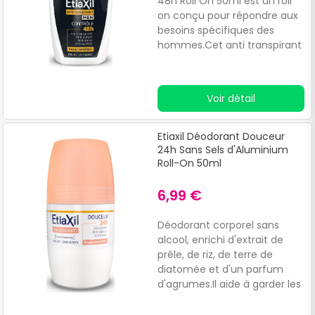
48h Roll On 50ml est un roll
on conçu pour répondre aux
besoins spécifiques des
hommes.Cet anti transpirant
contribue à réguler la
transpiration tout en
assurant un contrôle anti
Voir détail
humidité, anti odeur et anti
traces.
Etiaxil Déodorant Douceur
24h Sans Sels d'Aluminium
Roll-On 50ml
6,99 €
Déodorant corporel sans
alcool, enrichi d'extrait de
prêle, de riz, de terre de
diatomée et d'un parfum
d'agrumes.Il aide à garder les
aisselles sèches et à prévenir
l'apparition d'odeurs