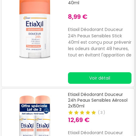
jours.
40ml
8,99 €
Etiaxil Déodorant Douceur
24h Peaux Sensibles Stick
40ml est conçu pour prévenir
les odeurs durant 48 heures,
tout en évitant l'apparition de
traces sur les vêtements et
sans entraver le processus de
transpiration.Formulé avec
Voir détail
de la terre de Diatomée aux
propriétés antibactériennes,
un complexe végétal anti
Etiaxil Déodorant Douceur
humidité à base de prêle et
24h Peaux Sensibles Aérosol
de sauge pour adoucir la
2x150ml
peau, ainsi que du citrate de
(
3
)
zinc agissant comme
12,69 €
astringent pour réduire la
transpiration, ce déodorant
Etiaxil Déodorant Douceur