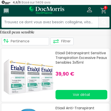
4,6
/
5
Basé sur
11409
avis
0
menu
Etiaxil peau sensible
Filtrer
Etiaxil Détranspirant Sensitive
Transpiration Excessive Peaux
Sensibles 3x15ml
39,90 €
Voir détail
Etiaxil Anti-Transpirant