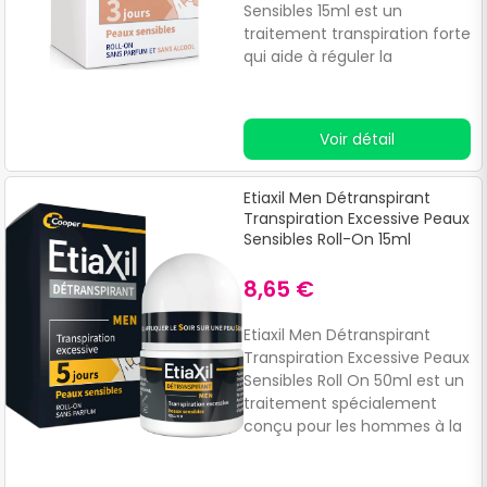
Sensibles 15ml est un
traitement transpiration forte
qui aide à réguler la
transpiration excessive des
aisselles.Ce déodorant roll on
formulé à base de chlorure
Voir détail
d’aluminium permet de
freiner la production de
sueur, mettant au repos les
Etiaxil Men Détranspirant
glandes sudoripares.
Transpiration Excessive Peaux
Sensibles Roll-On 15ml
8,65 €
Etiaxil Men Détranspirant
Transpiration Excessive Peaux
Sensibles Roll On 50ml est un
traitement spécialement
conçu pour les hommes à la
peau sensible.Grâce à son
action rapide sur les glandes