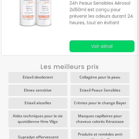
offre une action complète.
24h Peaux Sensibles Aérosol
2x150ml est conçu pour
prévenir les odeurs durant 24
heures, tout en évitant
l'apparition de traces sur les
vêtements et sans entraver
le processus de
Voir détail
transpiration.Formulé avec
de la terre de Diatomée aux
propriétés antibactériennes,
Les meilleurs prix
un complexe végétal anti
humidité à base de prêle et
Etiaxil deodorant
Collagène pour la peau
de sauge pour adoucir la
peau, ainsi que du citrate de
Elmex sensitive
Etiaxil Peaux Sensibles
zinc agissant comme
astringent pour réduire la
Etiaxil aisselles
Crèmes pour le change Bayer
transpiration, ce déodorant
offre une action complète.
Aides techniques pour la vie
Masques capillaires pour
quotidienne Hms Vilgo
cheveux colorés Kérastase
Produits et remèdes anti-
Supradyn effervescent