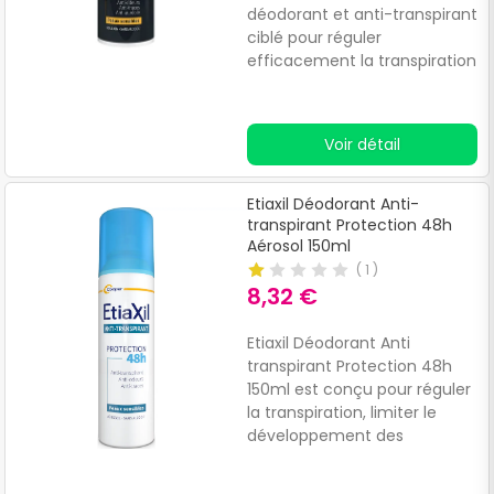
déodorant et anti-transpirant
ciblé pour réguler
efficacement la transpiration
et prévenir les odeurs
pendant 48 heures.Sa
formule anti-traces assure
Voir détail
une protection sans laisser
de marques sur les
vêtements, tandis que son
Etiaxil Déodorant Anti-
parfum subtilement boisé
transpirant Protection 48h
procure une sensation de
Aérosol 150ml
fraîcheur durable.Son
(
1
)
système de fermeture
8,32 €
technique et sa bille de
diffusion anti-blocage en
Etiaxil Déodorant Anti
font un produit pratique et
transpirant Protection 48h
adapté aux
150ml est conçu pour réguler
déplacements.Sans alcool
la transpiration, limiter le
ajouté, il est testé
développement des
dermatologiquement pour
bactéries et prévenir la
convenir aux peaux sensibles.
formation des odeurs.Sa