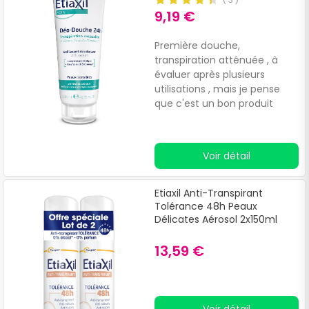
humidité à base de prêle et
9,19 €
de sauge pour adoucir la
peau, ainsi que du citrate de
Première douche,
zinc agissant comme
transpiration atténuée , à
astringent pour réduire la
évaluer après plusieurs
transpiration, ce déodorant
utilisations , mais je pense
offre une action complète.
que c'est un bon produit
Voir détail
Etiaxil Anti-Transpirant
Tolérance 48h Peaux
Délicates Aérosol 2x150ml
13,59 €