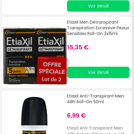
sudoripares, il offre une
Voir détail
protection durant 5 jours.
Etiaxil Men Détranspirant
Transpiration Excessive Peaux
Sensibles Roll-On 2x15ml
15,35 €
Voir détail
Etiaxil Anti-Transpirant Men
48h Roll-On 50ml
6,99 €
Etiaxil Anti Transpirant Men