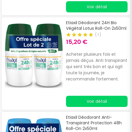
formule haute tolérance à
Voir détail
base de glycérine et d’un
complexe d’actifs ciblés,
assure une protection longue
Etiaxil Déodorant 24H Bio
durée tout en prévenant la
Végétal Lotus Roll-On 2x50ml
formation de traces
(
1
)
blanches et jaunes sur les
15,20 €
vêtements.
Acheter plusieurs fois et
jamais déçus. Anti transpirant
qui sent très bon et qui agit
toute la journée, je
recommande fortement.
Voir détail
Etiaxil Déodorant Anti-
Transpirant Protection 48h
Roll-On 2x50ml