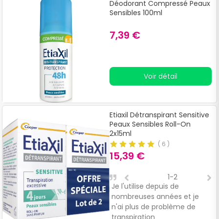
Déodorant Compressé Peaux
Sensibles 100ml
7,39 €
Voir détail
Etiaxil Détranspirant Sensitive
Peaux Sensibles Roll-On
2x15ml
(
6
)
15,39 €
1-2
Je l'utilise depuis de
P
nombreuses années et je
p
n'ai plus de problème de
g
transpiration
t