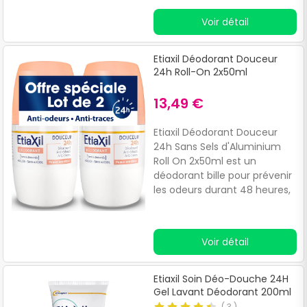
désagréables.Sa formule a
Voir détail
été testée sous contrôle
dermatologique et présente
une haute tolérance
Etiaxil Déodorant Douceur
cutanée.Convient aux peaux
24h Roll-On 2x50ml
sensibles.
13,49 €
Etiaxil Déodorant Douceur
24h Sans Sels d'Aluminium
Roll On 2x50ml est un
déodorant bille pour prévenir
les odeurs durant 48 heures,
tout en évitant l'apparition de
traces blanches et jaunes sur
les vêtements, sans entraver
Voir détail
le processus de
transpiration.Formulé avec
de la terre de Diatomée aux
Etiaxil Soin Déo-Douche 24H
propriétés antibactériennes,
Gel Lavant Déodorant 200ml
un complexe végétal anti
(
3
)