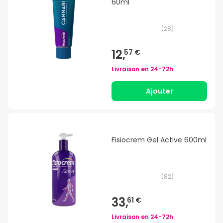
60ml
(
28
)
12,
57 €
Livraison en
24-72h
Ajouter
Fisiocrem Gel Active 600ml
(
82
)
33,
61 €
Livraison en
24-72h