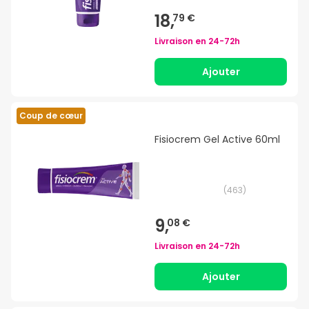
18,
79 €
Livraison en
24-72h
Ajouter
Coup de cœur
Fisiocrem Gel Active 60ml
(
463
)
9,
08 €
Livraison en
24-72h
Ajouter