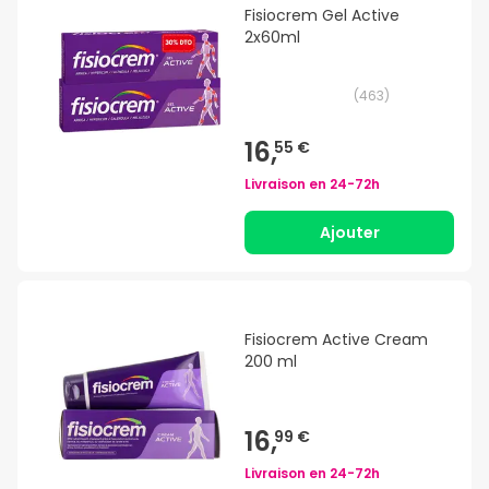
Fisiocrem Gel Active
2x60ml
(
463
)
16,
55 €
Livraison en
24-72h
Ajouter
Fisiocrem Active Cream
200 ml
16,
99 €
Livraison en
24-72h