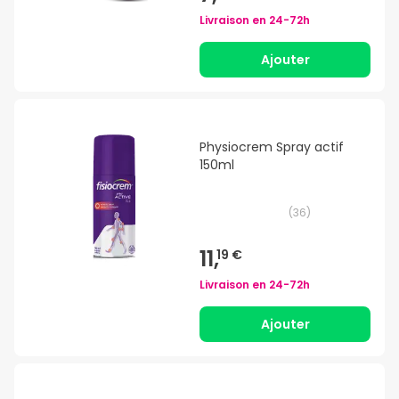
Livraison en
24-72h
Ajouter
Physiocrem Spray actif
150ml
(
36
)
11,
19 €
Livraison en
24-72h
Ajouter