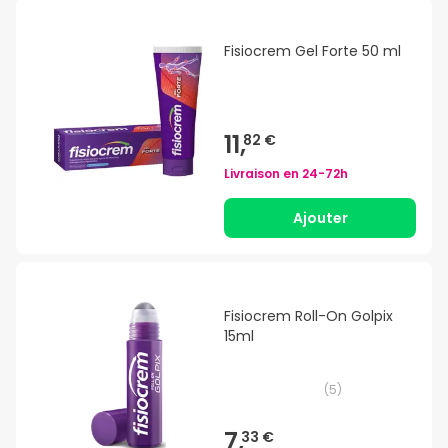
Fisiocrem Gel Forte 50 ml
11,
82 €
Livraison en
24-72h
Ajouter
Fisiocrem Roll-On Golpix
15ml
(
5
)
7,
33 €