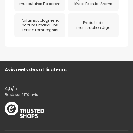
musculaires Fisiocrem
lèvres Esential Aroms
Parfums, colognes et
Produits de
parfums masculins
menstruation Urgo
Tonino Lamborghini
Avis réels des utilisateurs
4,5
/5
Basé sur
9170
avis