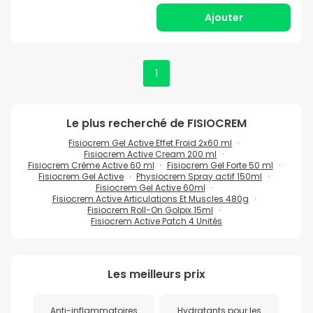
Ajouter
1
Le plus recherché de
FISIOCREM
Fisiocrem Gel Active Effet Froid 2x60 ml
Fisiocrem Active Cream 200 ml
Fisiocrem Crème Active 60 ml
Fisiocrem Gel Forte 50 ml
Fisiocrem Gel Active
Physiocrem Spray actif 150ml
Fisiocrem Gel Active 60ml
Fisiocrem Active Articulations Et Muscles 480g
Fisiocrem Roll-On Golpix 15ml
Fisiocrem Active Patch 4 Unités
Les meilleurs prix
Anti-inflammatoires
Hydratants pour les