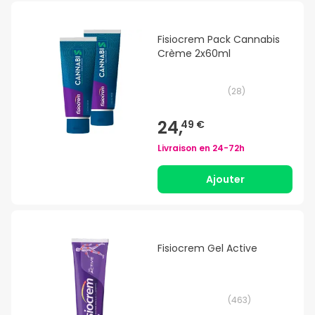
Fisiocrem Pack Cannabis
Crème 2x60ml
(
28
)
24,
49 €
Livraison en
24-72h
Ajouter
Fisiocrem Gel Active
(
463
)