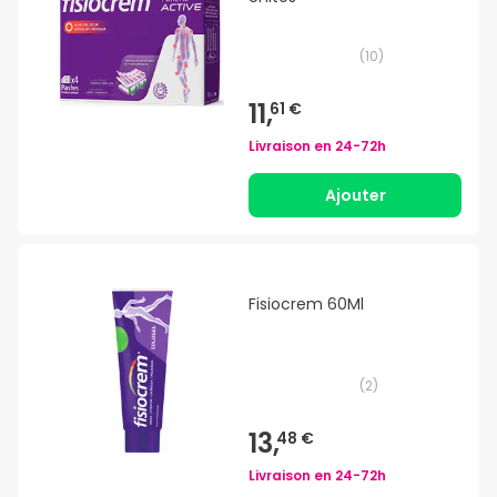
(
10
)
11,
61 €
Livraison en
24-72h
Ajouter
Fisiocrem 60Ml
(
2
)
13,
48 €
Livraison en
24-72h