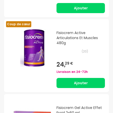
Ajouter
Coup de cœur
Fisiocrem Active
Articulations Et Muscles
480g
(
20
)
24,
29 €
Livraison en
24-72h
Ajouter
Fisiocrem Gel Active Effet
Froid 2x60 ml