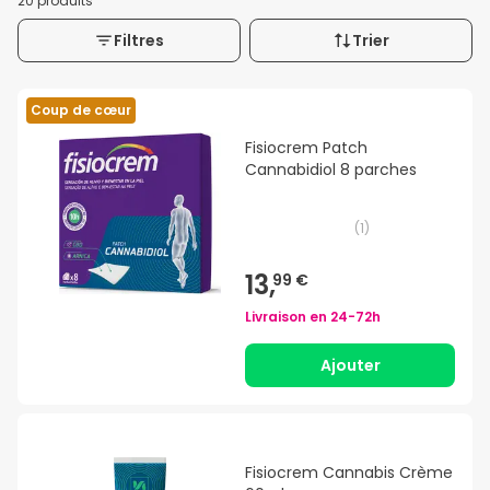
20 produits
Filtres
Trier
Coup de cœur
Fisiocrem Patch
Cannabidiol 8 parches
(
1
)
13,
99 €
Livraison en
24-72h
Ajouter
Fisiocrem Cannabis Crème