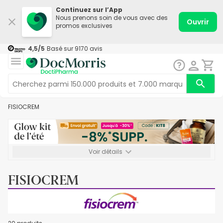
Continuez sur l’App
Nous prenons soin de vous avec des
Ouvrir
promos exclusives
4,5
/5
Basé sur
9170
avis
FISIOCREM
Voir détails
*-8% SUPP., 72€ min d’achat. Valable jusqu’au 16/08. Non
cumulable.
FISIOCREM