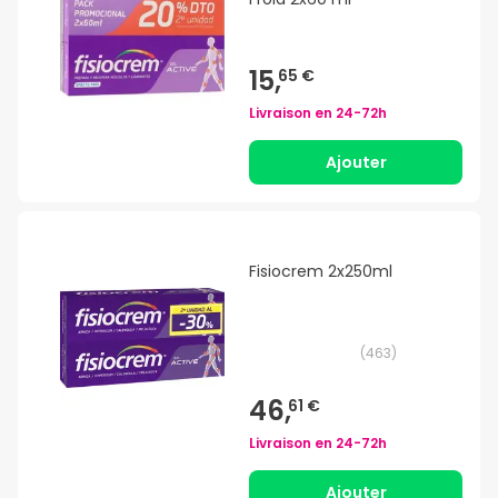
15,
65 €
Livraison en
24-72h
Ajouter
Fisiocrem 2x250ml
(
463
)
46,
61 €
Livraison en
24-72h
Ajouter