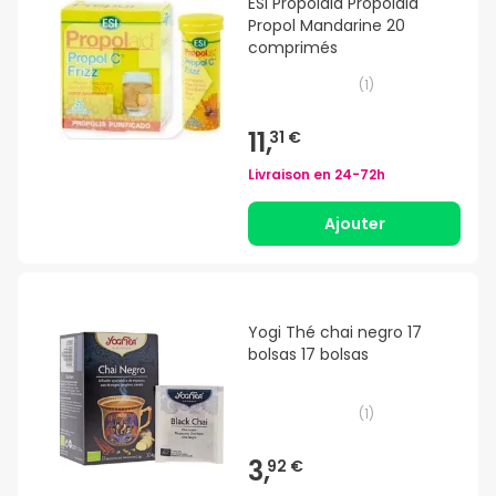
ESI Propolaid Propolaid
Propol Mandarine 20
comprimés
(
1
)
11,
31 €
Livraison en
24-72h
Ajouter
Yogi Thé chai negro 17
bolsas 17 bolsas
(
1
)
3,
92 €