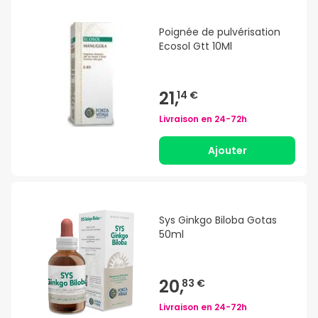
Poignée de pulvérisation
Ecosol Gtt 10Ml
21,
14 €
Livraison en
24-72h
Ajouter
Sys Ginkgo Biloba Gotas
50ml
20,
83 €
Livraison en
24-72h