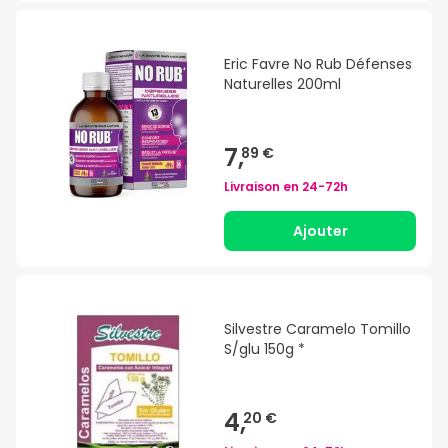
Eric Favre No Rub Défenses
Naturelles 200ml
7,
89 €
Livraison en
24-72h
Ajouter
Silvestre Caramelo Tomillo
S/glu 150g *
4,
20 €