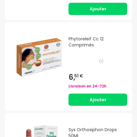
Ajouter
Phytoreleif Cc 12
Comprimés
(
1
)
6,
51 €
Livraison en
24-72h
Ajouter
Sys Orthosiphon Drops
50Ml