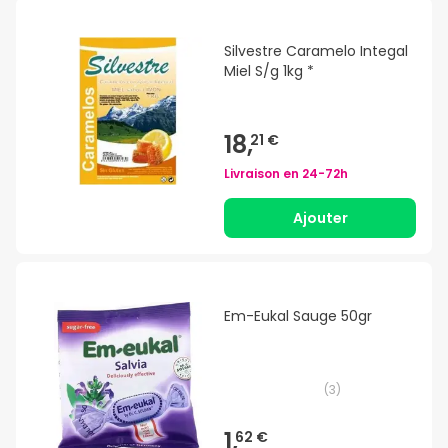
Silvestre Caramelo Integal
Miel S/g 1kg *
18,
21 €
Livraison en
24-72h
Ajouter
Em-Eukal Sauge 50gr
(
3
)
1,
62 €