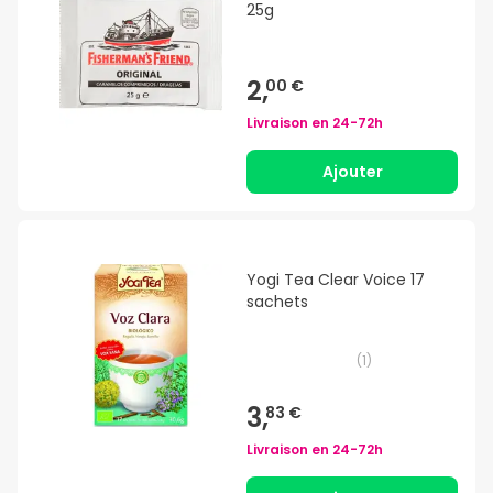
25g
2,
00 €
Livraison en
24-72h
Ajouter
Yogi Tea Clear Voice 17
sachets
(
1
)
3,
83 €
Livraison en
24-72h