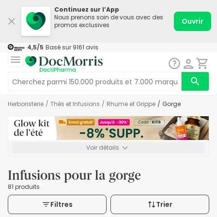
Continuez sur l’App
Nous prenons soin de vous avec des
Ouvrir
promos exclusives
4,5
/5
Basé sur
9161
avis
Herboristerie
/
Thés et Infusions
/
Rhume et Grippe
/
Gorge
Voir détails
*-8% SUPP., 72€ min d’achat. Valable jusqu’au 16/08. Non
cumulable.
Infusions pour la gorge
81 produits
Filtres
Trier