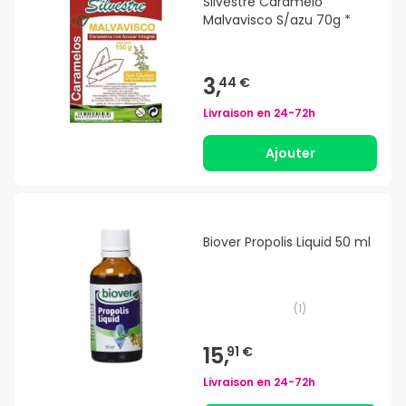
Silvestre Caramelo
Malvavisco S/azu 70g *
3,
44 €
Livraison en
24-72h
Ajouter
Biover Propolis Liquid 50 ml
(
1
)
15,
91 €
Livraison en
24-72h