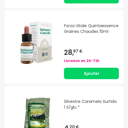
Forza Vitale Quintaessence
Graines Chaudes 10ml
28,
87 €
Livraison en
24-72h
Ajouter
Silvestre Caramelo Surtido
1 S/glu *
20 €