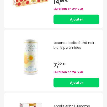
14,
66 €
Livraison en
24-72h
Ajouter
Josenea boîte à thé noir
bio 15 pyramides
7,
22 €
Livraison en
24-72h
Ajouter
Aprolis Aringil 30comp