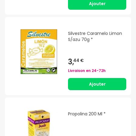
Ajouter
Silvestre Caramelo Limon
S/azu 70g *
3,
44 €
Livraison en
24-72h
Ajouter
Propolina 200 Ml *