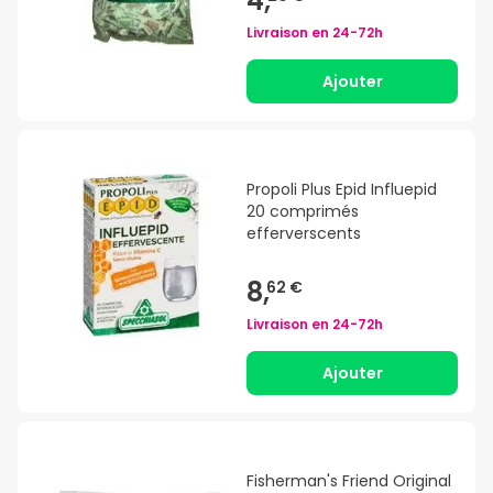
4,
Livraison en
24-72h
Ajouter
Propoli Plus Epid Influepid
20 comprimés
efferverscents
8,
62 €
Livraison en
24-72h
Ajouter
Fisherman's Friend Original