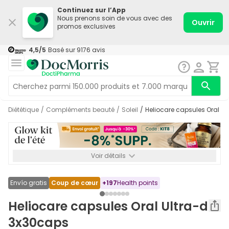
Continuez sur l’App
Nous prenons soin de vous avec des
Ouvrir
promos exclusives
4,5
/5
Basé sur
9176
avis
Diététique
/
Compléments beauté
/
Soleil
/
Heliocare capsules Oral U
Voir détails
*-8% SUPP., 72€ min d’achat. Valable jusqu’au 16/08. Non
cumulable.
Envío gratis
Coup de cœur
+
197
Health points
Heliocare capsules Oral Ultra-d
3x30caps