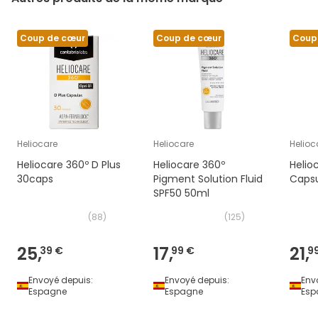
Coup de cœur
Coup de cœur
Coup
Heliocare
Heliocare
Helioc
Heliocare 360º D Plus
Heliocare 360º
Helio
30caps
Pigment Solution Fluid
Capsu
SPF50 50ml
(
88
)
(
125
)
25,
17,
21,
39 €
99 €
9
Envoyé depuis:
Envoyé depuis:
Env
Espagne
Espagne
Esp