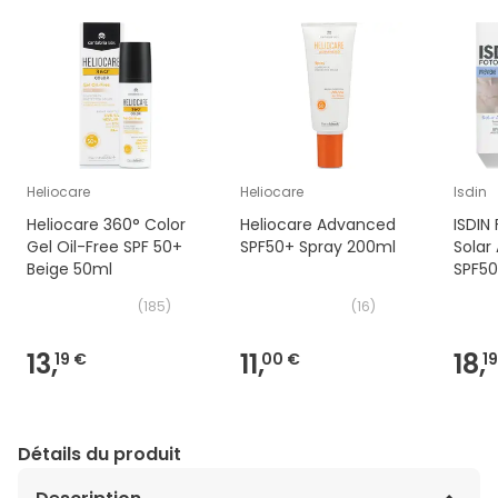
Heliocare
Heliocare
Isdin
Heliocare 360° Color
Heliocare Advanced
ISDIN 
Gel Oil-Free SPF 50+
SPF50+ Spray 200ml
Solar 
Beige 50ml
SPF50
(
185
)
(
16
)
13,
11,
18,
19 €
00 €
1
Détails du produit