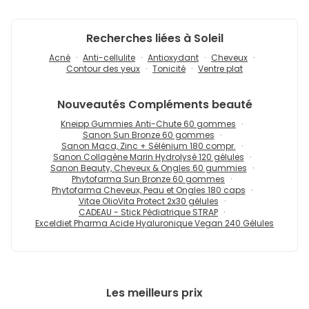
Recherches liées à Soleil
Acné
Anti-cellulite
Antioxydant
Cheveux
Contour des yeux
Tonicité
Ventre plat
Nouveautés
Compléments beauté
Kneipp Gummies Anti-Chute 60 gommes
Sanon Sun Bronze 60 gommes
Sanon Maca, Zinc + Sélénium 180 compr.
Sanon Collagène Marin Hydrolysé 120 gélules
Sanon Beauty, Cheveux & Ongles 60 gummies
Phytofarma Sun Bronze 60 gommes
Phytofarma Cheveux, Peau et Ongles 180 caps
Vitae OlioVita Protect 2x30 gélules
CADEAU - Stick Pédiatrique STRAP
Exceldiet Pharma Acide Hyaluronique Vegan 240 Gélules
Les meilleurs prix