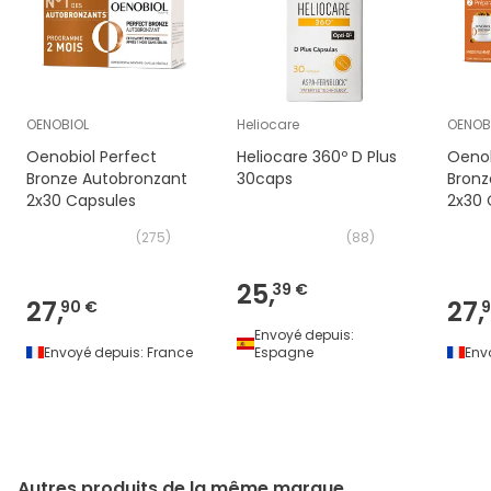
OENOBIOL
Heliocare
OENOB
Oenobiol Perfect
Heliocare 360º D Plus
Oenob
Bronze Autobronzant
30caps
Bronze
2x30 Capsules
2x30 
Végét
(
275
)
(
88
)
25,
39 €
27,
27,
90 €
9
Envoyé depuis:
Envoyé depuis:
France
Espagne
Env
Autres produits de la même marque