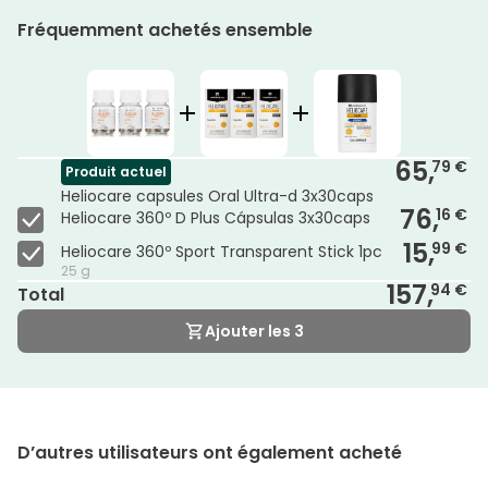
Fréquemment achetés ensemble
65,
79 €
Produit actuel
Heliocare capsules Oral Ultra-d 3x30caps
76,
16 €
Heliocare 360º D Plus Cápsulas 3x30caps
15,
99 €
Heliocare 360º Sport Transparent Stick 1pc
25 g
157,
94 €
Total
Ajouter les 3
D’autres utilisateurs ont également acheté