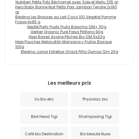
Nutriben Petits Pots Béchamel avec Sole et Merlu 235 gr
Hero Baby Bonne Nuit Petits Pois Jambon Tendre 2x190
gr
Bledina Les Brasses au Lait Coco 100 Vegetal Pomme
Fraise 4x95 g
Nestlé Party Fruits Fruta Bolacha 12M+ 110g
Gerber Organic Puré Fresa Plátano 90g
Hipp Barres Avoine Pêches Bio 12M 5x20g
Hipp Pouches Melocotón Manzana y Frutos Bosque
100g
Bledina Junior Estrellas Snack Piña Quinoa 12m 20g
Les meilleurs prix
So Bio etic
Physiolac bio
Bed Head Tigi
Shampooing Tigi
Café bio Destination
Bio beaute Nuxe