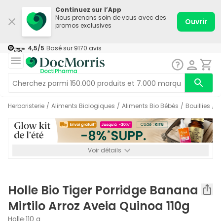
Continuez sur l’App
Nous prenons soin de vous avec des
Ouvrir
promos exclusives
4,5
/5
Basé sur
9170
avis
Herboristerie
/
Aliments Biologiques
/
Aliments Bio Bébés
/
Bouillies
/
Voir détails
*-8% SUPP., 72€ min d’achat. Valable jusqu’au 16/08. Non
cumulable.
Holle Bio Tiger Porridge Banana
Mirtilo Arroz Aveia Quinoa 110g
Holle
·
110 g