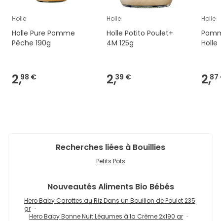
Holle
Holle
Holle
Holle Pure Pomme
Holle Potito Poulet+
Pomme
Pêche 190g
4M 125g
Holle
2,
2,
2,
98 €
39 €
87
Recherches liées à Bouillies
Petits Pots
Nouveautés
Aliments Bio Bébés
Hero Baby Carottes au Riz Dans un Bouillon de Poulet 235
gr
Hero Baby Bonne Nuit Légumes à la Crème 2x190 gr