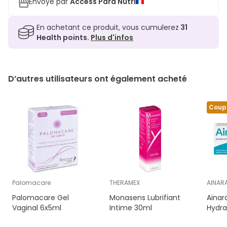
Envoyé par
Access Para Nutri
En achetant ce produit, vous cumulerez
31
Health points.
Plus d'infos
D’autres utilisateurs ont également acheté
Coup
Palomacare
THERAMEX
AINAR
Palomacare Gel
Monasens Lubrifiant
Ainar
Vaginal 6x5ml
Intime 30ml
Hydra