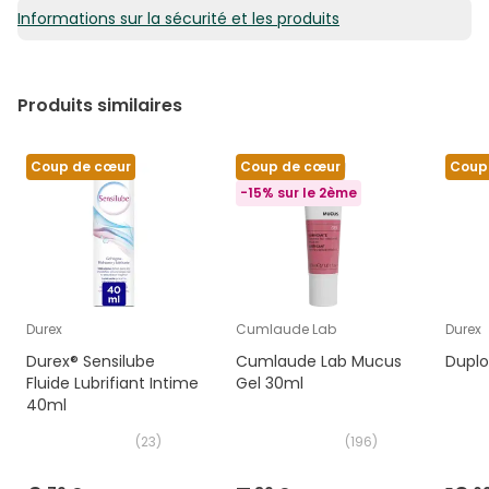
Informations sur la sécurité et les produits
Produits similaires
Coup de cœur
Coup de cœur
Coup
-15% sur le 2ème
Durex
Cumlaude Lab
Durex
Durex® Sensilube
Cumlaude Lab Mucus
Duplo
Fluide Lubrifiant Intime
Gel 30ml
40ml
(
23
)
(
196
)