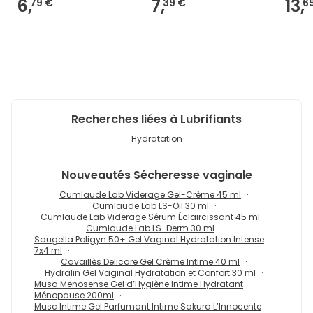
6,
7,
13,
79 €
39 €
6
Recherches liées à Lubrifiants
Hydratation
Nouveautés
Sécheresse vaginale
Cumlaude Lab Viderage Gel-Crème 45 ml
Cumlaude Lab LS-Oil 30 ml
Cumlaude Lab Viderage Sérum Éclaircissant 45 ml
Cumlaude Lab LS-Derm 30 ml
Saugella Poligyn 50+ Gel Vaginal Hydratation Intense
7x4 ml
Cavaillès Delicare Gel Crème Intime 40 ml
Hydralin Gel Vaginal Hydratation et Confort 30 ml
Musa Menosense Gel d’Hygiène Intime Hydratant
Ménopause 200ml
Musc Intime Gel Parfumant Intime Sakura L’Innocente