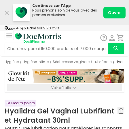
Continuez sur l’App
Nous prenons soin de vous avec des
Ouvrir
promos exclusives
4,5
/5
Basé sur
9170
avis
Hygiène
/
Hygiène intime
/
Sécheresse vaginale
/
Lubrifiants
/
Hyalid
Voir détails
*-8% SUPP., 72€ min d’achat. Valable jusqu’au 16/08. Non
cumulable.
+
31
Health points
Hyalidra Gel Vaginal Lubrifiant
et Hydratant 30ml
Fournit une lubrification pour améliorer les rapports