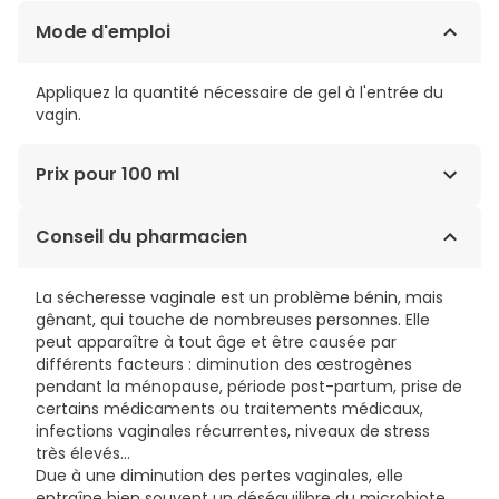
Mode d'emploi
Appliquez la quantité nécessaire de gel à l'entrée du
vagin.
Prix pour 100 ml
28,57€ / 100 ml
Conseil du pharmacien
La sécheresse vaginale est un problème bénin, mais
gênant, qui touche de nombreuses personnes. Elle
peut apparaître à tout âge et être causée par
différents facteurs : diminution des œstrogènes
pendant la ménopause, période post-partum, prise de
certains médicaments ou traitements médicaux,
infections vaginales récurrentes, niveaux de stress
très élevés...
Due à une diminution des pertes vaginales, elle
entraîne bien souvent un déséquilibre du microbiote