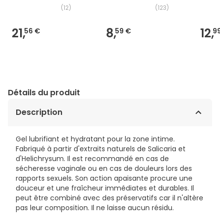
(
12
)
(
123
)
21,
8,
12,
56 €
59 €
9
Détails du produit
Description
Gel lubrifiant et hydratant pour la zone intime.
Fabriqué à partir d'extraits naturels de Salicaria et
d'Helichrysum. Il est recommandé en cas de
sécheresse vaginale ou en cas de douleurs lors des
rapports sexuels. Son action apaisante procure une
douceur et une fraîcheur immédiates et durables. Il
peut être combiné avec des préservatifs car il n'altère
pas leur composition. Il ne laisse aucun résidu.