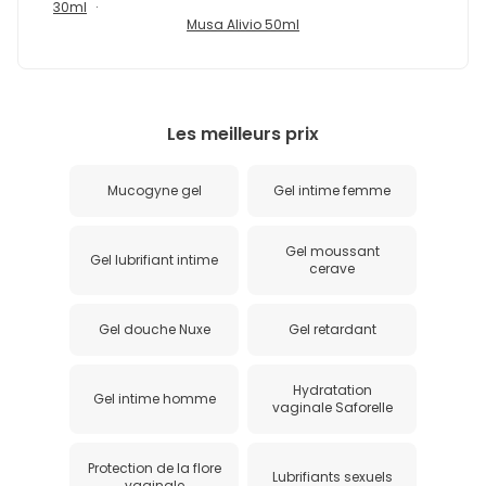
30ml
Musa Alivio 50ml
Les meilleurs prix
Mucogyne gel
Gel intime femme
Gel moussant
Gel lubrifiant intime
cerave
Gel douche Nuxe
Gel retardant
Hydratation
Gel intime homme
vaginale Saforelle
Protection de la flore
Lubrifiants sexuels
vaginale