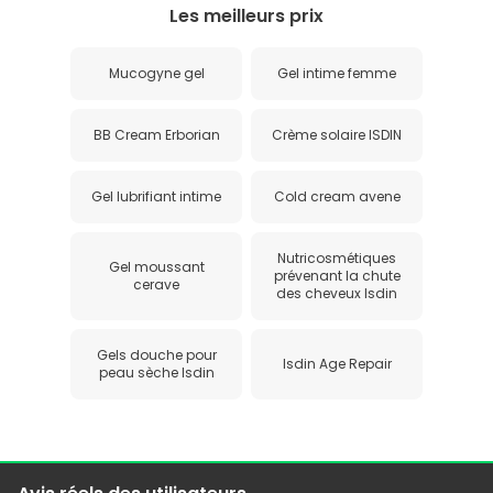
Les meilleurs prix
Mucogyne gel
Gel intime femme
BB Cream Erborian
Crème solaire ISDIN
Gel lubrifiant intime
Cold cream avene
Nutricosmétiques
Gel moussant
prévenant la chute
cerave
des cheveux Isdin
Gels douche pour
Isdin Age Repair
peau sèche Isdin