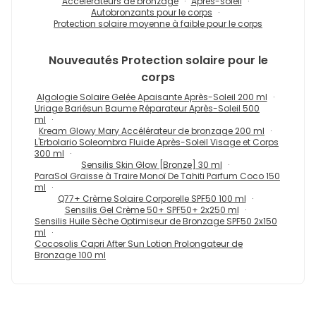
Accélérateurs de bronzage
Après-soleil
Autobronzants pour le corps
Protection solaire moyenne à faible pour le corps
Nouveautés
Protection solaire pour le
corps
Algologie Solaire Gelée Apaisante Après-Soleil 200 ml
Uriage Bariésun Baume Réparateur Après-Soleil 500
ml
Kream Glowy Mary Accélérateur de bronzage 200 ml
L'Erbolario Soleombra Fluide Après-Soleil Visage et Corps
300 ml
Sensilis Skin Glow [Bronze] 30 ml
ParaSol Graisse à Traire Monoï De Tahiti Parfum Coco 150
ml
Q77+ Crème Solaire Corporelle SPF50 100 ml
Sensilis Gel Crème 50+ SPF50+ 2x250 ml
Sensilis Huile Sèche Optimiseur de Bronzage SPF50 2x150
ml
Cocosolis Capri After Sun Lotion Prolongateur de
Bronzage 100 ml