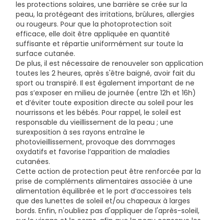
les protections solaires, une barrière se crée sur la
POLYACRYLAMIDE, PEG-40 HYDROGENATED CASTOR OIL,
peau, la protégeant des irritations, brûlures, allergies
PHENOXYETHANOL, C13-14 ISOPARAFFINN, CARBOMER,
ou rougeurs. Pour que la photoprotection soit
PANTHENOL, TOCOPHERYL ACETATE, PARFUM
efficace, elle doit être appliquée en quantité
(FRAGRANCE), DECYL GLUCOSIDE, XANTHAN GUM,
suffisante et répartie uniformément sur toute la
ACRYLATES/C10-30 ALKYL ACRYLATE CROSSPOLYMER,
surface cutanée.
DISODIUM EDTA, RETINYL PALMITATE, LAURETH-7, BHT,
De plus, il est nécessaire de renouveler son application
LINALOOL, PROPYLENE GLYCOL, CI 77491 (IRON OXIDES),
toutes les 2 heures, après s'être baigné, avoir fait du
CI 77499 (IRON OXIDES), TOCOPHEROL, CI 77492 (IRON
sport ou transpiré. Il est également important de ne
OXIDES).
pas s’exposer en milieu de journée (entre 12h et 16h)
et d’éviter toute exposition directe au soleil pour les
nourrissons et les bébés. Pour rappel, le soleil est
responsable du vieillissement de la peau ; une
surexposition à ses rayons entraîne le
photovieillissement, provoque des dommages
oxydatifs et favorise l’apparition de maladies
cutanées.
Cette action de protection peut être renforcée par la
prise de compléments alimentaires associée à une
alimentation équilibrée et le port d’accessoires tels
que des lunettes de soleil et/ou chapeaux à larges
bords. Enfin, n'oubliez pas d'appliquer de l'après-soleil,