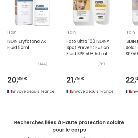
Isdin
Isdin
Isdin
ISDIN Eryfotona AK
Foto Ultra 100 ISDIN®
ISDIN 
Fluid 50ml
Spot Prevent Fusion
Solar 
Fluid SPF 50+ 50 ml
SPF50
(
144
)
(
76
)
20,
21,
22,
89 €
79 €
0
Envoyé depuis:
France
Envoyé depuis:
France
Env
Recherches liées à Haute protection solaire
pour le corps