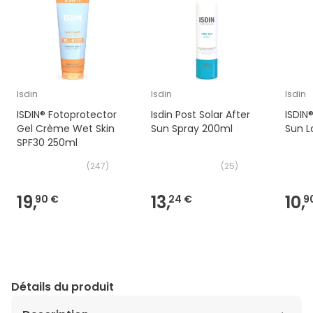
Isdin
Isdin
Isdin
ISDIN® Fotoprotector
Isdin Post Solar After
ISDIN
Gel Crème Wet Skin
Sun Spray 200ml
Sun L
SPF30 250ml
(
247
)
(
25
)
19,
13,
10,
90 €
24 €
9
Détails du produit