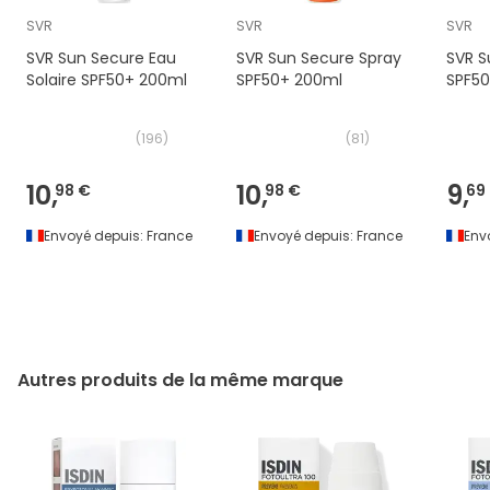
SVR
SVR
SVR
SVR Sun Secure Eau
SVR Sun Secure Spray
SVR S
Solaire SPF50+ 200ml
SPF50+ 200ml
SPF50
(
196
)
(
81
)
10,
10,
9,
98 €
98 €
69
Envoyé depuis:
France
Envoyé depuis:
France
Env
Autres produits de la même marque