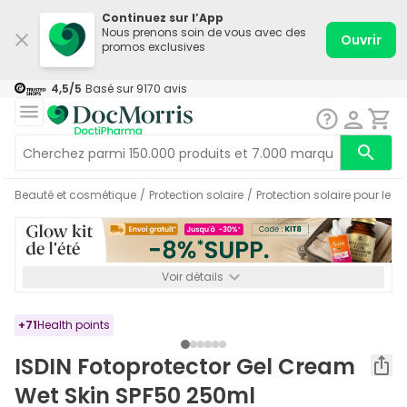
Continuez sur l’App
Nous prenons soin de vous avec des
Ouvrir
promos exclusives
4,5
/5
Basé sur
9170
avis
Beauté et cosmétique
/
Protection solaire
/
Protection solaire pour le c
Voir détails
*-8% SUPP., 72€ min d’achat. Valable jusqu’au 16/08. Non
cumulable.
+
71
Health points
ISDIN Fotoprotector Gel Cream
Wet Skin SPF50 250ml