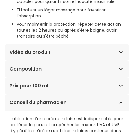
au soleil pour garantir son efficacité maximale.
Effectuer un léger massage pour favoriser
l'absorption.
Pour maintenir la protection, répéter cette action
toutes les 2 heures ou après s'être baigné, avoir
transpiré ou s'être séché.
Vidéo du produit
Composition
AQUA (WATER), ALCOHOL DENAT., OCTOCRYLENE, C12-
Prix pour 100 ml
15 ALKYL BENZOATE, BUTYL METHOXYDIBENZOYLMETHANE,
DIBUTYL ADIPATE, BIS-ETHYLHEXYLOXYPHENOL
6,78€ / 100 ml
Conseil du pharmacien
METHOXYPHENYL TRIAZINE, CYCLOPENTASILOXANE,
TROMETHAMINE, CYCLOHEXASILOXANE, AMMONIUM
ACRYLOYLDIMETHYLTAURATE/VP COPOLYMER,
L’utilisation d’une crème solaire est indispensable pour
METHYLENE BIS-BENZOTRIAZOLYL
protéger la peau et empêcher les rayons UVA et UVB
TETRAMETHYLBUTYLPHENOL [NANO],
d’y pénétrer. Grâce aux filtres solaires contenus dans
PHENYLBENZIMIDAZOLE SULFONIC ACID,