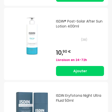
ISDIN® Post-Solar After Sun
Lotion 400ml
(
38
)
10,
90 €
Livraison en
24-72h
Ajouter
ISDIN Eryfotona Night Ultra
Fluid 50ml