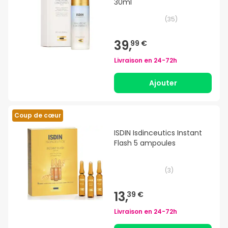
30ml
(
35
)
39,
99 €
Livraison en
24-72h
Ajouter
Coup de cœur
ISDIN Isdinceutics Instant
Flash 5 ampoules
(
3
)
13,
39 €
Livraison en
24-72h