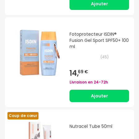
Ajouter
Fotoprotecteur ISDIN®
Fusion Gel Sport SPF50+ 100
ml
(
45
)
14,
69 €
Livraison en
24-72h
Ajouter
Coup de cœur
Nutracel Tube 50ml