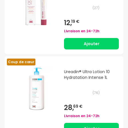
(
27
)
12,
19 €
Livraison en
24-72h
Ajouter
Coup de cœur
Ureadin® Ultra Lotion 10
Hydratation Intense 1L
(
76
)
28,
69 €
Livraison en
24-72h