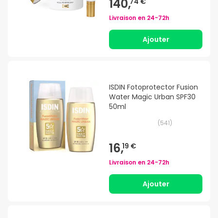
140,
74 €
Livraison en
24-72h
Ajouter
ISDIN Fotoprotector Fusion
Water Magic Urban SPF30
50ml
(
541
)
16,
19 €
Livraison en
24-72h
Ajouter