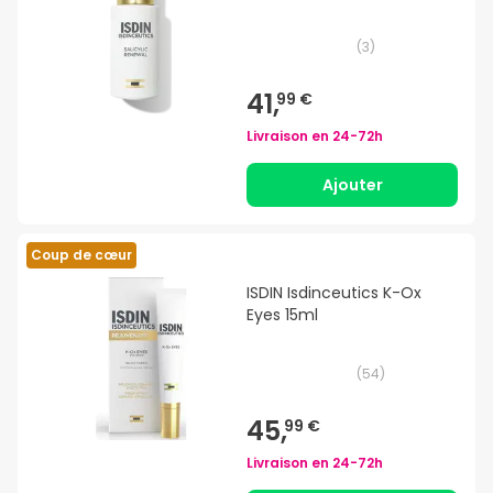
(
3
)
41,
99 €
Livraison en
24-72h
Ajouter
Coup de cœur
ISDIN Isdinceutics K-Ox
Eyes 15ml
(
54
)
45,
99 €
Livraison en
24-72h