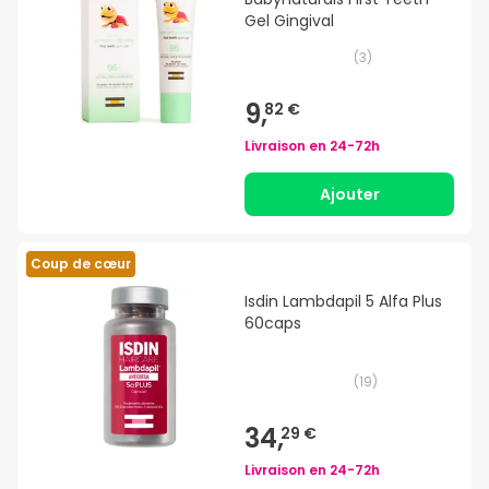
Gel Gingival
(
3
)
9,
82 €
Livraison en
24-72h
Ajouter
Coup de cœur
Isdin Lambdapil 5 Alfa Plus
60caps
(
19
)
34,
29 €
Livraison en
24-72h