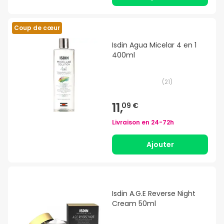
Coup de cœur
Isdin Agua Micelar 4 en 1
400ml
(
21
)
11,
09 €
Livraison en
24-72h
Ajouter
Isdin A.G.E Reverse Night
Cream 50ml