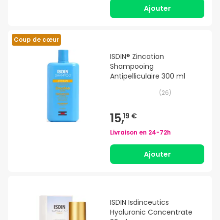
Ajouter
Coup de cœur
ISDIN® Zincation
Shampooing
Antipelliculaire 300 ml
(
26
)
15,
19 €
Livraison en
24-72h
Ajouter
ISDIN Isdinceutics
Hyaluronic Concentrate