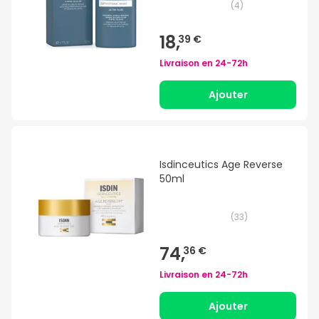
(
4
)
18,
39 €
Livraison en
24-72h
Ajouter
Isdinceutics Age Reverse
50ml
(
33
)
74,
36 €
Livraison en
24-72h
Ajouter