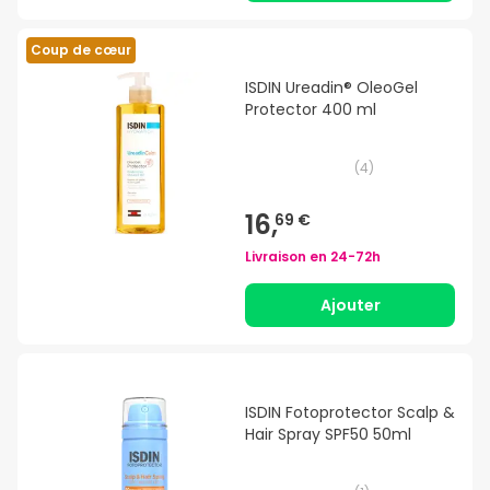
Coup de cœur
ISDIN Ureadin® OleoGel
Protector 400 ml
(
4
)
16,
69 €
Livraison en
24-72h
Ajouter
ISDIN Fotoprotector Scalp &
Hair Spray SPF50 50ml