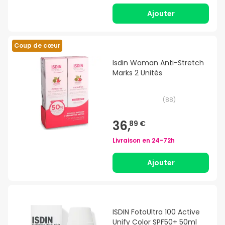
Ajouter
Coup de cœur
Isdin Woman Anti-Stretch
Marks 2 Unités
(
88
)
36,
89 €
Livraison en
24-72h
Ajouter
ISDIN FotoUltra 100 Active
Unify Color SPF50+ 50ml