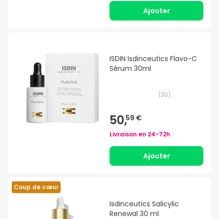
Ajouter
ISDIN Isdinceutics Flavo-C
Sérum 30ml
(
30
)
50,
59 €
Livraison en
24-72h
Ajouter
Coup de cœur
Isdinceutics Salicylic
Renewal 30 ml