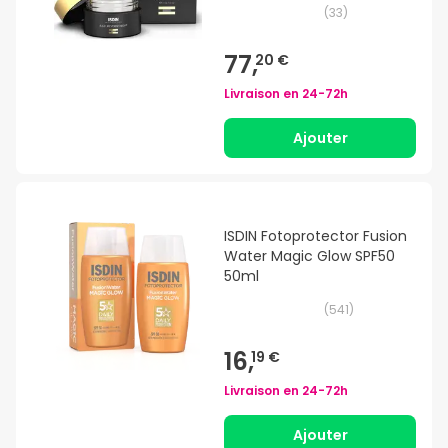
(
33
)
77,
20 €
Livraison en
24-72h
Ajouter
ISDIN Fotoprotector Fusion
Water Magic Glow SPF50
50ml
(
541
)
16,
19 €
Livraison en
24-72h
Ajouter