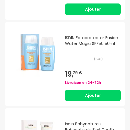
Ajouter
ISDIN Fotoprotector Fusion
Water Magic SPF50 50ml
(
541
)
19,
79 €
Livraison en
24-72h
Ajouter
Isdin Babynaturals
Babynaturals First Teeth