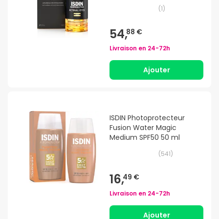
(
1
)
54,
88 €
Livraison en
24-72h
Ajouter
ISDIN Photoprotecteur
Fusion Water Magic
Medium SPF50 50 ml
(
541
)
16,
49 €
Livraison en
24-72h
Ajouter