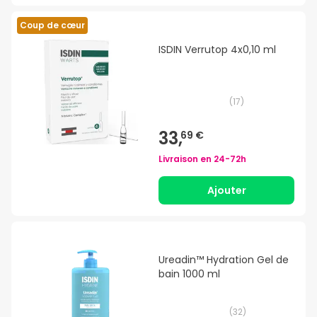
Coup de cœur
ISDIN Verrutop 4x0,10 ml
(
17
)
33,
69 €
Livraison en
24-72h
Ajouter
Ureadin™ Hydration Gel de
bain 1000 ml
(
32
)