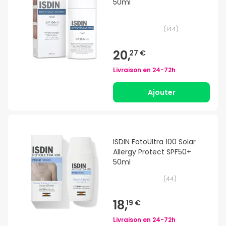
50ml
(
144
)
20,
27 €
Livraison en
24-72h
Ajouter
ISDIN FotoUltra 100 Solar
Allergy Protect SPF50+
50ml
(
44
)
18,
19 €
Livraison en
24-72h