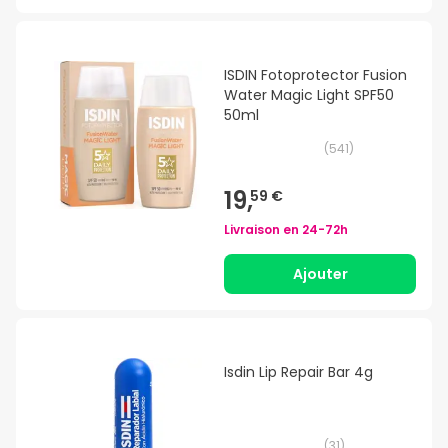
ISDIN Fotoprotector Fusion
Water Magic Light SPF50
50ml
(
541
)
19,
59 €
Livraison en
24-72h
Ajouter
Isdin Lip Repair Bar 4g
(
31
)