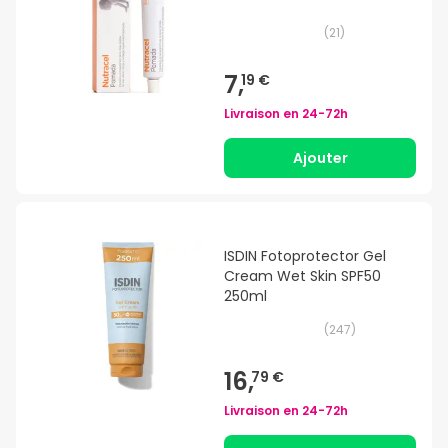
(
21
)
7,
19 €
Livraison en
24-72h
Ajouter
ISDIN Fotoprotector Gel
Cream Wet Skin SPF50
250ml
(
247
)
16,
79 €
Livraison en
24-72h