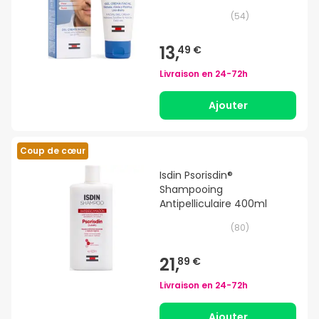
(
54
)
13,
49 €
Livraison en
24-72h
Ajouter
Coup de cœur
Isdin Psorisdin®
Shampooing
Antipelliculaire 400ml
(
80
)
21,
89 €
Livraison en
24-72h
Ajouter