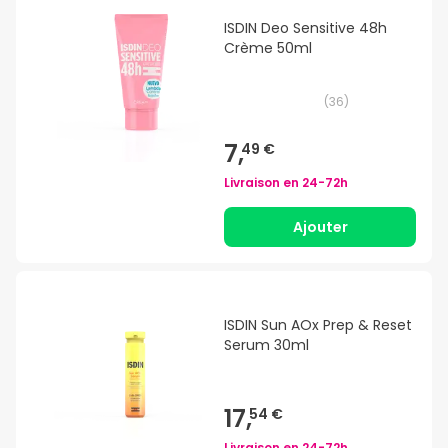
ISDIN Deo Sensitive 48h
Crème 50ml
(
36
)
7,
49 €
Livraison en
24-72h
Ajouter
ISDIN Sun AOx Prep & Reset
Serum 30ml
17,
54 €
Livraison en
24-72h