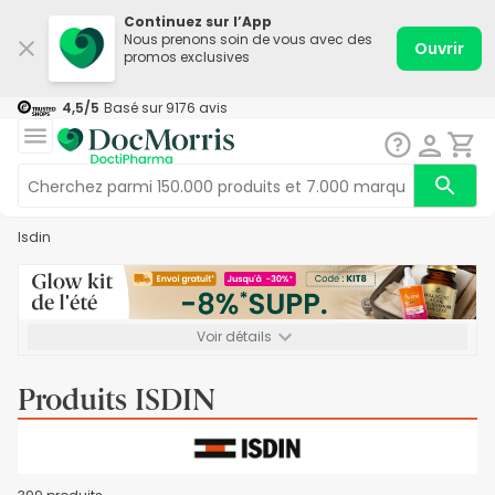
Continuez sur l’App
Nous prenons soin de vous avec des
Ouvrir
promos exclusives
4,5
/5
Basé sur
9176
avis
Isdin
Voir détails
*-8% SUPP., 72€ min d’achat. Valable jusqu’au 16/08. Non
cumulable.
Produits ISDIN