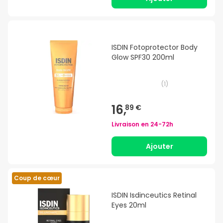
ISDIN Fotoprotector Body
Glow SPF30 200ml
(
1
)
16,
89 €
Livraison en
24-72h
Ajouter
Coup de cœur
ISDIN Isdinceutics Retinal
Eyes 20ml