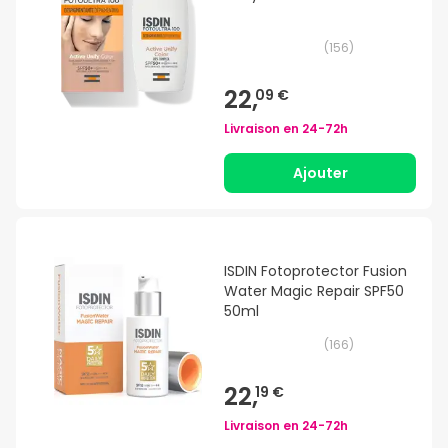
(
156
)
22,
09 €
Livraison en
24-72h
Ajouter
ISDIN Fotoprotector Fusion
Water Magic Repair SPF50
50ml
(
166
)
22,
19 €
Livraison en
24-72h