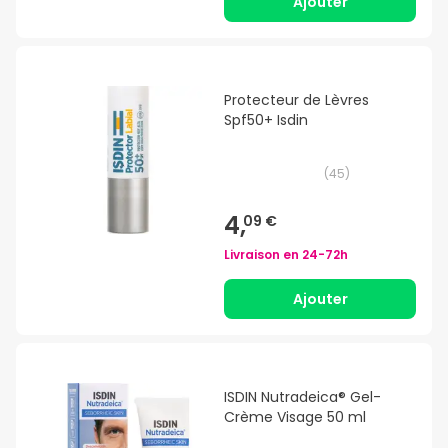
Ajouter
Protecteur de Lèvres
Spf50+ Isdin
(
45
)
4,
09 €
Livraison en
24-72h
Ajouter
ISDIN Nutradeica® Gel-
Crème Visage 50 ml