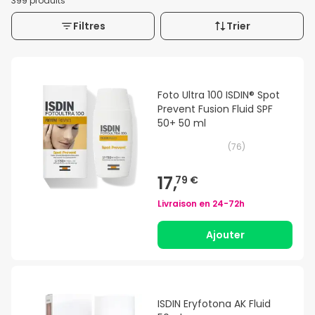
399 produits
Filtres
Trier
Foto Ultra 100 ISDIN® Spot
Prevent Fusion Fluid SPF
50+ 50 ml
(
76
)
17,
79 €
Livraison en
24-72h
Ajouter
ISDIN Eryfotona AK Fluid