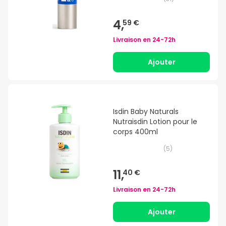
4,
59 €
Livraison en
24-72h
Ajouter
Isdin Baby Naturals
Nutraisdin Lotion pour le
corps 400ml
(
5
)
11,
40 €
Livraison en
24-72h
Ajouter