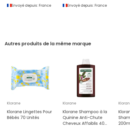
Envoyé depuis:
France
Envoyé depuis:
France
Autres produits de la même marque
Klorane
Klorane
Kloran
Klorane Lingettes Pour
Klorane Shampoo à la
Klora
Bébés 70 Unités
Quinine Anti-Chute
Shamp
Cheveux Affaiblis 400
200m
ml