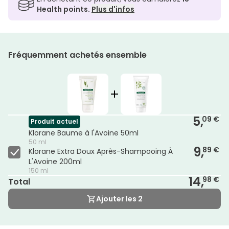
Health points.
Plus d'infos
Fréquemment achetés ensemble
5,
09 €
Produit actuel
Klorane Baume à l'Avoine 50ml
50 ml
9,
89 €
Klorane Extra Doux Après-Shampooing À
L'Avoine 200ml
150 ml
14,
98 €
Total
Ajouter les 2