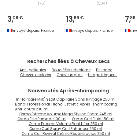
(
75
)
(
504
)
3,
13,
7,
09 €
66 €
89
Envoyé depuis:
France
Envoyé depuis:
France
Env
Recherches liées à Cheveux secs
Anti-pellicules
Bouclé/lisse/volume
Brillance
Cheveux colorés
Cheveux gras
Usage fréquent
Nouveautés
Après-shampooing
In Haircare Milk'In Lait Capillaire Sans Rinçage 250 ml
Bandi Professional Tricho-Esthetic Après-shampooing
Anti-chute 230 ml
Osmo Extreme Volume Mega Styling Foam 245 ml
Osmo Elite Pomade 100 ml
Osmo Curl Fluid 150 ml
Osmo Extreme Volume Root Lifter 250 ml
Osmo Curl Spray Curl Enhancer 250 ml
Osmo Curl Revival Crème Régénératrice 250 ml