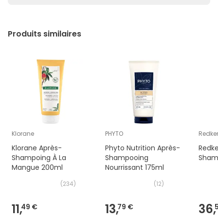
NOYAU D'AVENA SATIVA (AVOINE), CHLORURE DE
CÉTRIMONIUM, ACIDE CITRIQUE, PARFUM (PARFUM),
GLYCÉRINE, POLYQUATERNIUM-37.
Produits similaires
Klorane
PHYTO
Redke
Klorane Après-
Phyto Nutrition Après-
Redke
Shampoing À La
Shampooing
Sham
Mangue 200ml
Nourrissant 175ml
(
234
)
(
12
)
11,
13,
36,
49 €
79 €