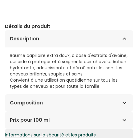
Détails du produit
Description
Baume capillaire extra doux, à base d'extraits d'avoine,
qui aide à protéger et à soigner le cuir chevelu. Action
hydratante, adoucissante et démêlante, laissant les
cheveux brillants, souples et sains.
Convient à une utilisation quotidienne sur tous les
types de cheveux et pour toute la famille.
Composition
EAU (AQUA), TRIGLYCÉRIDE CAPRYLIQUE/CAPRIQUE,
Prix pour 100 ml
INULINE, HYDROXYÉTHYLCELLULOSE, PROPYLÈNE GLYCOL,
LAURYL GLUCOSIDE, POLYGLYCÉRYL-2
Informations sur la sécurité et les produits
10,18€ / 100 ml
DIPOLYHYDROXYSTÉARATE, 1,2-HEXANEDIOL, EXTRAIT DE