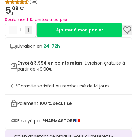
(
109
)
5,
09 €
Seulement 10 unités à ce prix
Ajouter à mon panier
Livraison en
24-72h
Envoi à 3,99€ en points relais
.
Livraison gratuite à
partir de 49,00€
Garantie satisfait ou remboursé de 14 jours
Paiement
100 % sécurisé
Envoyé par
PHARMASTORE
En achetant ce produit, vous cumulerez
15