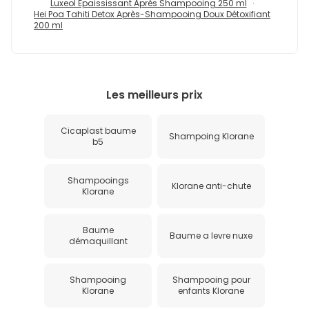
Luxeol Epaississant Après Shampooing 250 ml
Hei Poa Tahiti Detox Après-Shampooing Doux Détoxifiant
200 ml
Les meilleurs prix
Cicaplast baume
Shampoing Klorane
b5
Shampooings
Klorane anti-chute
Klorane
Baume
Baume a levre nuxe
démaquillant
Shampooing
Shampooing pour
Klorane
enfants Klorane