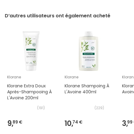
D’autres utilisateurs ont également acheté
Klorane
Klorane
Kloran
Klorane Extra Doux
Klorane Shampoing À
Klora
Après-Shampooing À
L'Avoine 400ml
Avoin
L'Avoine 200ml
(
191
)
(
229
)
9,
10,
3,
89 €
74 €
99