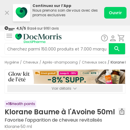
Continuez sur l’App
Nous prenons soin de vous avec des
Ouvrir
promos exclusives
4,5
/5
Basé sur
9161
avis
Hygiène
/
Cheveux
/
Après-shampooing
/
Cheveux secs
/
Klorane B
Voir détails
*-8% SUPP., 72€ min d’achat. Valable jusqu’au 16/08. Non
cumulable.
+
15
Health points
Klorane Baume à l'Avoine 50ml
Favorise l'apparition de cheveux revitalisés
Klorane
·
50 ml