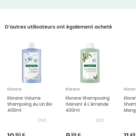
D’autres utilisateurs ont également acheté
Klorane
Klorane
Kloran
Klorane Volume
Klorane Shampooing
Klora
Shampoing Au Lin Bio
Gainant À L'Amande
Shamp
400ml
400ml
Mang
(
761
)
(
52
)
90 €
99 €
49