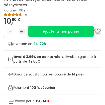
déshydratés
Klorane
·
400 ml
(
163
)
10,
90 €
Ajouter à mon panier
Livraison en
24-72h
Envoi à 3,99€ en points relais
.
Livraison gratuite à
partir de 49,00€
Garantie satisfait ou remboursé de 14 jours
Paiement
100 % sécurisé
Envoyé par
ZEPARA