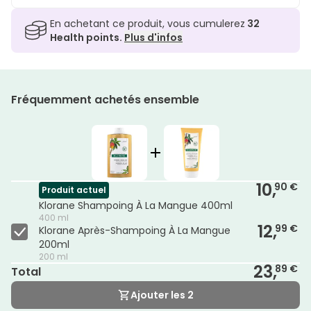
En achetant ce produit, vous cumulerez
32
Health points.
Plus d'infos
Fréquemment achetés ensemble
10,
90 €
Produit actuel
Klorane Shampoing À La Mangue 400ml
400 ml
12,
99 €
Klorane Après-Shampoing À La Mangue
200ml
200 ml
23,
89 €
Total
Ajouter les 2