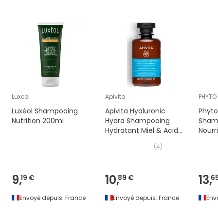
(MANGIFERA INDICA SEED BUTTER), PHENOXYETHANOL,
SODIUM BENZOATE, SODIUM CHLORIDE, SODIUM
HYDROXIDE, STYRENE/ACRYLATES COPOLYMER, YELLOW
5 (CI 19140), YELLOW 6 (CI 15985).
Luxeol
Apivita
PHYTO
Luxéol Shampooing
Apivita Hyaluronic
Phyto
Nutrition 200ml
Hydra Shampooing
Sham
Hydratant Miel & Acide
Nourr
Hyaluronique 250ml
(
4
)
9,
10,
13,
19 €
89 €
6
Envoyé depuis:
France
Envoyé depuis:
France
Env