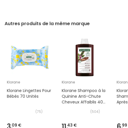
Autres produits de la même marque
Klorane
Klorane
Kloran
Klorane Lingettes Pour
Klorane Shampoo à la
Klora
Bébés 70 Unités
Quinine Anti-Chute
Sham
Cheveux Affaiblis 400
Après
ml
(
75
)
(
504
)
3,
11,
6,
09 €
43 €
99