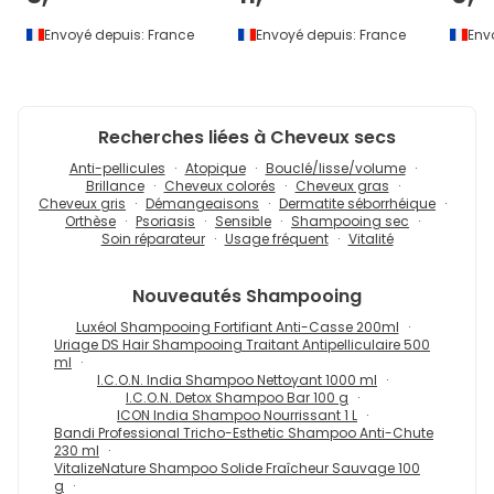
Envoyé depuis:
France
Envoyé depuis:
France
Env
Recherches liées à Cheveux secs
Anti-pellicules
Atopique
Bouclé/lisse/volume
Brillance
Cheveux colorés
Cheveux gras
Cheveux gris
Démangeaisons
Dermatite séborrhéique
Orthèse
Psoriasis
Sensible
Shampooing sec
Soin réparateur
Usage fréquent
Vitalité
Nouveautés
Shampooing
Luxéol Shampooing Fortifiant Anti-Casse 200ml
Uriage DS Hair Shampooing Traitant Antipelliculaire 500
ml
I.C.O.N. India Shampoo Nettoyant 1000 ml
I.C.O.N. Detox Shampoo Bar 100 g
ICON India Shampoo Nourrissant 1 L
Bandi Professional Tricho-Esthetic Shampoo Anti-Chute
230 ml
VitalizeNature Shampoo Solide Fraîcheur Sauvage 100
g