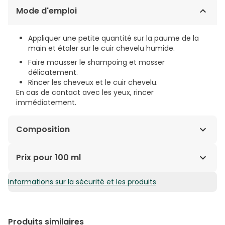
Mode d'emploi
Appliquer une petite quantité sur la paume de la
main et étaler sur le cuir chevelu humide.
Faire mousser le shampoing et masser
délicatement.
Rincer les cheveux et le cuir chevelu.
En cas de contact avec les yeux, rincer
immédiatement.
Composition
WATER (AQUA), SODIUM LAURETH SULFATE, PEG-7
Prix pour 100 ml
GLYCERYL COCOATE, DECYL GLUCOSIDE, LAURYL
BETAINE, ACRYLATES COPOLYMER, BENZOIC ACID, CITRIC
Informations sur la sécurité et les produits
2,48€ / 100 ml
ACID, COCO-GLUCOSIDE, FRAGRANCE (PARFUM),
GERANIOL, GLYCERIN, GLYCOL PALMITATE, GLYCOL
STEARATE, GUAR HYDROXYPROPYLTRIMONIUM CHLORIDE,
LINALOOL, MANGIFERA INDICA (MANGO) SEED BUTTER
Produits similaires