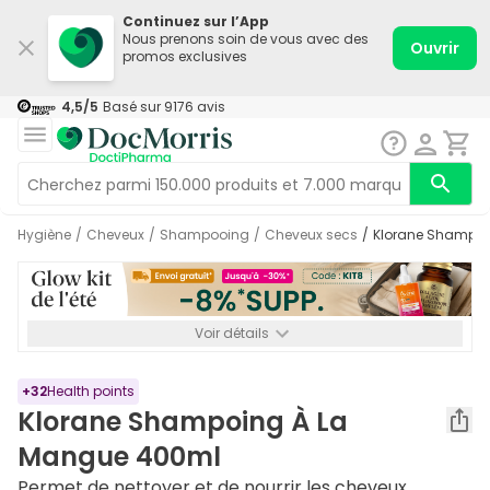
Continuez sur l’App
Nous prenons soin de vous avec des
Ouvrir
promos exclusives
4,5
/5
Basé sur
9176
avis
Hygiène
/
Cheveux
/
Shampooing
/
Cheveux secs
/
Klorane Shampo
Voir détails
*-8% SUPP., 72€ min d’achat. Valable jusqu’au 16/08. Non
cumulable.
+
32
Health points
Klorane Shampoing À La
Mangue 400ml
Permet de nettoyer et de nourrir les cheveux