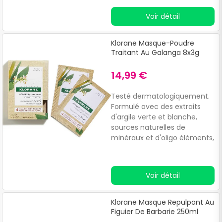
Voir détail
Klorane Masque-Poudre
Traitant Au Galanga 8x3g
14,99 €
Testé dermatologiquement.
Formulé avec des extraits
d'argile verte et blanche,
sources naturelles de
minéraux et d'oligo éléments,
qui aident à éliminer les
impuretés, à prévenir les
pellicules et à détoxifier
Voir détail
naturellement la fibre
capillaire.
Klorane Masque Repulpant Au
Figuier De Barbarie 250ml