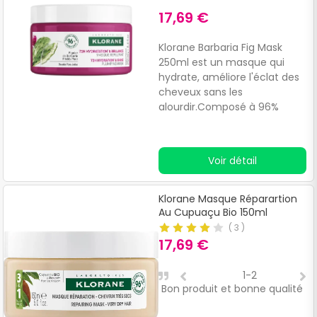
17,69 €
Klorane Barbaria Fig Mask
250ml est un masque qui
hydrate, améliore l'éclat des
cheveux sans les
alourdir.Composé à 96%
d'ingrédients naturels tels
que la figue de Barbarie et la
glycérine, qui apportent des
Voir détail
propriétés hydratantes et des
molécules
hydrofixantes.Convient aux
Klorane Masque Réparartion
cheveux déshydratés.
Au Cupuaçu Bio 150ml
(
3
)
17,69 €
1-2
Bon produit et bonne qualité
J
n