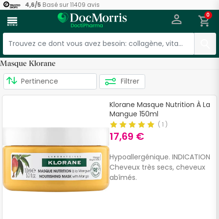
4,6
/
5
Basé sur
11409
avis
0
menu
Masque Klorane
Filtrer
Klorane Masque Nutrition À La
Mangue 150ml
(
1
)
17,69 €
Hypoallergénique. INDICATION
Cheveux très secs, cheveux
abîmés.