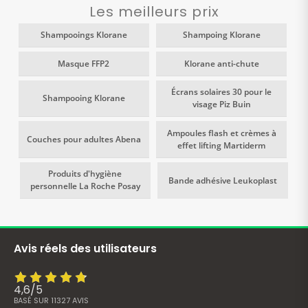
Les meilleurs prix
Shampooings Klorane
Shampoing Klorane
Masque FFP2
Klorane anti-chute
Écrans solaires 30 pour le
Shampooing Klorane
visage Piz Buin
Ampoules flash et crèmes à
Couches pour adultes Abena
effet lifting Martiderm
Produits d'hygiène
Bande adhésive Leukoplast
personnelle La Roche Posay
Avis réels des utilisateurs
4,6
/
5
BASÉ SUR
11327
AVIS