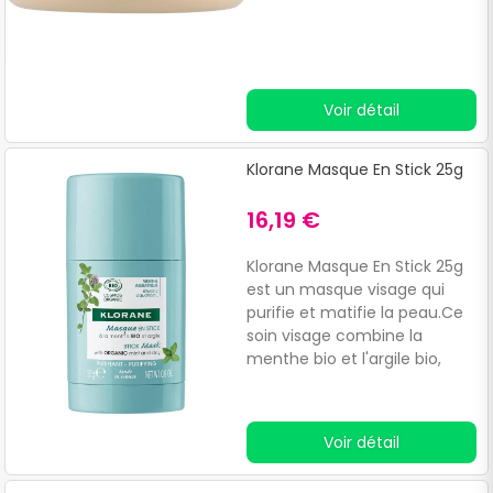
q
d
c
Voir détail
Klorane Masque En Stick 25g
16,19 €
Klorane Masque En Stick 25g
est un masque visage qui
purifie et matifie la peau.Ce
soin visage combine la
menthe bio et l'argile bio,
connus pour leurs propriétés
détoxifiantes et
antioxydantes, pour absorber
Voir détail
les impuretés et raviver
l'éclat du teint.