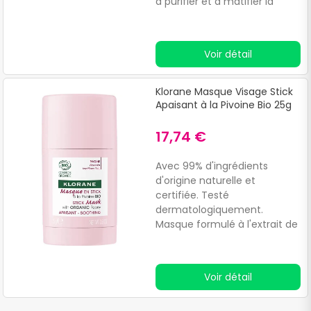
à purifier et à matifier la
peau.Il est composé
d'ingrédients 100% naturels
tels que la Menthe aquatique
Voir détail
BIO, aux propriétés
détoxifiantes,
décontaminantes et
Klorane Masque Visage Stick
antioxydantes, et l'Argile
Apaisant à la Pivoine Bio 25g
blanche, aux propriétés
absorbantes et anti-
17,74 €
inflammatoires.Convient aux
peaux mixtes et grasses.
Avec 99% d'ingrédients
d'origine naturelle et
certifiée. Testé
dermatologiquement.
Masque formulé à l'extrait de
pivoine qui aide à nourrir,
apaiser et renforcer la
barrière cutanée des peaux
Voir détail
sensibles.