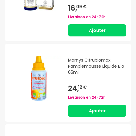
16,
09 €
Livraison en
24-72h
Ajouter
Marnys Citrubiomax
Pamplemousse Liquide Bio
65ml
24,
12 €
Livraison en
24-72h
Ajouter