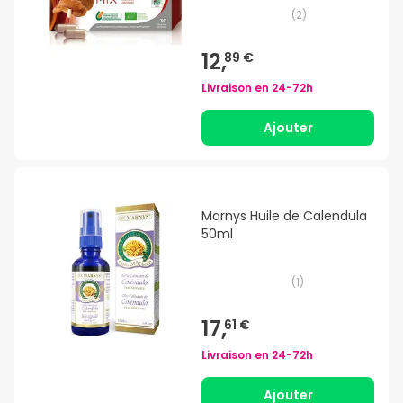
(
2
)
12,
89 €
Livraison en
24-72h
Ajouter
Marnys Huile de Calendula
50ml
(
1
)
17,
61 €
Livraison en
24-72h
Ajouter