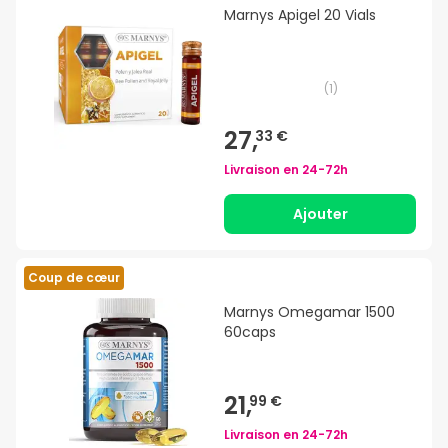
Marnys Apigel 20 Vials
(
1
)
27,
33 €
Livraison en
24-72h
Ajouter
Coup de cœur
Marnys Omegamar 1500
60caps
21,
99 €
Livraison en
24-72h