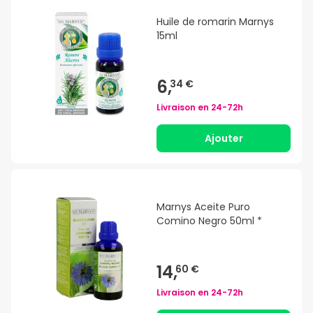
Huile de romarin Marnys
15ml
6,
34 €
Livraison en
24-72h
Ajouter
Marnys Aceite Puro
Comino Negro 50ml *
14,
60 €
Livraison en
24-72h