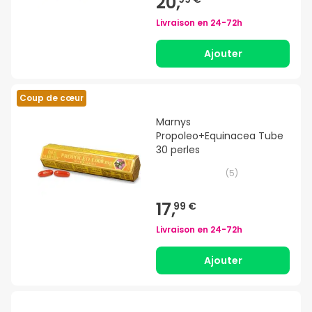
20,
Livraison en
24-72h
Ajouter
Coup de cœur
Marnys
Propoleo+Equinacea Tube
30 perles
(
5
)
17,
99 €
Livraison en
24-72h
Ajouter