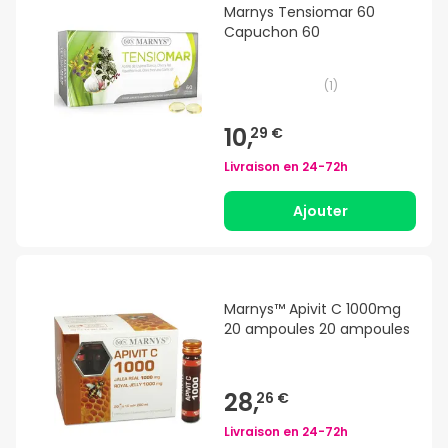
Marnys Tensiomar 60
Capuchon 60
(
1
)
10,
29 €
Livraison en
24-72h
Ajouter
Marnys™ Apivit C 1000mg
20 ampoules 20 ampoules
28,
26 €
Livraison en
24-72h