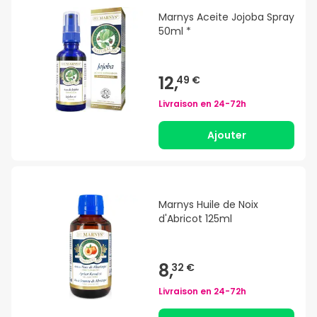
Marnys Aceite Jojoba Spray
50ml *
12,
49 €
Livraison en
24-72h
Ajouter
Marnys Huile de Noix
d'Abricot 125ml
8,
32 €
Livraison en
24-72h