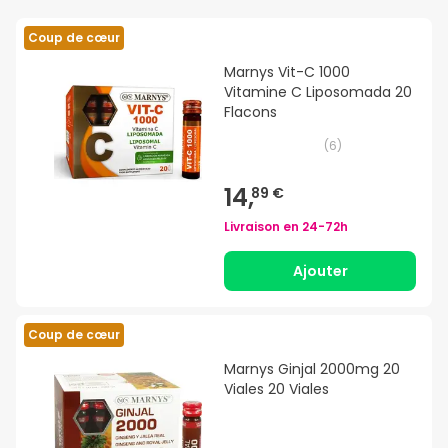
Coup de cœur
Marnys Vit-C 1000
Vitamine C Liposomada 20
Flacons
(
6
)
14,
89 €
Livraison en
24-72h
Ajouter
Coup de cœur
Marnys Ginjal 2000mg 20
Viales 20 Viales