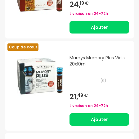
24,
19 €
Livraison en
24-72h
Ajouter
Coup de cœur
Marnys Memory Plus Vials
20x10ml
(
6
)
21,
49 €
Livraison en
24-72h
Ajouter