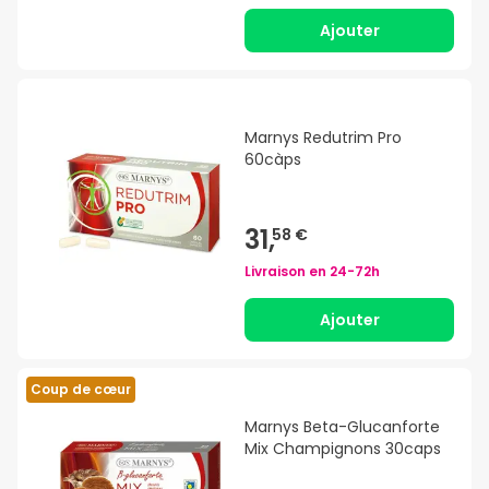
Ajouter
Marnys Redutrim Pro
60càps
31,
58 €
Livraison en
24-72h
Ajouter
Coup de cœur
Marnys Beta-Glucanforte
Mix Champignons 30caps