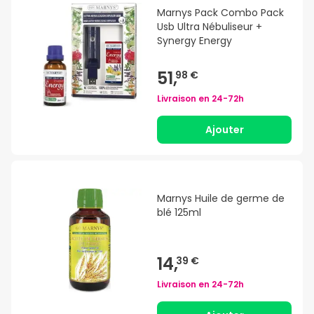
Marnys Pack Combo Pack
Usb Ultra Nébuliseur +
Synergy Energy
51,
98 €
Livraison en
24-72h
Ajouter
Marnys Huile de germe de
blé 125ml
14,
39 €
Livraison en
24-72h