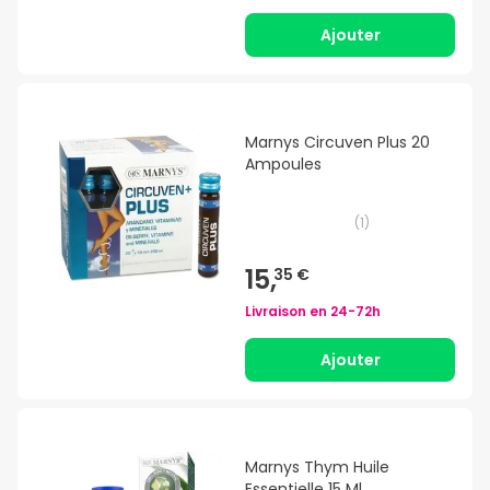
Ajouter
Marnys Circuven Plus 20
Ampoules
(
1
)
15,
35 €
Livraison en
24-72h
Ajouter
Marnys Thym Huile
Essentielle 15 Ml