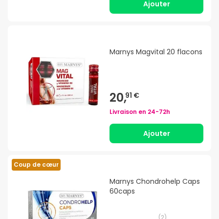
Ajouter
Marnys Magvital 20 flacons
20,
91 €
Livraison en
24-72h
Ajouter
Coup de cœur
Marnys Chondrohelp Caps
60caps
(
2
)