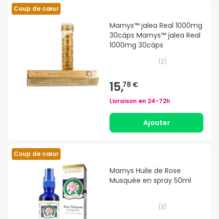
Coup de cœur
Marnys™ jalea Real 1000mg
30cáps Marnys™ jalea Real
1000mg 30cáps
(
2
)
15,
78 €
Livraison en
24-72h
Ajouter
Coup de cœur
Marnys Huile de Rose
Musquée en spray 50ml
(
3
)