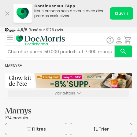
Continuez sur l’App
Nous prenons soin de vous avec des
Ouvrir
promos exclusives
4,5
/5
Basé sur
9176
avis
MARNYS®
Voir détails
*-8% SUPP., 72€ min d’achat. Valable jusqu’au 16/08. Non
cumulable.
Marnys
274 produits
Filtres
Trier