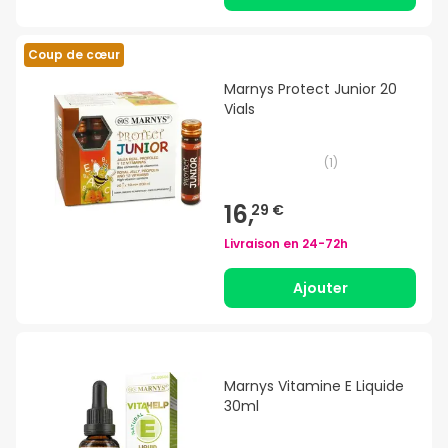
Coup de cœur
Marnys Protect Junior 20
Vials
(
1
)
16,
29 €
Livraison en
24-72h
Ajouter
Marnys Vitamine E Liquide
30ml