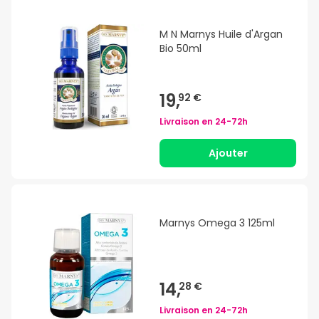
M N Marnys Huile d'Argan
Bio 50ml
19,
92 €
Livraison en
24-72h
Ajouter
Marnys Omega 3 125ml
14,
28 €
Livraison en
24-72h