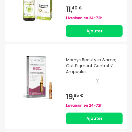
11,
40 €
Livraison en
24-72h
Ajouter
Marnys Beauty in &amp;
Out Pigment Control 7
Ampoules
(
1
)
19,
95 €
Livraison en
24-72h
Ajouter