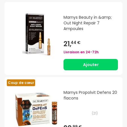
Marnys Beauty in &amp;
Out Night Repair 7
Ampoules
21,
44 €
Livraison en
24-72h
Ajouter
Coup de cœur
Marnys Propolvit Defens 20
flacons
(
21
)
99 €