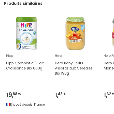
Produits similaires
Hipp
Hero
Hero P
Hipp Combiotic 3 Lait
Hero Baby Fruits
Hero 
Croissance Bio 800g
Assortis aux Céréales
Manza
Bio 190g
19,
1,
1,
88 €
43 €
62 
Envoyé depuis:
France