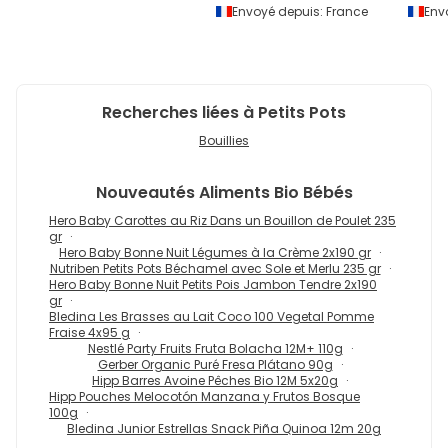
Envoyé depuis:
France
Env
Recherches liées à Petits Pots
Bouillies
Nouveautés
Aliments Bio Bébés
Hero Baby Carottes au Riz Dans un Bouillon de Poulet 235
gr
Hero Baby Bonne Nuit Légumes à la Crème 2x190 gr
Nutriben Petits Pots Béchamel avec Sole et Merlu 235 gr
Hero Baby Bonne Nuit Petits Pois Jambon Tendre 2x190
gr
Bledina Les Brasses au Lait Coco 100 Vegetal Pomme
Fraise 4x95 g
Nestlé Party Fruits Fruta Bolacha 12M+ 110g
Gerber Organic Puré Fresa Plátano 90g
Hipp Barres Avoine Pêches Bio 12M 5x20g
Hipp Pouches Melocotón Manzana y Frutos Bosque
100g
Bledina Junior Estrellas Snack Piña Quinoa 12m 20g