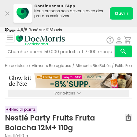
Continuez sur l’App
Nous prenons soin de vous avec des
Ouvrir
promos exclusives
4,5
/5
Basé sur
9161
avis
Herboristerie
/
Aliments Biologiques
/
Aliments Bio Bébés
/
Petits Pots
/
Voir détails
*-8% SUPP., 72€ min d’achat. Valable jusqu’au 16/08. Non
cumulable.
+
4
Health points
Nestlé Party Fruits Fruta
Bolacha 12M+ 110g
Nestlé
·
110 g