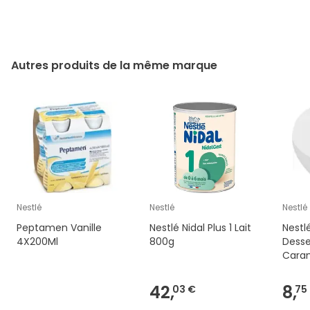
Autres produits de la même marque
Nestlé
Nestlé
Nestlé
Peptamen Vanille
Nestlé Nidal Plus 1 Lait
Nestl
4X200Ml
800g
Dess
Caram
42,
8,
03 €
75