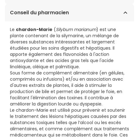
marianum
L.) titré en silymarine, feuilles d'artichaut
(
Cynara scolymus
L.), racines de curcuma (
Curcuma
0,65€ / Comprimés
Conseil du pharmacien
longa
L.) ; choline, agents de charge : cellulose
microcristalline, carboxyméthylcellulose sodique, anti-
agglomérants : dioxyde de silicium, stéarate de
Le
chardon-Marie
(
Silybum marianum
) est une
magnésium ; agents d'enrobage :
plante contenant de la silymarine, un mélange de
hydroxypropylméthylcellulose.
diverses substances intéressantes et largement
étudiées pour les soins digestifs et hépatiques. Il
apporte également des flavonoïdes à l'action
antioxydante et des acides gras tels que l'acide
linoléique, oléique et palmitique.
Sous forme de complément alimentaire (en gélules,
comprimés ou infusions) et/ou en association avec
d'autres extraits de plantes, il aide à stimuler la
production de bile et permet de protéger le foie, en
facilitant l'élimination des toxines. Il contribue à
améliorer la digestion lourde ou dyspepsie.
Le chardon-Marie est utilisé pour prévenir et soutenir
le traitement des lésions hépatiques causées par des
substances toxiques telles que l’alcool ou les excès
alimentaires, et comme complément aux traitements
médicamenteux qui se métabolisent dans le foie. Ces