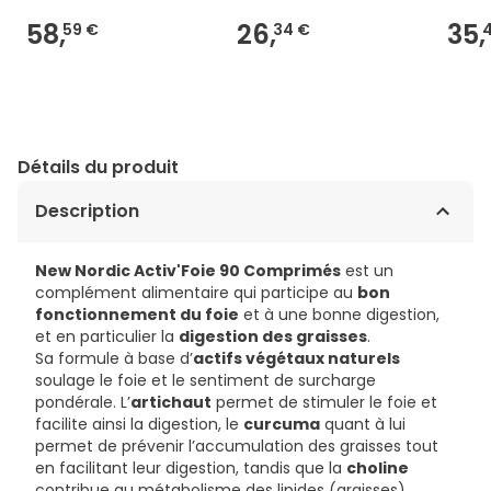
58,
26,
35,
59 €
34 €
Détails du produit
Description
New Nordic Activ'Foie 90 Comprimés
est un
complément alimentaire qui participe au
bon
fonctionnement du foie
et à une bonne digestion,
et en particulier la
digestion des graisses
.
Sa formule à base d’
actifs végétaux naturels
soulage le foie et le sentiment de surcharge
pondérale. L’
artichaut
permet de stimuler le foie et
facilite ainsi la digestion, le
curcuma
quant à lui
permet de prévenir l’accumulation des graisses tout
en facilitant leur digestion, tandis que la
choline
contribue au métabolisme des lipides (graisses).