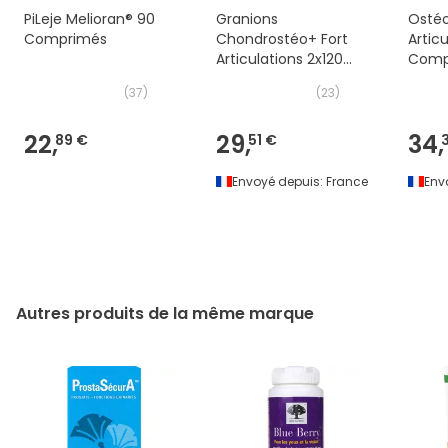
PiLeje Melioran® 90
Granions
Osté
Comprimés
Chondrostéo+ Fort
Artic
Articulations 2x120
Comp
Comp
(
37
)
(
23
)
22,
29,
34,
89 €
51 €
Envoyé depuis:
France
Env
Autres produits de la même marque