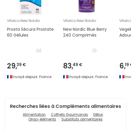
Vitalco New Nordic
Vitalco New Nordic
Vitalc
Prosta Sécura Prostate
New Nordic Blue Berry
Vege
60 Gélules
240 Comprimés
Adouc
(
3
)
(
1
)
29,
83,
6,
39 €
49 €
19
Envoyé depuis:
France
Envoyé depuis:
France
Env
Recherches liées à Compléments alimentaires
Alimentation
Coffrets Gourmands
Détox
Oligo-éléments
Substituts alimentaires