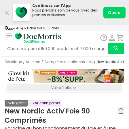
Continuez sur l’App
Nous prenons soin de vous avec des
Ouvrir
promos exclusives
4,5
/5
Basé sur
9133
avis
Diététique
/
Nutrition
/
Compléments alimentaires
/
New Nordic Activ
Voir détails
*-8% SUPP., 72€ min d’achat. Valable jusqu’au 16/08. Non
cumulable.
Envío gratis
+
175
Health points
New Nordic Activ'Foie 90
Comprimés
Participe au bon fonctionnement du foie et à une