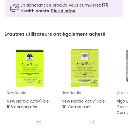
En achetant ce produit, vous cumulerez
175
Health points.
Plus d'infos
D’autres utilisateurs ont également acheté
New Nordic
New Nordic
Vitalc
New Nordic Activ'Foie
New Nordic Activ' Foie
Algo 
105 comprimés
30 Comprimés
Grais
Comp
(
12
)
(
8
)