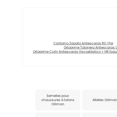
Contorno Zapato Antiescaras R3 1 Par
Ortoprime Talonera Antiescaras
Ortoprime Cojín Antiescaras Viscoelástico + HR Esp
Semelles pour
chaussures à talons
Attelles Orlima
Orliman