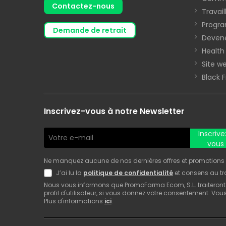
Contactez-nous
Travai
Progra
demande de retrait
Devene
Health
Site we
Black 
Inscrivez-vous à notre Newsletter
Inscrive
vous
Ne manquez aucune de nos dernières offres et promotions ! 
J’ai lu la
politique de confidentialité
et consens au t
Nous vous informons que PromoFarma Ecom, S.L. traiteront
profil d'utilisateur, si vous donnez votre consentement. Vo
Plus d'informations
ici
.