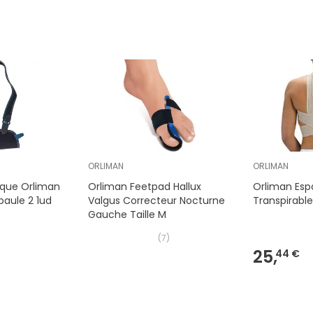
ORLIMAN
ORLIMAN
ique Orliman
Orliman Feetpad Hallux
Orliman Esp
épaule 2 1ud
Valgus Correcteur Nocturne
Transpirabl
Gauche Taille M
(
7
)
25,
44 €