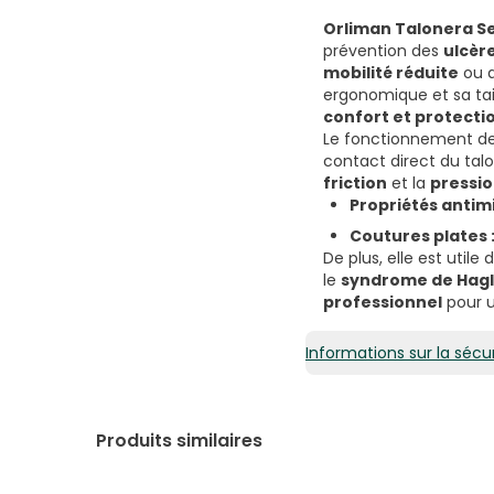
Orliman Talonera Se
prévention des
ulcèr
mobilité réduite
ou q
ergonomique et sa tail
confort et protecti
Le fonctionnement de
contact direct du tal
friction
et la
pressi
Propriétés antim
Coutures plates 
De plus, elle est utile 
le
syndrome de Hag
professionnel
pour 
Informations sur la sécur
Produits similaires