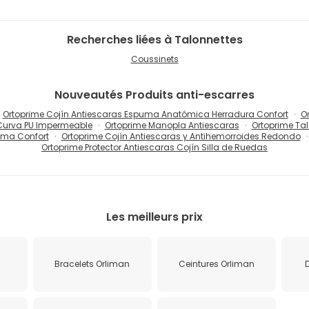
Recherches liées à Talonnettes
Coussinets
Nouveautés
Produits anti-escarres
Ortoprime Cojín Antiescaras Espuma Anatómica Herradura Confort
O
 Curva PU Impermeable
Ortoprime Manopla Antiescaras
Ortoprime Ta
uma Confort
Ortoprime Cojín Antiescaras y Antihemorroides Redondo
Ortoprime Protector Antiescaras Cojín Silla de Ruedas
Les meilleurs prix
n
Bracelets Orliman
Ceintures Orliman