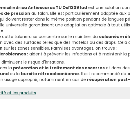
micilindrica Antiescaras TU Osl1309 1ud
est une solution con
es de pression
au talon. Elle est particulièrement adaptée aux
ui doivent rester dans la même position pendant de longues pé
le universelle garantissent une adaptation optimale à tout utilis
on
.
 cette talonera se concentre sur le maintien du
calcanéum él
on avec des surfaces telles que des matelas ou des draps. Cela c
on
sur les zones sensibles. Parmi ses avantages, on trouve :
icrobiennes :
aident à prévenir les infections et à maintenir la
:
diminuent le risque d'irritations.
dans la
prévention et le traitement des escarres
et dans des 
lund
ou la
bursite rétrocalcanéenne
. Il est recommandé de
c
un usage approprié, notamment en cas de
récupération post
ité et les produits