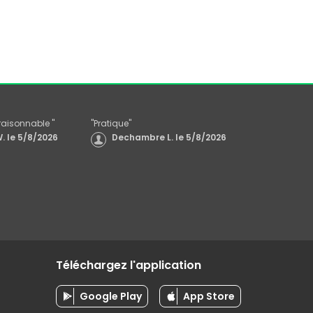
x raisonnable
"
"
Pratique
"
.
le
5/8/2026
Dechambre L.
le
5/8/2026
Téléchargez l'application
Google Play
App Store