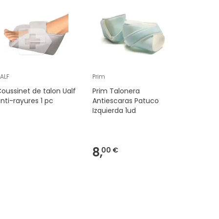
ALF
Prim
ANASPORT
oussinet de talon Ualf
Prim Talonera
Anasport
nti-rayures 1 pc
Antiescaras Patuco
Mme 133
Izquierda 1ud
8,
9,
00 €
15 €