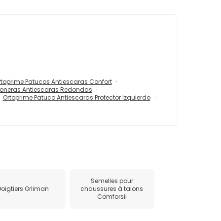
rtoprime Patucos Antiescaras Confort
loneras Antiescaras Redondas
Ortoprime Patuco Antiescaras Protector Izquierdo
Semelles pour
Doigtiers Orliman
chaussures à talons
Comforsil