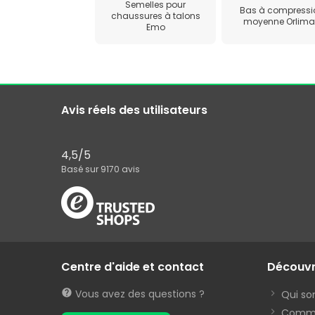
Semelles pour
Bas à compressi
chaussures à talons
moyenne Orlim
Emo
Avis réels des utilisateurs
4,5
/5
Basé sur
9170
avis
Centre d'aide et contact
Découv
Vous avez des questions ?
Qui s
Commen