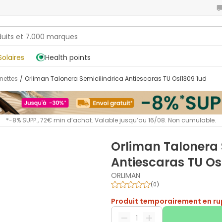
Solaires
Health points
nnettes
/
Orliman Talonera Semicilindrica Antiescaras TU Osl1309 1ud
*-8% SUPP., 72€ min d’achat. Valable jusqu’au 16/08. Non cumulable.
Orliman Talonera 
Antiescaras TU Os
ORLIMAN
(
0
)
Produit temporairement en ru