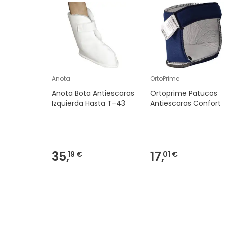
Anota
OrtoPrime
Anota Bota Antiescaras
Ortoprime Patucos
Izquierda Hasta T-43
Antiescaras Confort
35,
17,
19 €
01 €