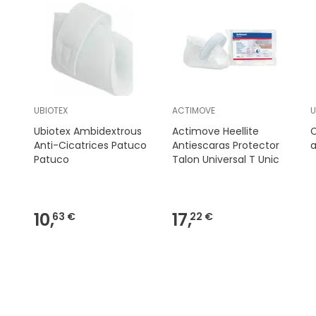
UBIOTEX
ACTIMOVE
U
Ubiotex Ambidextrous
Actimove Heellite
C
Anti-Cicatrices Patuco
Antiescaras Protector
a
Patuco
Talon Universal T Unic
10,
17,
63 €
22 €