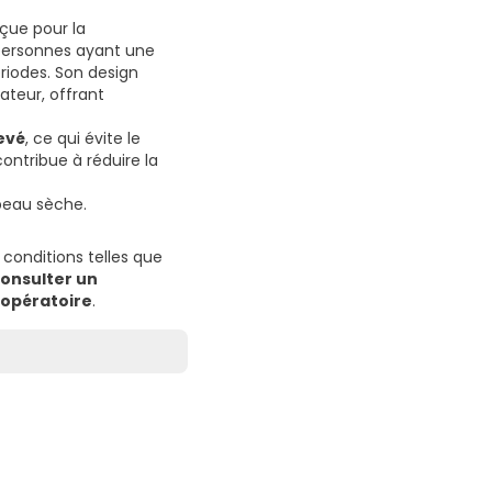
çue pour la
 personnes ayant une
riodes. Son design
ateur, offrant
evé
, ce qui évite le
ontribue à réduire la
 peau sèche.
conditions telles que
onsulter un
-opératoire
.