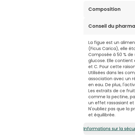
Composition
Figues (Ficus carica L
Conseil du pharma
rhéine (Rheum palmatu
: glycérine ; gomme 
La figue est un aliment
(Tamarindus indica L.
(Ficus Carica), elle é
naturel.
Composée à 50 % de s
glucose. Elle contient
et C. Pour cette raiso
Utilisées dans les com
association avec un ré
en eau. De plus, l'acti
Les extraits de ce frui
comme la pectine, par
un effet rassasiant et
N'oubliez pas que la 
et équilibrée.
Informations sur la sécur