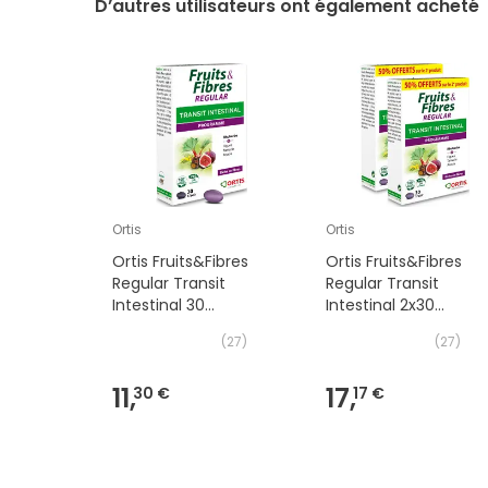
D’autres utilisateurs ont également acheté
Ortis
Ortis
Ortis Fruits&Fibres
Ortis Fruits&Fibres
Regular Transit
Regular Transit
Intestinal 30
Intestinal 2x30
Comprimés
Comprimés
(
27
)
(
27
)
11,
17,
30 €
17 €