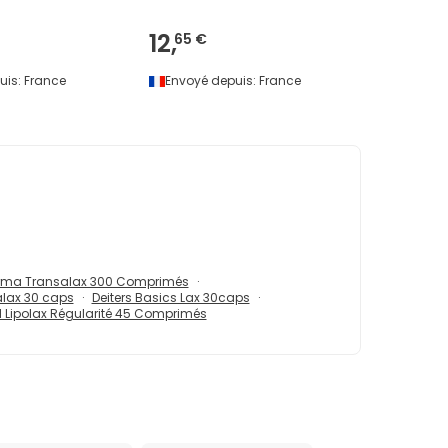
12,
65 €
uis:
France
Envoyé depuis:
France
arma Transalax 300 Comprimés
lax 30 caps
Deiters Basics Lax 30caps
l Lipolax Régularité 45 Comprimés