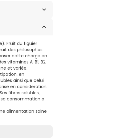
 standardisée en
 mg/cube) ; humectant
pulpe de tamarin
). Fruit du figuier
- 200 mg/cube), arôme
ruit des philosophes.
enser cette charge en
es vitamines A, B1, B2
ne et variée.
tipation, en
ubles ainsi que celui
 prise en considération.
Ses fibres solubles,
n, sa consommation a
ne alimentation saine