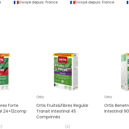
e
Envoyé depuis:
France
Envoyé depuis:
France
Ortis
Ortis
bres Forte
Ortis Fruits&Fibres Regular
Ortis Benetr
nal 24+12comp
Transit Intestinal 45
Intestinal 
Comprimés
2
)
(
4
)