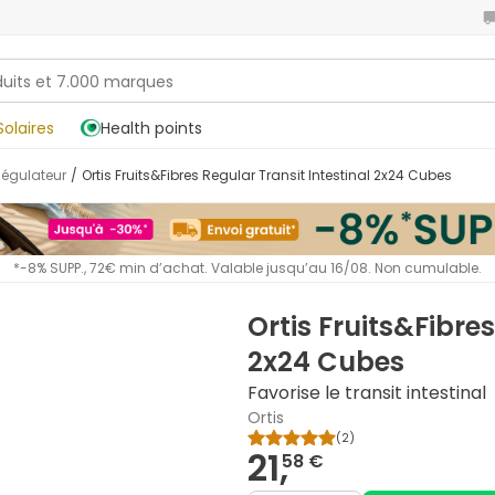
Solaires
Health points
Régulateur
/
Ortis Fruits&Fibres Regular Transit Intestinal 2x24 Cubes
*-8% SUPP., 72€ min d’achat. Valable jusqu’au 16/08. Non cumulable.
Ortis Fruits&Fibres
2x24 Cubes
Favorise le transit intestinal
Ortis
(
2
)
21,
58 €