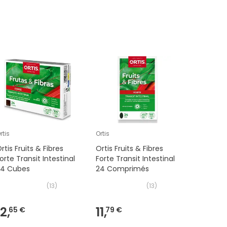
rtis
Ortis
Granions
rtis Fruits & Fibres
Ortis Fruits & Fibres
Granions
orte Transit Intestinal
Forte Transit Intestinal
2000mg 
24 Cubes
24 Comprimés
(
13
)
(
13
)
12,
11,
10,
65 €
79 €
38 €