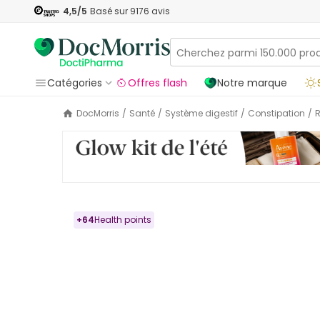
4,5
/5
Basé sur
9176
avis
Catégories
Offres flash
Notre marque
DocMorris
/
Santé
/
Système digestif
/
Constipation
/
+
64
Health points