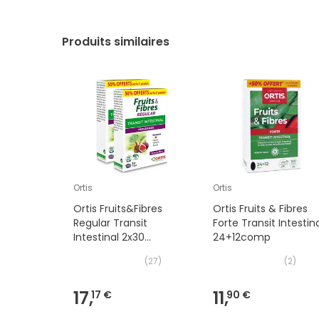
Produits similaires
Ortis
Ortis
Ortis Fruits&Fibres
Ortis Fruits & Fibres
Regular Transit
Forte Transit Intestin
Intestinal 2x30
24+12comp
Comprimés
(
27
)
(
2
)
17,
11,
17 €
90 €