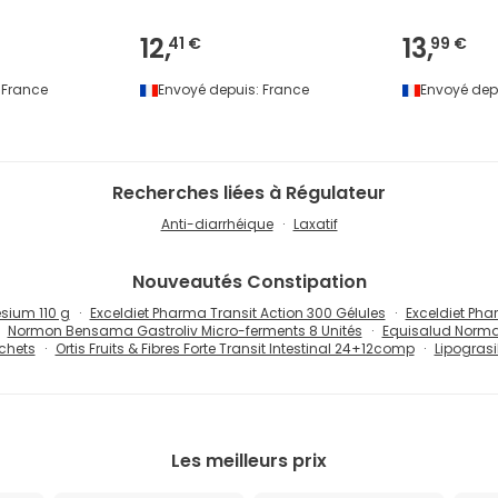
12,
13,
41 €
99 €
France
Envoyé depuis:
France
Envoyé dep
Recherches liées à Régulateur
Anti-diarrhéique
Laxatif
Nouveautés
Constipation
sium 110 g
Exceldiet Pharma Transit Action 300 Gélules
Exceldiet Ph
Normon Bensama Gastroliv Micro-ferments 8 Unités
Equisalud Norma
achets
Ortis Fruits & Fibres Forte Transit Intestinal 24+12comp
Lipograsi
Les meilleurs prix