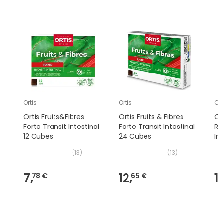
Ortis
Ortis
O
Ortis Fruits&Fibres
Ortis Fruits & Fibres
O
Forte Transit Intestinal
Forte Transit Intestinal
R
12 Cubes
24 Cubes
I
(
13
)
(
13
)
7,
12,
78 €
65 €