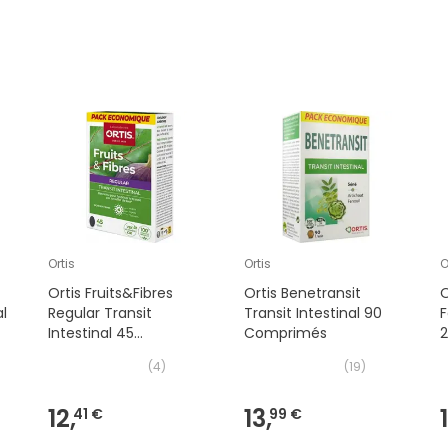
Ortis
Ortis
O
Ortis Fruits&Fibres
Ortis Benetransit
O
al
Regular Transit
Transit Intestinal 90
F
Intestinal 45
Comprimés
Comprimés
(
4
)
(
19
)
12,
13,
41 €
99 €