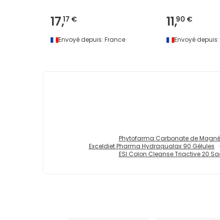
17,
11,
17 €
90 €
Envoyé depuis:
France
Envoyé depuis:
Phytofarma Carbonate de Magné
Exceldiet Pharma Hydraqualax 90 Gélules
ESI Colon Cleanse Triactive 20 S