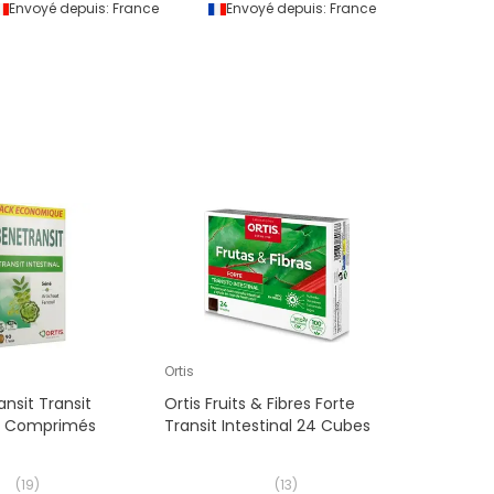
Envoyé depuis:
France
Envoyé depuis:
France
Envoyé 
Ortis
ansit Transit
Ortis Fruits & Fibres Forte
90 Comprimés
Transit Intestinal 24 Cubes
(
19
)
(
13
)