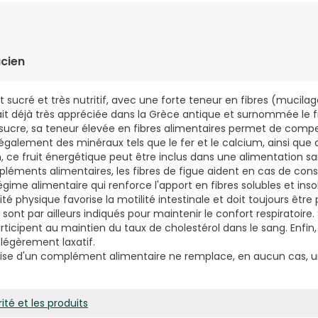
. – 7,44 g/cube), sirop de blé (sans gluten), poudre de rhubarbe
cien
m L./Rheum officinale Baill., sirop de blé (sans gluten) - 555
de guar (Cyamopsis tetragonolobus (L.) Taub. – 400 mg/cube), 
 sucré et très nutritif, avec une forte teneur en fibres (mucilage
 - 400 mg/cube), concentré de dattes (Phoenix dactylifera L. 
tait déjà très appréciée dans la Grèce antique et surnommée le f
ucre, sa teneur élevée en fibres alimentaires permet de comp
 également des minéraux tels que le fer et le calcium, ainsi que d
n, ce fruit énergétique peut être inclus dans une alimentation sai
pléments alimentaires, les fibres de figue aident en cas de cons
gime alimentaire qui renforce l'apport en fibres solubles et insol
vité physique favorise la motilité intestinale et doit toujours être
t sont par ailleurs indiqués pour maintenir le confort respiratoire. 
ticipent au maintien du taux de cholestérol dans le sang. Enfi
 légèrement laxatif.
prise d'un complément alimentaire ne remplace, en aucun cas, u
ité et les produits