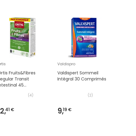
rtis
Valdispro
Superdiet
rtis Fruits&Fibres
Valdispert Sommeil
Superdie
egular Transit
Intégral 30 Comprimés
100 Com
ntestinal 45
Comprimés
(
4
)
(
2
)
12,
9,
15,
41 €
19 €
34 €