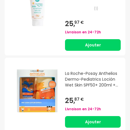
(
1
)
25,
97 €
Livraison en
24-72h
Ajouter
La Roche-Posay Anthelios
Dermo-Pediatrics Loción
Wet Skin SPF50+ 200ml +
Poncho
25,
87 €
Livraison en
24-72h
Ajouter