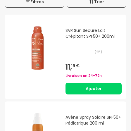
Filtres
Trier
SVR Sun Secure Lait
Crépitant SPF50+ 200ml
(
25
)
11,
19 €
Livraison en
24-72h
Ajouter
Avène Spray Solaire SPF50+
Pédiatrique 200 ml