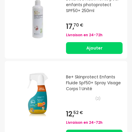
enfants photoprotect
SPF50+ 250ml
17,
70 €
Livraison en
24-72h
Ajouter
Be+ Skinprotect Enfants
Fluide Spf50+ Spray Visage
Corps 1 Unité
(
2
)
12,
52 €
Livraison en
24-72h