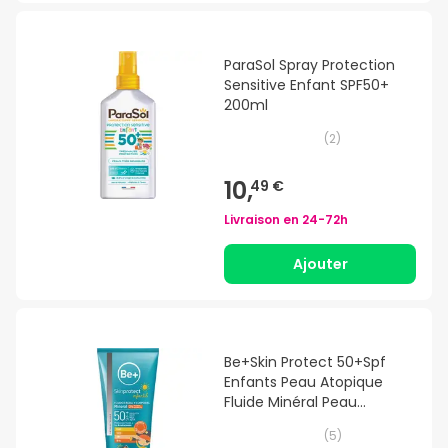
ParaSol Spray Protection
Sensitive Enfant SPF50+
200ml
(
2
)
10,
49 €
Livraison en
24-72h
Ajouter
Be+Skin Protect 50+Spf
Enfants Peau Atopique
Fluide Minéral Peau
Atopique 100Ml
(
5
)