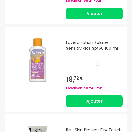
Livraison en
24-72h
Ajouter
Lavera Lotion Solaire
Sensitiv Kids Spf50 100 ml
(
1
)
19,
72 €
Livraison en
24-72h
Ajouter
Be+ Skin Protect Dry Touch