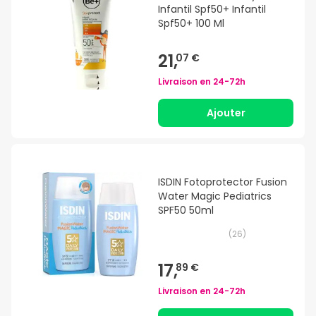
Infantil Spf50+ Infantil
Spf50+ 100 Ml
21,
07 €
Livraison en
24-72h
Ajouter
ISDIN Fotoprotector Fusion
Water Magic Pediatrics
SPF50 50ml
(
26
)
17,
89 €
Livraison en
24-72h