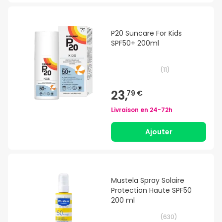
P20 Suncare For Kids
SPF50+ 200ml
(
11
)
23,
79 €
Livraison en
24-72h
Ajouter
Mustela Spray Solaire
Protection Haute SPF50
200 ml
(
630
)