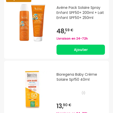
Avène Pack Solaire Spray
Enfant SPF50+ 200ml + Lait
Enfant SPF50+ 250ml
48,
59 €
Livraison en
24-72h
Ajouter
Bioregena Baby Crème
Solaire Spf50 40ml
(
1
)
13,
90 €