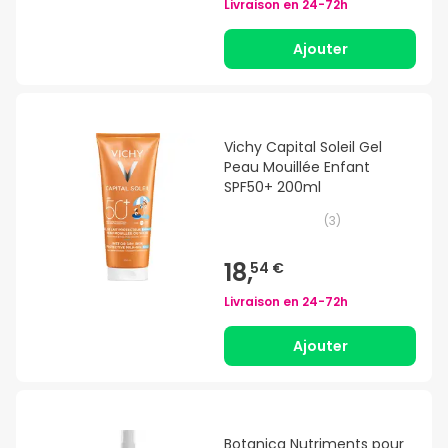
Livraison en
24-72h
Ajouter
Vichy Capital Soleil Gel
Peau Mouillée Enfant
SPF50+ 200ml
(
3
)
18,
54 €
Livraison en
24-72h
Ajouter
Botanica Nutriments pour