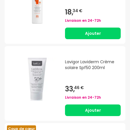
18,
34 €
Livraison en
24-72h
Ajouter
Lavigor Laviderm Crème
solaire Spf50 200ml
33,
46 €
Livraison en
24-72h
Ajouter
Coup de cœur