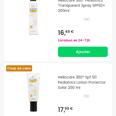
Heliocare 360º Pediatrics
Transparent Spray SPF50+
200ml
(
18
)
16,
49 €
Livraison en
24-72h
Ajouter
Coup de cœur
Heliocare 360º Spf 50
Pediatrics Lotion Protector
Solar 200 ml
(
13
)
17,
99 €