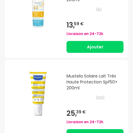
(
6
)
13,
59 €
Livraison en
24-72h
Ajouter
Mustela Solaire Lait Très
Haute Protection Spf50+
200ml
(
321
)
25,
39 €
Livraison en
24-72h