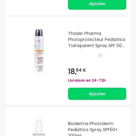
Ajouter
Thader Pharma
Photoprotecteur Pediatrics
Transparent Spray SPF 50
250 ml
(
1
)
18,
84 €
Livraison en
24-72h
Ajouter
Bioderma Photoderm
Pediatrics Spray SPF50+
200ml