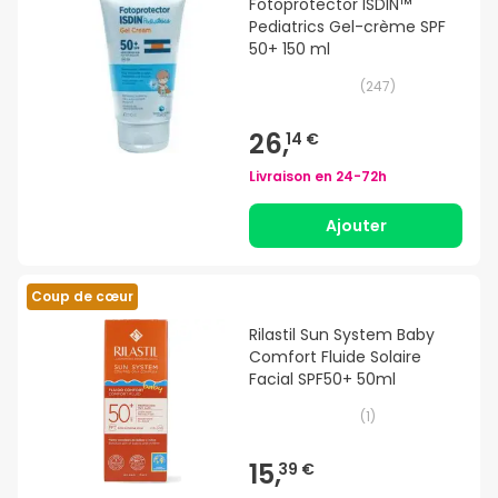
Fotoprotector ISDIN™
Pediatrics Gel-crème SPF
50+ 150 ml
(
247
)
26,
14 €
Livraison en
24-72h
Ajouter
Coup de cœur
Rilastil Sun System Baby
Comfort Fluide Solaire
Facial SPF50+ 50ml
(
1
)
15,
39 €