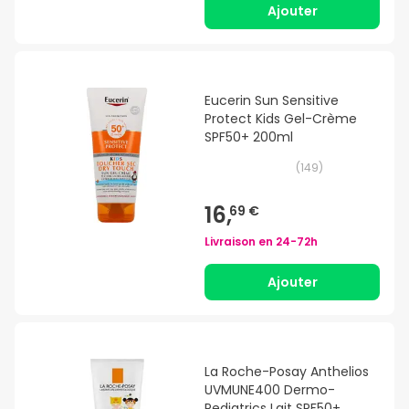
Ajouter
Eucerin Sun Sensitive
Protect Kids Gel-Crème
SPF50+ 200ml
(
149
)
16,
69 €
Livraison en
24-72h
Ajouter
La Roche-Posay Anthelios
UVMUNE400 Dermo-
Pediatrics Lait SPF50+