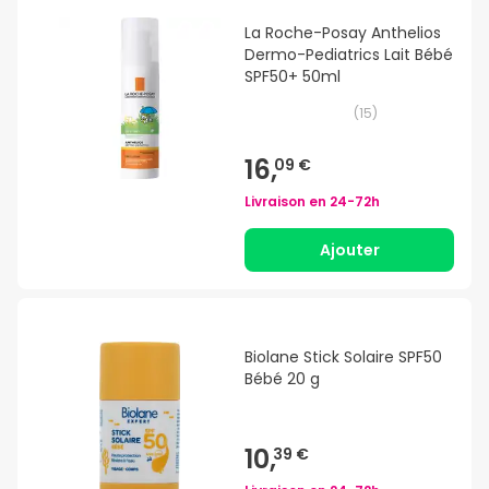
La Roche-Posay Anthelios
Dermo-Pediatrics Lait Bébé
SPF50+ 50ml
(
15
)
16,
09 €
Livraison en
24-72h
Ajouter
Biolane Stick Solaire SPF50
Bébé 20 g
10,
39 €