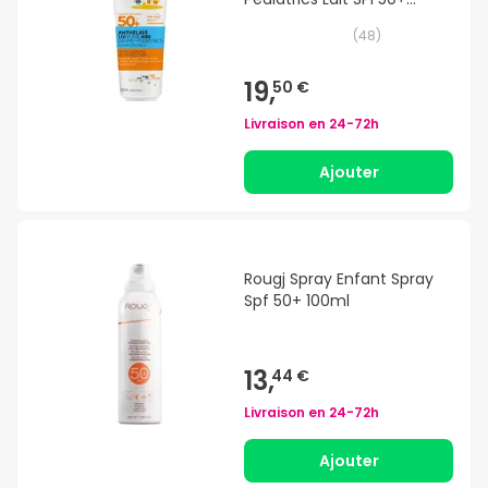
250ml
(
48
)
19,
50 €
Livraison en
24-72h
Ajouter
Rougj Spray Enfant Spray
Spf 50+ 100ml
13,
44 €
Livraison en
24-72h
Ajouter