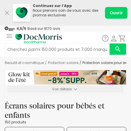
Continuez sur l’App
Nous prenons soin de vous avec des
Ouvrir
promos exclusives
4,5
/5
Basé sur
9170
avis
Beauté et cosmétique
/
Protection solaire
/
Protection solaire pour les 
Voir détails
*-8% SUPP., 72€ min d’achat. Valable jusqu’au 16/08. Non
cumulable.
Écrans solaires pour bébés et
enfants
150 produits