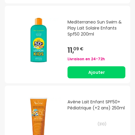
Mediterraneo Sun Swim &
Play Lait Solaire Enfants
Spf50 200ml
11,
09 €
Livraison en
24-72h
Ajouter
Avène Lait Enfant SPF50+
Pédiatrique (+2 ans) 250ml
(
310
)