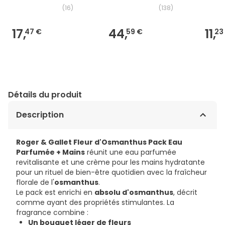
(
16
)
(
138
)
17,
44,
11,
47 €
59 €
23
Détails du produit
Description
Roger & Gallet Fleur d'Osmanthus Pack Eau
Parfumée + Mains
réunit une eau parfumée
revitalisante et une crème pour les mains hydratante
pour un rituel de bien-être quotidien avec la fraîcheur
florale de l'
osmanthus
.
Le pack est enrichi en
absolu d'osmanthus
, décrit
comme ayant des propriétés stimulantes. La
fragrance combine :
Un bouquet léger de fleurs