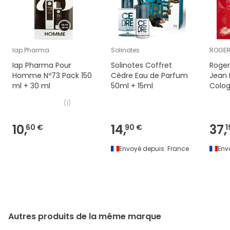
Iap Pharma
Solinotes
ROGER
Iap Pharma Pour
Solinotes Coffret
Roger
Homme Nº73 Pack 150
Cèdre Eau de Parfum
Jean 
ml + 30 ml
50ml + 15ml
Colog
(
1
)
10,
14,
37,
60 €
90 €
1
Envoyé depuis:
France
Env
Autres produits de la même marque