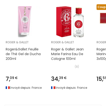
Coup
ROGER & GALLET
ROGER & GALLET
ROGER
Roger&Gallet Feuille
Roger & Gallet Jean
Roger
de Thé Gel de Ducha
Marie Farina Eau De
Marin
200ml
Cologne 100ml
3x100
(
8
)
7,
34,
15,
09 €
39 €
5
Envoyé depuis:
France
Envoyé depuis:
France