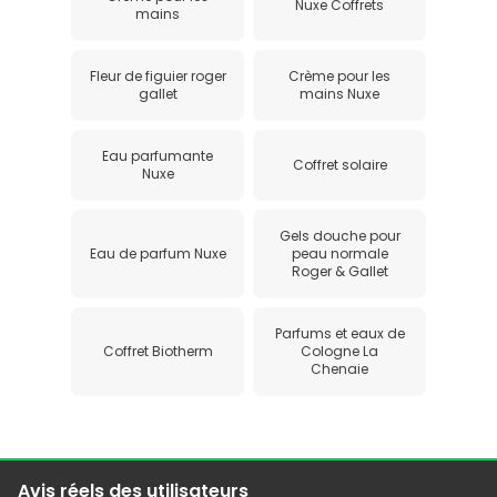
Nuxe Coffrets
mains
Fleur de figuier roger
Crème pour les
gallet
mains Nuxe
Eau parfumante
Coffret solaire
Nuxe
Gels douche pour
Eau de parfum Nuxe
peau normale
Roger & Gallet
Parfums et eaux de
Coffret Biotherm
Cologne La
Chenaie
Avis réels des utilisateurs