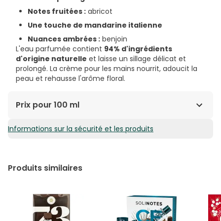
Notes fruitées :
abricot
Une touche de mandarine italienne
Nuances ambrées :
benjoin
L'eau parfumée contient
94% d'ingrédients
d'origine naturelle
et laisse un sillage délicat et
prolongé. La crème pour les mains nourrit, adoucit la
peau et rehausse l'arôme floral.
Prix pour 100 ml
Informations sur la sécurité et les produits
39,38€ / 100 ml
Produits similaires