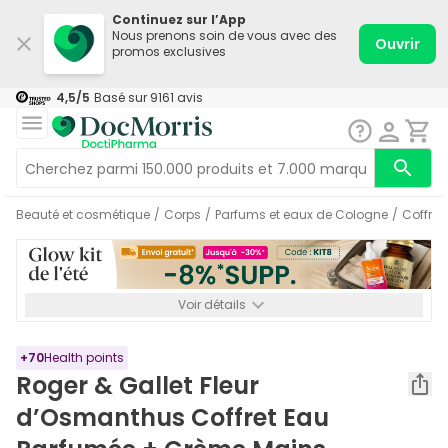
Continuez sur l’App
Nous prenons soin de vous avec des
Ouvrir
promos exclusives
4,5
/5
Basé sur
9161
avis
Beauté et cosmétique
/
Corps
/
Parfums et eaux de Cologne
/
Coffre
Voir détails
*-8% SUPP., 72€ min d’achat. Valable jusqu’au 16/08. Non
cumulable.
+
70
Health points
Roger & Gallet Fleur
d’Osmanthus Coffret Eau