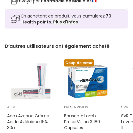
Envoyé par
Pharmacie de Mailloles
En achetant ce produit, vous cumulerez
70
Health points.
Plus d'infos
D’autres utilisateurs ont également acheté
Coup de cœur
ACM
PRESERVISION
SVR
Acm Azéane Crème
Bausch + Lomb
SVR T
Acide Azélaique 15%
PreserVision 3 180
Lavan
30ml
Capsules
1L