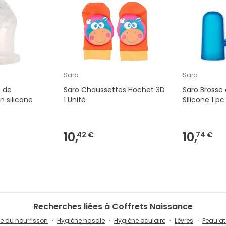
Saro
Saro
 de
Saro Chaussettes Hochet 3D
Saro Brosse
n silicone
1 Unité
Silicone 1 pc
10,
10,
42 €
74 €
Recherches liées à Coffrets Naissance
e du nourrisson
Hygiène nasale
Hygiène oculaire
Lèvres
Peau a