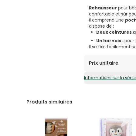
Rehausseur
pour béb
confortable et sûr pou
Il comprend une
poch
dispose de :
Deux ceintures aj
Un harnais :
pour 
Il se fixe facilement 
Prix unitaire
Informations sur la sécur
44,58€ / Unités
Produits similaires