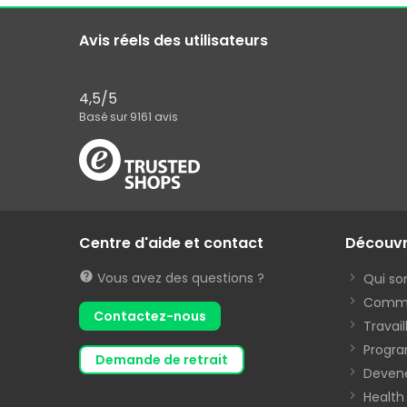
Avis réels des utilisateurs
4,5
/5
Basé sur
9161
avis
Centre d'aide et contact
Découv
Vous avez des questions ?
Qui s
Commen
Contactez-nous
Travai
Progra
demande de retrait
Devene
Health