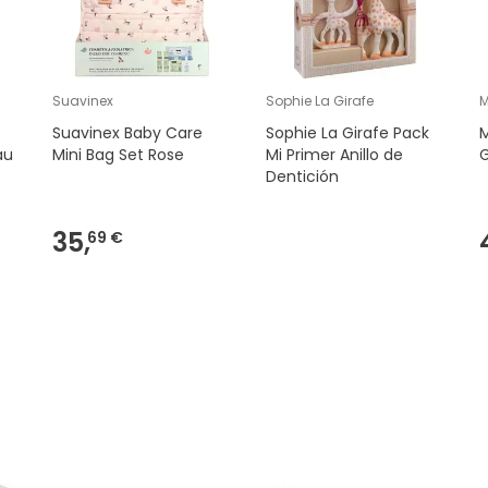
Suavinex
Sophie La Girafe
M
Suavinex Baby Care
Sophie La Girafe Pack
M
au
Mini Bag Set Rose
Mi Primer Anillo de
G
Dentición
35,
69 €