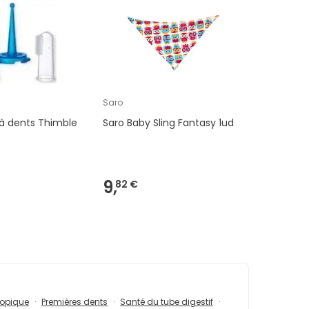
Saro
 à dents Thimble
Saro Baby Sling Fantasy 1ud
9,
82 €
topique
Premières dents
Santé du tube digestif