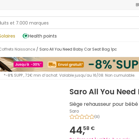
Solaires
Health points
Coffrets Naissance
/
Saro All You Need Baby Car Seat Bag 1pc
*-8% SUPP., 72€ min d’achat. Valable jusqu’au 16/08. Non cumulable.
Saro All You Need
Siège rehausseur pour bébé
Saro
(
0
)
44,
58 €