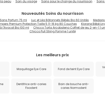
 la peau
Soin du visage
Soins pour le change du nourrisson
Soins 
Nouveautés
Soins du nourrisson
Sans Parfum 75 ml
Luc et Léa Bâtonnets Bébés Bio 60 Unités
Mediprix
mpers Premium Protection Taille 5 11-16 kg 80 Couches
Klorane Bébé Lin
 l'Avocat Bio 100 ml
Chicco Torta Arcobaleno Coffret de jeu 2-en-1 1 un
Chicco Pull String Pomme 1 unité
Les meilleurs prix
V
Maquillage Eye Care
Fond de teint Eye Care
one
Dentifrice anti-caries
Bain de bouche anti-
Fixodent
caries Normodent