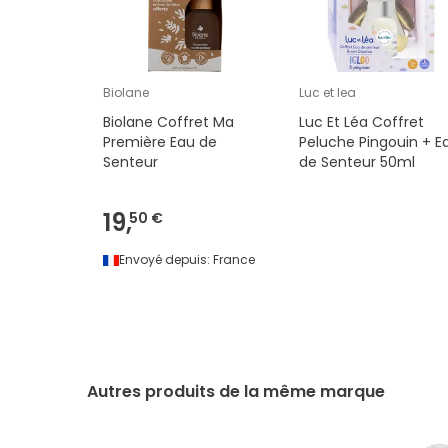
Biolane
Luc et lea
Biolane Coffret Ma
Luc Et Léa Coffret
Première Eau de
Peluche Pingouin + E
Senteur
de Senteur 50ml
19,
50 €
Envoyé depuis:
France
Autres produits de la même marque