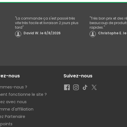
"
La commande ça s'est passé très
"
Très bon prix et des 
vite très facile et livraison 2 jours plus
beaucoup de produits
tard
"
rapides.
"
David W.
le
6/8/2026
Christophe E.
le
rez-nous
Suivez-nous
ommes-nous ?
t fonctionne le site ?
llez avec nous
mme d'affiliation
z Partenaire
 points