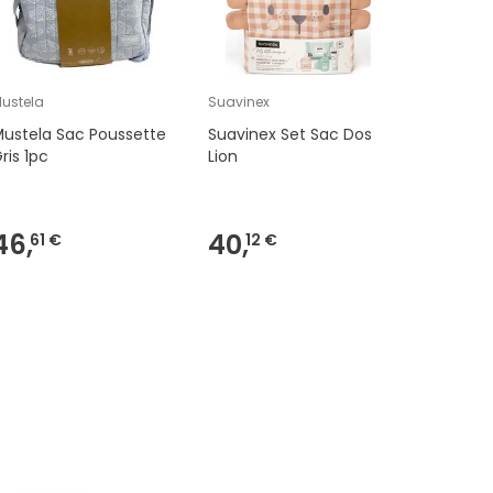
ustela
Suavinex
MAM
ustela Sac Poussette
Suavinex Set Sac Dos
Mam Pac
ris 1pc
Lion
Biberon 
Lampe N
46,
40,
24,
61 €
12 €
79 