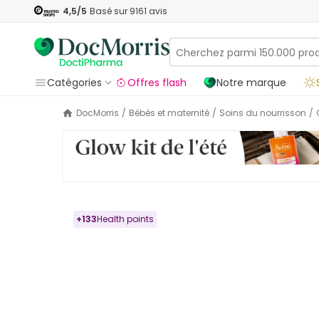
4,5
/5
Basé sur
9161
avis
Catégories
Offres flash
Notre marque
DocMorris
/
Bébés et maternité
/
Soins du nourrisson
/
+
133
Health points