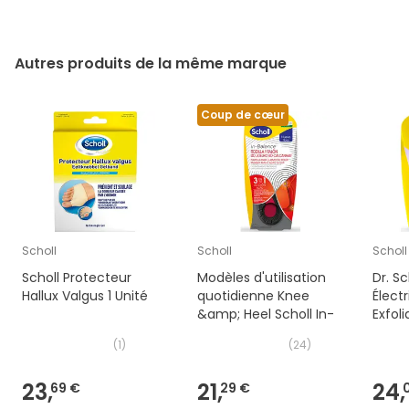
Autres produits de la même marque
Coup de cœur
Scholl
Scholl
Scholl
Scholl Protecteur
Modèles d'utilisation
Dr. S
Hallux Valgus 1 Unité
quotidienne Knee
Électr
&amp; Heel Scholl In-
Exfol
(
1
)
(
24
)
23,
21,
24,
69 €
29 €