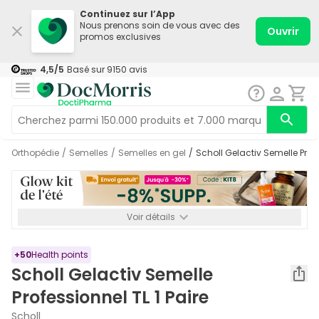
Continuez sur l’App
Nous prenons soin de vous avec des
Ouvrir
promos exclusives
4,5
/5
Basé sur
9150
avis
Orthopédie
/
Semelles
/
Semelles en gel
/
Scholl Gelactiv Semelle Profe
Voir détails
*-8% SUPP., 72€ min d’achat. Valable jusqu’au 16/08. Non
cumulable.
+
50
Health points
Scholl Gelactiv Semelle
Professionnel TL 1 Paire
Scholl