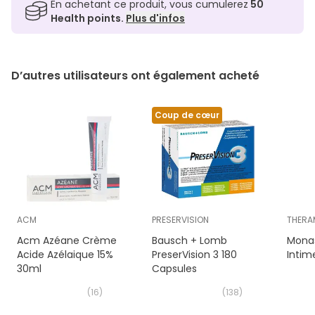
En achetant ce produit, vous cumulerez
50
Health points.
Plus d'infos
D’autres utilisateurs ont également acheté
Coup de cœur
ACM
PRESERVISION
THERA
Acm Azéane Crème
Bausch + Lomb
Monas
Acide Azélaique 15%
PreserVision 3 180
Intim
30ml
Capsules
(
16
)
(
138
)