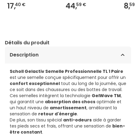
17,
44,
8,
40 €
59 €
59
Détails du produit
Description
Scholl Gelactiv Semelle Professionnelle TL 1 Paire
est une semelle conçue spécifiquement pour offrir un
confort exceptionnel
tout au long de la journée, que
ce soit dans des chaussures ou des bottes de travail.
Ces semelles intègrent la technologie
GelWave TM
,
qui garantit une
absorption des chocs
optimale et
un haut niveau de
amortissement
, améliorant la
sensation de
retour d'énergie
.
De plus, son tissu spécial
anti-odeurs
aide à garder
tes pieds secs et frais, offrant une sensation de
bien-
être constant
.