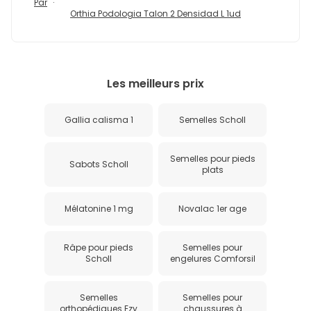
Par
Orthia Podologia Talon 2 Densidad L 1ud
Les meilleurs prix
Gallia calisma 1
Semelles Scholl
Semelles pour pieds
Sabots Scholl
plats
Mélatonine 1 mg
Novalac 1er age
Râpe pour pieds
Semelles pour
Scholl
engelures Comforsil
Semelles
Semelles pour
orthopédiques Ezy
chaussures à