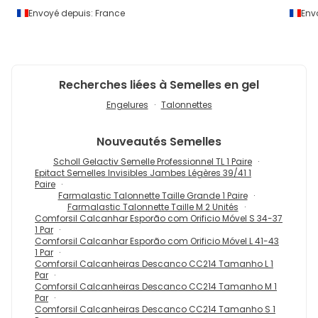
Envoyé depuis:
France
Env
Recherches liées à Semelles en gel
Engelures
Talonnettes
Nouveautés
Semelles
Scholl Gelactiv Semelle Professionnel TL 1 Paire
Epitact Semelles Invisibles Jambes Légères 39/41 1
Paire
Farmalastic Talonnette Taille Grande 1 Paire
Farmalastic Talonnette Taille M 2 Unités
Comforsil Calcanhar Esporão com Orificio Móvel S 34-37
1 Par
Comforsil Calcanhar Esporão com Orificio Móvel L 41-43
1 Par
Comforsil Calcanheiras Descanco CC214 Tamanho L 1
Par
Comforsil Calcanheiras Descanco CC214 Tamanho M 1
Par
Comforsil Calcanheiras Descanco CC214 Tamanho S 1