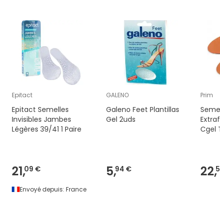
Epitact
GALENO
Prim
Epitact Semelles
Galeno Feet Plantillas
Semel
Invisibles Jambes
Gel 2uds
Extra
Légères 39/41 1 Paire
Cgel 
21,
5,
22,
09 €
94 €
5
Envoyé depuis:
France