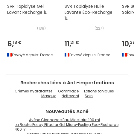
SVR Topialyse Gel
SVR Topialyse Huile
SVR S
Lavant Recharge 1L
Lavante Éco-Recharge
Solai
1L
(
138
)
(
227
)
6,
11,
10,
18 €
21 €
3
Envoyé depuis:
France
Envoyé depuis:
France
Env
Recherches liées à Anti-imperfections
Crèmes hydratantes
Gommage
Lotions toniques
Masque
Nettoyant
Soin
Nouveautés
Acné
Avène Cleanance Eau Micellaire 100 ml
La Roche Posay Effaclar Gel Micro-Peeling Éco-Recharge
400 ml