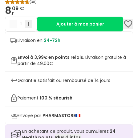
(
38
)
8,
09 €
Ajouter à mon panier
Livraison en
24-72h
Envoi à 3,99€ en points relais
.
Livraison gratuite à
partir de 49,00€
Garantie satisfait ou remboursé de 14 jours
Paiement
100 % sécurisé
Envoyé par
PHARMASTORE
En achetant ce produit, vous cumulerez
24
Health points.
Plus d'infos