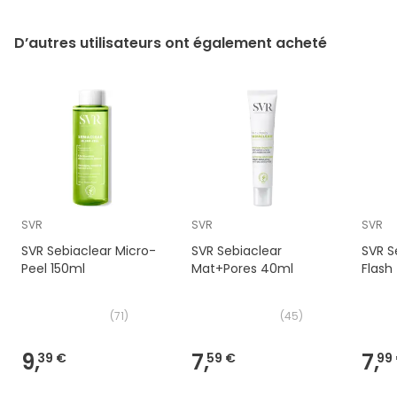
D’autres utilisateurs ont également acheté
SVR
SVR
SVR
SVR Sebiaclear Micro-
SVR Sebiaclear
SVR S
Peel 150ml
Mat+Pores 40ml
Flash
(
71
)
(
45
)
9,
7,
7,
39 €
59 €
99