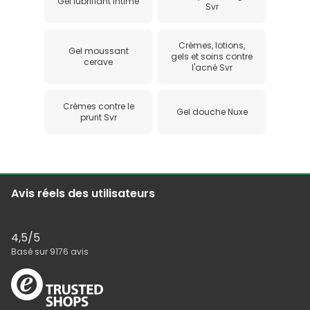
Gel lubrifiant intime
Svr
Crèmes, lotions,
Gel moussant
gels et soins contre
cerave
l'acné Svr
Crèmes contre le
Gel douche Nuxe
prurit Svr
Avis réels des utilisateurs
4,5
/5
Basé sur
9176
avis