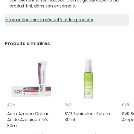
produit fini, dans son ensemble.
Informations sur la sécurité et les produits
Produits similaires
ACM
SVR
SVR
Acm Azéane Crème
SVR Sebiaclear Sérum
SVR S
Acide Azélaique 15%
30ml
Ampou
30ml