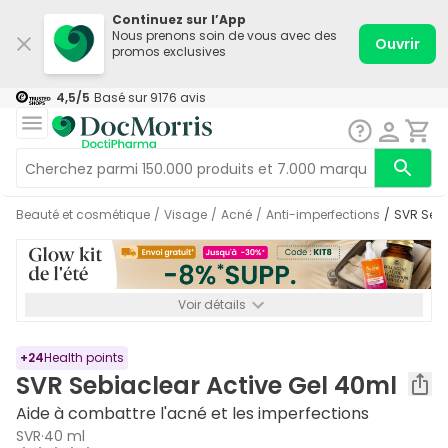
Continuez sur l’App
Nous prenons soin de vous avec des
Ouvrir
promos exclusives
4,5
/5
Basé sur
9176
avis
Beauté et cosmétique
/
Visage
/
Acné
/
Anti-imperfections
/
SVR Seb
Voir détails
*-8% SUPP., 72€ min d’achat. Valable jusqu’au 16/08. Non
cumulable.
+
24
Health points
SVR Sebiaclear Active Gel 40ml
Aide à combattre l'acné et les imperfections
SVR
·
40 ml