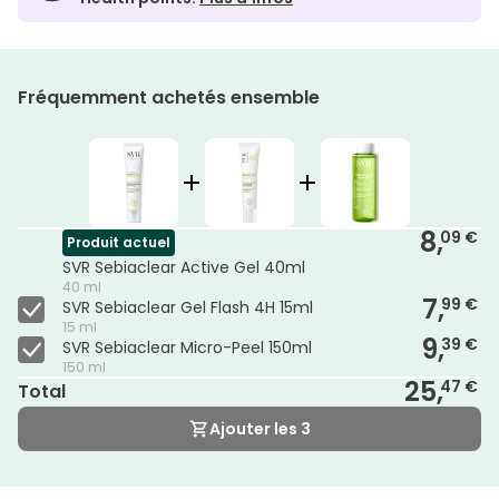
Fréquemment achetés ensemble
8,
09 €
Produit actuel
SVR Sebiaclear Active Gel 40ml
40 ml
7,
99 €
SVR Sebiaclear Gel Flash 4H 15ml
15 ml
9,
39 €
SVR Sebiaclear Micro-Peel 150ml
150 ml
25,
47 €
Total
Ajouter les 3