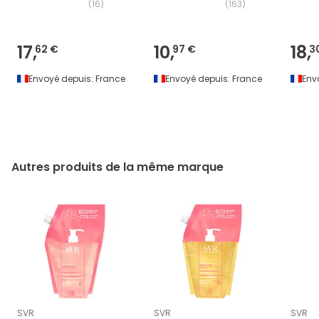
(
16
)
(
163
)
17,
10,
18,
62 €
97 €
3
Envoyé depuis:
France
Envoyé depuis:
France
Env
Autres produits de la même marque
SVR
SVR
SVR