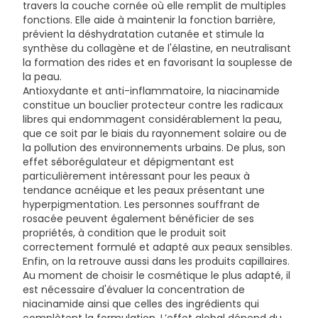
travers la couche cornée où elle remplit de multiples
ISOSTEARATE, TOCOPHEROL.
fonctions. Elle aide à maintenir la fonction barrière,
prévient la déshydratation cutanée et stimule la
synthèse du collagène et de l'élastine, en neutralisant
la formation des rides et en favorisant la souplesse de
la peau.
Antioxydante et anti-inflammatoire, la niacinamide
constitue un bouclier protecteur contre les radicaux
libres qui endommagent considérablement la peau,
que ce soit par le biais du rayonnement solaire ou de
la pollution des environnements urbains. De plus, son
effet séborégulateur et dépigmentant est
particulièrement intéressant pour les peaux à
tendance acnéique et les peaux présentant une
hyperpigmentation. Les personnes souffrant de
rosacée peuvent également bénéficier de ses
propriétés, à condition que le produit soit
correctement formulé et adapté aux peaux sensibles.
Enfin, on la retrouve aussi dans les produits capillaires.
Au moment de choisir le cosmétique le plus adapté, il
est nécessaire d'évaluer la concentration de
niacinamide ainsi que celles des ingrédients qui
complètent la formulation. L’effet global dépend du