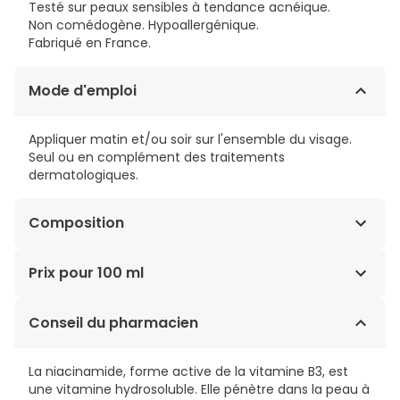
Testé sur peaux sensibles à tendance acnéique.
Non comédogène. Hypoallergénique.
Fabriqué en France.
Mode d'emploi
Appliquer matin et/ou soir sur l'ensemble du visage.
Seul ou en complément des traitements
dermatologiques.
Composition
AQUA/WATER/EAU, GLUCONOLACTONE, PROPANEDIOL,
Prix pour 100 ml
SILICA, DICAPRYLYL ETHER, NIACINAMIDE, SODIUM
HYDROXIDE, DICAPRYLYL CARBONATE, LAUROYL LYSINE,
18,57€ / 100 ml
Conseil du pharmacien
AMMONIUM ACRYLOYLDIMETHYLTAURATE/VP
COPOLYMER, HYDROXYETHYL ACRYLATE/SODIUM
ACRYLOYLDIMETHYL TAURATE COPOLYMER, CETEARYL
La niacinamide, forme active de la vitamine B3, est
ALCOHOL, SALICYLIC ACID, PARFUM (FRAGRANCE),
une vitamine hydrosoluble. Elle pénètre dans la peau à
CETEARETH-33, POLYSORBATE 60, SORBITAN