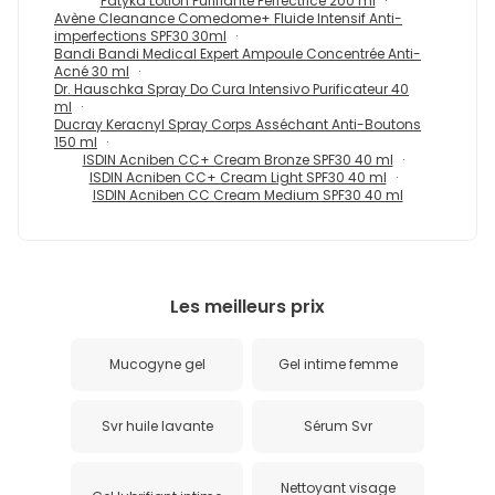
Patyka Lotion Purifiante Perfectrice 200 ml
Avène Cleanance Comedome+ Fluide Intensif Anti-
imperfections SPF30 30ml
Bandi Bandi Medical Expert Ampoule Concentrée Anti-
Acné 30 ml
Dr. Hauschka Spray Do Cura Intensivo Purificateur 40
ml
Ducray Keracnyl Spray Corps Asséchant Anti-Boutons
150 ml
ISDIN Acniben CC+ Cream Bronze SPF30 40 ml
ISDIN Acniben CC+ Cream Light SPF30 40 ml
ISDIN Acniben CC Cream Medium SPF30 40 ml
Les meilleurs prix
Mucogyne gel
Gel intime femme
Svr huile lavante
Sérum Svr
Nettoyant visage