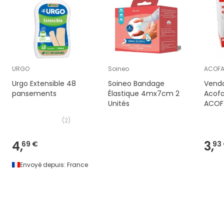
URGO
Soineo
ACOF
Urgo Extensible 48
Soineo Bandage
Venda
pansements
Élastique 4mx7cm 2
Acofa
Unités
ACOF
(
2
)
4,
3,
69 €
93
Envoyé depuis:
France