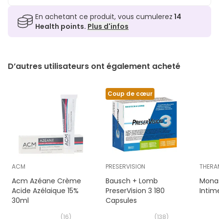
En achetant ce produit, vous cumulerez
14
Health points.
Plus d'infos
D’autres utilisateurs ont également acheté
Coup de cœur
ACM
PRESERVISION
THERA
Acm Azéane Crème
Bausch + Lomb
Monas
Acide Azélaique 15%
PreserVision 3 180
Intim
30ml
Capsules
(
16
)
(
138
)