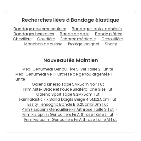
Recherches liées à Bandage élastique
Bandage neuromusculaire
Bandages auto-adhésifs
Bandages herniaires
Bande de gaze
Bande plâtrée
Chevillère
Coudière
Écharpe médicale
Genouillère
Manchon de cuisse
Protège-poignet
Shorty
Nouveautés
Maintien
Medi Genumedi Genouillère Silver Taille 2 1 unité
Medi Genumedi Vel III Orthèse de genou argentée 1
unité
Galeno Kinesio Tape 5Mx5cm Noir 1 ut
Prim Airtex Bracelet Pouce Bilatéral One Size 1 ut
Galeno Sport Tape 9,2Mx5cm 1 ut
Farmalastic Fix Band Doigts Beige 4.5Mx2.5cm 1 ut
Essity Tensogrip Bande B 6.25cmx10m 1 ut
Prim Fisioprim Genouillère Fir Arthrose Taille S 1 ut
Prim Fisioprim Genouillère Fir Arthrose Taille L 1 ut
Prim Fisioprim Genouillère Fir Arthrose Taille M 1 ut