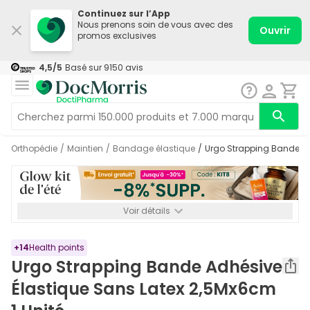
Continuez sur l’App
Nous prenons soin de vous avec des
Ouvrir
promos exclusives
4,5
/5
Basé sur
9150
avis
Orthopédie
/
Maintien
/
Bandage élastique
/
Urgo Strapping Bande A
Voir détails
*-8% SUPP., 72€ min d’achat. Valable jusqu’au 16/08. Non
cumulable.
+
14
Health points
Urgo Strapping Bande Adhésive
Élastique Sans Latex 2,5Mx6cm