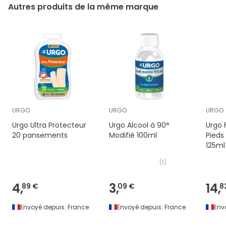
Autres produits de la même marque
URGO
URGO
URGO
Urgo Ultra Protecteur
Urgo Alcool à 90°
Urgo
20 pansements
Modifié 100ml
Pieds
125ml
(
1
)
4,
3,
14,
89 €
09 €
8
Envoyé depuis:
France
Envoyé depuis:
France
Env