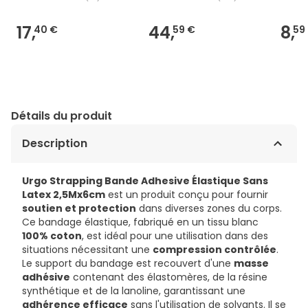
17,
44,
8,
40 €
59 €
59
Détails du produit
Description
Urgo Strapping Bande Adhesive Élastique Sans
Latex 2,5Mx6cm
est un produit conçu pour fournir
soutien et protection
dans diverses zones du corps.
Ce bandage élastique, fabriqué en un tissu blanc
100% coton
, est idéal pour une utilisation dans des
situations nécessitant une
compression contrôlée
.
Le support du bandage est recouvert d'une
masse
adhésive
contenant des élastomères, de la résine
synthétique et de la lanoline, garantissant une
adhérence efficace
sans l'utilisation de solvants. Il se