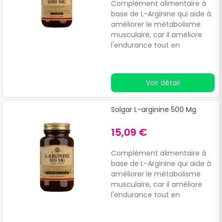
Complément alimentaire à
base de L-Arginine qui aide à
améliorer le métabolisme
musculaire, car il améliore
l'endurance tout en
augmentant la masse
musculaire de manière saine
et efficace.Améliore les
Voir détail
performances et la
récupération musculaire
après
Solgar L-arginine 500 Mg
l'entraînement.Convient aux
végétaliens.
15,09 €
Complément alimentaire à
base de L-Arginine qui aide à
améliorer le métabolisme
musculaire, car il améliore
l'endurance tout en
augmentant la masse
musculaire de manière saine