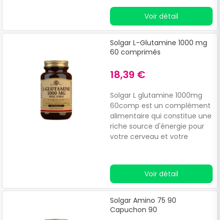
Voir détail
Solgar L-Glutamine 1000 mg
60 comprimés
18,39 €
Solgar L glutamine 1000mg
60comp est un complément
alimentaire qui constitue une
riche source d'énergie pour
votre cerveau et votre
corps.Vous obtiendrez une
meilleure réponse du
cerveau, plus d'énergie pour
Voir détail
vos performances physiques
et mentales, ainsi qu'un
sentiment de force et de
Solgar Amino 75 90
santé à tout moment.
Capuchon 90