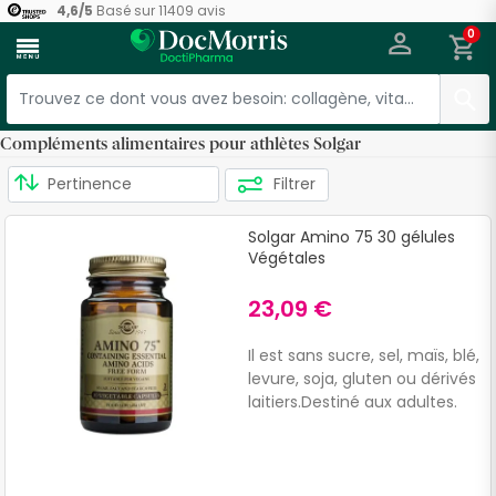
4,6
/
5
Basé sur
11409
avis
0
menu
Compléments alimentaires pour athlètes Solgar
Filtrer
Solgar Amino 75 30 gélules
Végétales
23,09 €
Il est sans sucre, sel, maïs, blé,
levure, soja, gluten ou dérivés
laitiers.Destiné aux adultes.