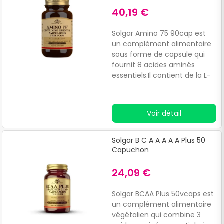
40,19 €
Solgar Amino 75 90cap est
un complément alimentaire
sous forme de capsule qui
fournit 8 acides aminés
essentiels.Il contient de la L-
lysine, L-leucine, L-
phénylalanine, L-valine, L-
méthionine, L-histidine, L-
Voir détail
isoleucine et L-thréonine.Les
acides aminés essentiels
sont ceux que le corps ne
Solgar B C A A A A A Plus 50
peut pas produire
Capuchon
naturellement et qui doivent
être obtenus par le biais de
24,09 €
l'alimentation et/ou d'une
supplémentation.Formule
Solgar BCAA Plus 50vcaps est
végétalienne.
un complément alimentaire
végétalien qui combine 3