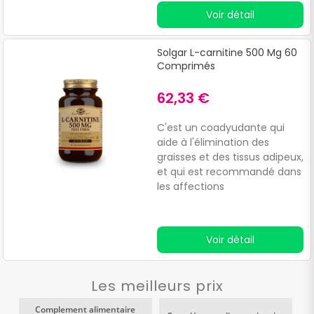
et efficace.Améliore les
Voir détail
performances et la
récupération musculaire
après
Solgar L-carnitine 500 Mg 60
l'entraînement.Convient aux
Comprimés
végétaliens.
62,33 €
C'est un coadyudante qui
aide à l'élimination des
graisses et des tissus adipeux,
et qui est recommandé dans
les affections
cardiovasculaires. Il convient
aux régimes végétariens et
végétaliens. Complément
Voir détail
alimentaire végétal.
Les meilleurs prix
Complement alimentaire