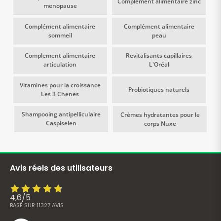
Complément alimentaire zinc
menopause
Complément alimentaire
Complément alimentaire
sommeil
peau
Complement alimentaire
Revitalisants capillaires
articulation
L'Oréal
Vitamines pour la croissance
Probiotiques naturels
Les 3 Chenes
Shampooing antipelliculaire
Crèmes hydratantes pour le
Caspiselen
corps Nuxe
Avis réels des utilisateurs
4,6
/
5
BASÉ SUR
11327
AVIS