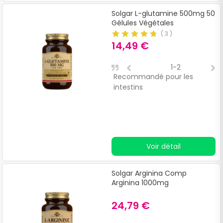
Solgar L-glutamine 500mg 50
Gélules Végétales
(
3
)
14,49 €
1-2
Recommandé pour les
U
intestins
l
s
Voir détail
Solgar Arginina Comp
Arginina 1000mg
24,79 €