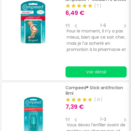
(
7
)
6,49 €
1-5
Pour le moment, il n'y a pas
L
mieux, bien que ce soit cher,
i
mais je l'ai acheté en
promotion à la pharmacie et
je le trouve excellent.
Voir détail
Compeed® Stick antifriction
8ml
(
21
)
7,39 €
1-3
Vous devez l'enfiler avant de
A