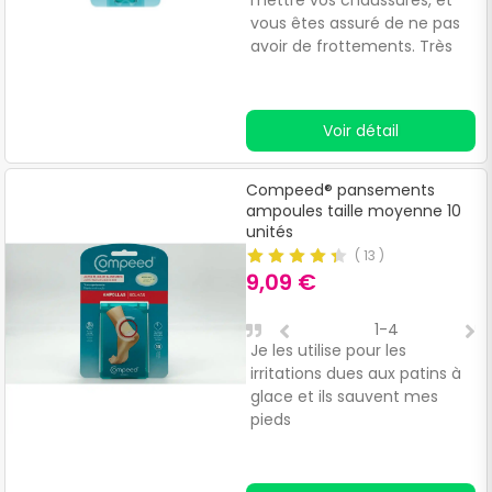
mettre vos chaussures, et
c
vous êtes assuré de ne pas
e
avoir de frottements. Très
bon produit et très
confortable à porter.
Voir détail
Compeed® pansements
ampoules taille moyenne 10
unités
(
13
)
9,09 €
1-4
Je les utilise pour les
Ç
irritations dues aux patins à
d
glace et ils sauvent mes
pieds