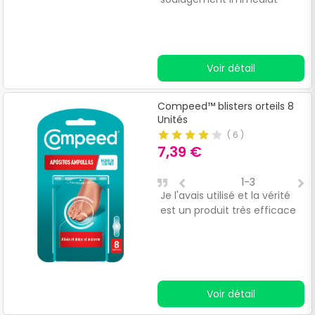
c
p
Voir détail
Compeed™ blisters orteils 8
Unités
(
6
)
7,39 €
1-3
Je l'avais utilisé et la vérité
C
est un produit très efficace
d
p
Voir détail