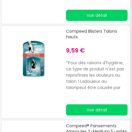
Voir détail
Compeed Blisters Talons
hauts
9,59 €
*Pour des raisons d'hygiène,
ce type de produit n'est pas
reprisfinies les douleurs au
talon ! Ladouleur au
talonpeut être causée par
des anomalies dans la
marche avec des chaussures
inconfortables.
Voir détail
Compeed® Pansements
Ampoules T-Medium 5 unités