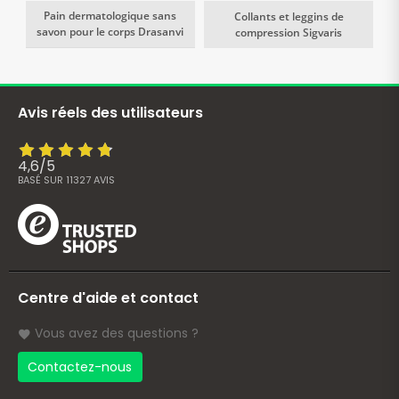
Pain dermatologique sans
Collants et leggins de
savon pour le corps Drasanvi
compression Sigvaris
Avis réels des utilisateurs
4,6
/
5
BASÉ SUR
11327
AVIS
Centre d'aide et contact
Vous avez des questions ?
Contactez-nous