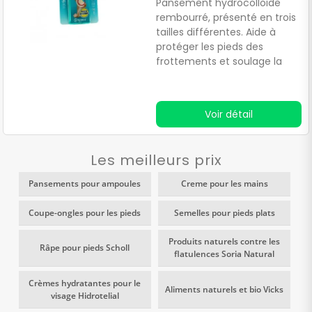
Pansement hydrocolloïde
rembourré, présenté en trois
tailles différentes. Aide à
protéger les pieds des
frottements et soulage la
douleur causée par la
formation d'ampoules. En
outre, il contribue à la
Voir détail
cicatrisation naturelle des
plaies.
Les meilleurs prix
Pansements pour ampoules
Creme pour les mains
Coupe-ongles pour les pieds
Semelles pour pieds plats
Produits naturels contre les
Râpe pour pieds Scholl
flatulences Soria Natural
Crèmes hydratantes pour le
Aliments naturels et bio Vicks
visage Hidrotelial