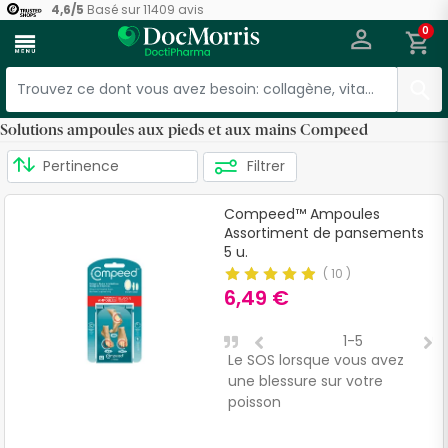
4,6
/
5
Basé sur
11409
avis
0
menu
Solutions ampoules aux pieds et aux mains Compeed
Filtrer
Compeed™ Ampoules
Assortiment de pansements
5 u.
(
10
)
6,49 €
1-5
Le SOS lorsque vous avez
P
une blessure sur votre
q
poisson
d
c
p