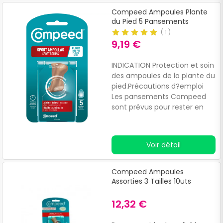
Compeed Ampoules Plante
du Pied 5 Pansements
(
1
)
9,19 €
INDICATION Protection et soin
des ampoules de la plante du
pied.Précautions d?emploi
Les pansements Compeed
sont prévus pour rester en
place jusqu'à cicatrisation
complète.
Voir détail
Compeed Ampoules
Assorties 3 Tailles 10uts
12,32 €