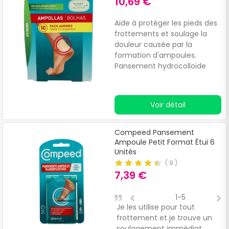
10,69 €
Aide à protéger les pieds des
frottements et soulage la
douleur causée par la
formation d'ampoules.
Pansement hydrocolloïde
rembourré, fabriqué avec
une épaisseur supérieure de
20% à celle de la version
Voir détail
classique.
Compeed Pansement
Ampoule Petit Format Étui 6
Unités
(
9
)
7,39 €
1-5
Je les utilise pour tout
P
frottement et je trouve un
q
soulagement immédiat
d