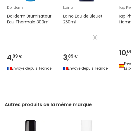
Doliderm
Laino
Iap P
Doliderm Brumisateur
Laino Eau de Bleuet
Iap P
Eau Thermale 300ml
250ml
Homm
(
6
)
10,
0
4,
3,
99 €
89 €
Env
Envoyé depuis:
France
Envoyé depuis:
France
Esp
Autres produits de la même marque