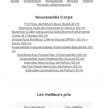
Huiles
Hydratation
Maquillage
Minceur
Poitrine
Produits raffermissants
Nouveautés
Corps
P.O.P Eau de Parfum Musc Boisé 30 ml
Granions Huile de massage à l’arnica 100 ml
Nuxe Hair & Skin Sensual Era Gold Brume Parfumante
Corps et Cheveux 100 ml
Uriage Pack Bariésun Crème Visage SPF50+ 50 ml +
Spray 200 ml
Puressentiel Indispensables Huile Experte Beauté Bio 100
ml
Sanoflore Eau Florale Fleur d'Oranger Bio 200 ml
Puressentiel Huile Végétale Bio Avocat 50 ml
Solinotes Mocha Eau de Parfum 50 ml
Hei Poa Power Heiva Eau de Parfum 50 ml
Solinotes Lavande Eau de Parfum 15 ml
Les meilleurs prix
Eau précieuse
Eau gélifiée