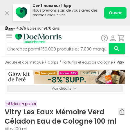
Continuez sur l’App
Nous prenons soin de vous avec des
Ouvrir
promos exclusives
4,5
/5
Basé sur
9176
avis
Beauté et cosmétique
/
Corps
/
Parfums et eaux de Cologne
/
Vitry 
Voir détails
*-8% SUPP., 72€ min d’achat. Valable jusqu’au 16/08. Non
cumulable.
+
86
Health points
Vitry Les Eaux Mémoire Verd
Céladon Eau de Cologne 100 ml
Vitry
·
100 ml