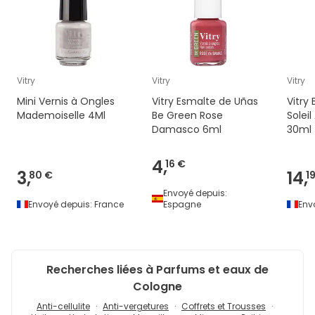
Vitry
Vitry
Vitry
Mini Vernis à Ongles
Vitry Esmalte de Uñas
Vitry
Mademoiselle 4Ml
Be Green Rose
Solei
Damasco 6ml
30ml
4,
16 €
3,
14,
80 €
1
Envoyé depuis:
Envoyé depuis:
France
Espagne
Env
Recherches liées à Parfums et eaux de
Cologne
Anti-cellulite
Anti-vergetures
Coffrets et Trousses