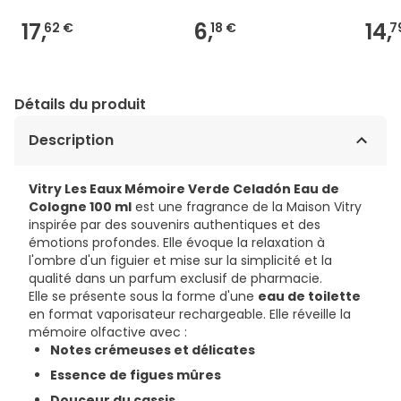
17,
6,
14,
62 €
18 €
7
Détails du produit
Description
Vitry Les Eaux Mémoire Verde Celadón Eau de
Cologne 100 ml
est une fragrance de la Maison Vitry
inspirée par des souvenirs authentiques et des
émotions profondes. Elle évoque la relaxation à
l'ombre d'un figuier et mise sur la simplicité et la
qualité dans un parfum exclusif de pharmacie.
Elle se présente sous la forme d'une
eau de toilette
en format vaporisateur rechargeable. Elle réveille la
mémoire olfactive avec :
Notes crémeuses et délicates
Essence de figues mûres
Douceur du cassis