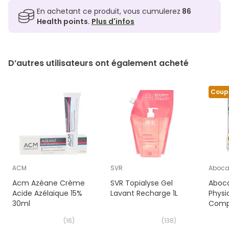
En achetant ce produit, vous cumulerez
86
Health points.
Plus d'infos
D’autres utilisateurs ont également acheté
Coup
ACM
SVR
Aboc
Acm Azéane Crème
SVR Topialyse Gel
Aboca
Acide Azélaique 15%
Lavant Recharge 1L
Physi
30ml
Comp
(
16
)
(
138
)