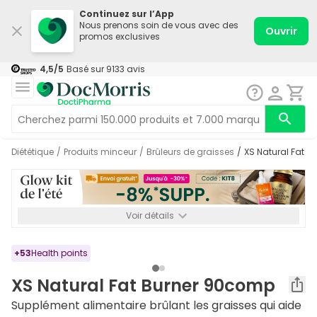
Continuez sur l’App
Nous prenons soin de vous avec des
Ouvrir
promos exclusives
4,5
/5
Basé sur
9133
avis
Diététique
/
Produits minceur
/
Brûleurs de graisses
/
XS Natural Fat 
Voir détails
*-8% SUPP., 72€ min d’achat. Valable jusqu’au 16/08. Non
cumulable.
+
53
Health points
XS Natural Fat Burner 90comp
Supplément alimentaire brûlant les graisses qui aide