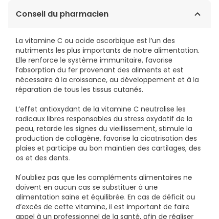
vitamine C (acide l-ascoco) ;Rbico), anti-
0,20€ / Comprimés
Conseil du pharmacien
agglomérants (stéarate de magnésium, dioxyde de
silicium), vitamine b1 (thiamine hcl) et picolinate de
chrome.
La vitamine C ou acide ascorbique est l’un des
nutriments les plus importants de notre alimentation.
Elle renforce le système immunitaire, favorise
l’absorption du fer provenant des aliments et est
nécessaire à la croissance, au développement et à la
réparation de tous les tissus cutanés.
L’effet antioxydant de la vitamine C neutralise les
radicaux libres responsables du stress oxydatif de la
peau, retarde les signes du vieillissement, stimule la
production de collagène, favorise la cicatrisation des
plaies et participe au bon maintien des cartilages, des
os et des dents.
N'oubliez pas que les compléments alimentaires ne
doivent en aucun cas se substituer à une
alimentation saine et équilibrée. En cas de déficit ou
d’excès de cette vitamine, il est important de faire
appel à un professionnel de la santé, afin de réaliser