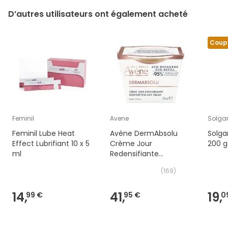
D’autres utilisateurs ont également acheté
Coup
Feminil
Avene
Solga
Feminil Lube Heat
Avène DermAbsolu
Solga
Effect Lubrifiant 10 x 5
Crème Jour
200 g
ml
Redensifiante
Recharge 50ml
(
169
)
14,
41,
19,
99 €
95 €
0