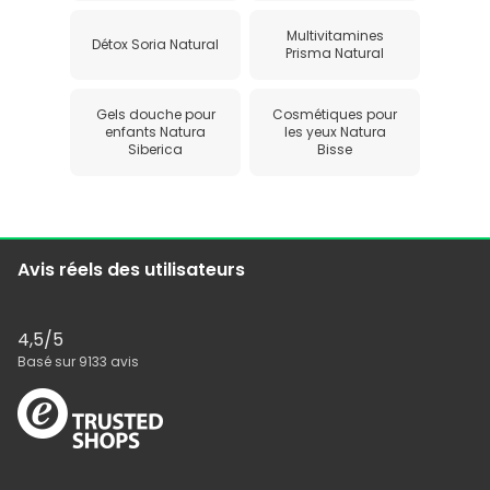
Multivitamines
Détox Soria Natural
Prisma Natural
Gels douche pour
Cosmétiques pour
enfants Natura
les yeux Natura
Siberica
Bisse
Avis réels des utilisateurs
4,5
/5
Basé sur
9133
avis