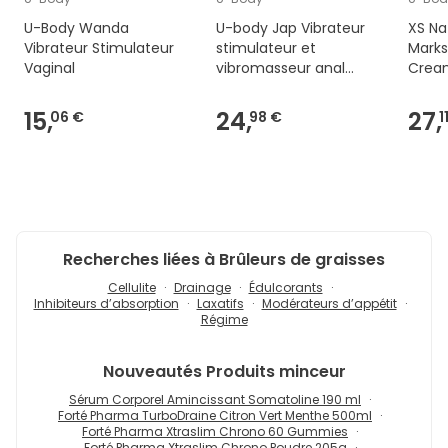
U-Body Wanda
U-body Jap Vibrateur
XS Na
Vibrateur Stimulateur
stimulateur et
Marks
Vaginal
vibromasseur anal
Crea
violet
15,
24,
27,
06 €
98 €
1
Recherches liées à Brûleurs de graisses
Cellulite
Drainage
Édulcorants
Inhibiteurs d’absorption
Laxatifs
Modérateurs d’appétit
Régime
Nouveautés
Produits minceur
Sérum Corporel Amincissant Somatoline 190 ml
Forté Pharma TurboDraine Citron Vert Menthe 500ml
Forté Pharma Xtraslim Chrono 60 Gummies
Forté Pharma Xtraslim Chrono Poudre 205g