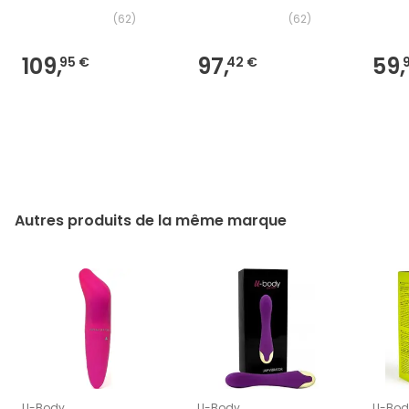
(
62
)
(
62
)
109,
97,
59,
95 €
42 €
Autres produits de la même marque
U-Body
U-Body
U-Bod