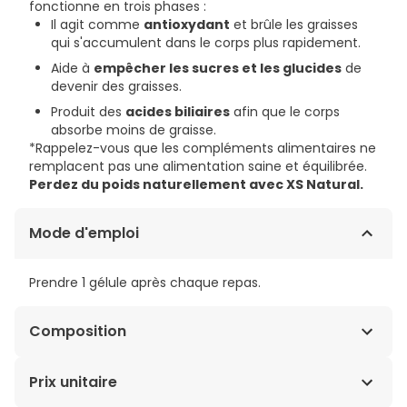
fonctionne en trois phases :
Il agit comme
antioxydant
et brûle les graisses
qui s'accumulent dans le corps plus rapidement.
Aide à
empêcher les sucres et les glucides
de
devenir des graisses.
Produit des
acides biliaires
afin que le corps
absorbe moins de graisse.
*Rappelez-vous que les compléments alimentaires ne
remplacent pas une alimentation saine et équilibrée.
Perdez du poids naturellement avec XS Natural.
Mode d'emploi
Prendre 1 gélule après chaque repas.
Composition
acide alpha lipoïque, oxyde de magnésium, bitartrate
Prix unitaire
de choline, tartrate de l-carnitine, gélatine (capsule),