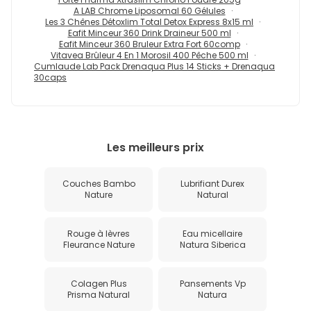
A LAB Chrome Liposomal 60 Gélules
Les 3 Chênes Détoxlim Total Detox Express 8x15 ml
Eafit Minceur 360 Drink Draineur 500 ml
Eafit Minceur 360 Bruleur Extra Fort 60comp
Vitavea Brûleur 4 En 1 Morosil 400 Pêche 500 ml
Cumlaude Lab Pack Drenaqua Plus 14 Sticks + Drenaqua
30caps
Les meilleurs prix
Couches Bambo
Lubrifiant Durex
Nature
Natural
Rouge à lèvres
Eau micellaire
Fleurance Nature
Natura Siberica
Colagen Plus
Pansements Vp
Prisma Natural
Natura