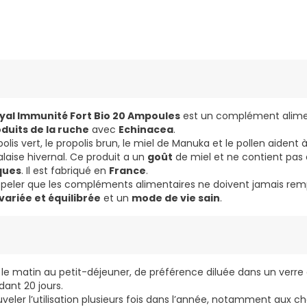
al Immunité Fort Bio 20 Ampoules
est un complément alime
oduits de la ruche
avec
Echinacea
.
polis vert, le propolis brun, le miel de Manuka et le pollen aident 
laise hivernal. Ce produit a un
goût
de miel et ne contient pas
ques
. Il est fabriqué en
France
.
appeler que les compléments alimentaires ne doivent jamais re
variée et équilibrée
et un
mode de vie sain
.
le matin au petit-déjeuner, de préférence diluée dans un verre 
dant 20 jours.
ouveler l’utilisation plusieurs fois dans l’année, notamment aux