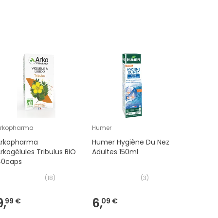
Arkopharma
Humer
Ymea
Arkopharma
Humer Hygiène Du Nez
Yméa Mé
rkogélules Tribulus BIO
Adultes 150ml
& Nuit 12
40caps
(
18
)
(
3
)
9,
6,
45,
99 €
09 €
88 