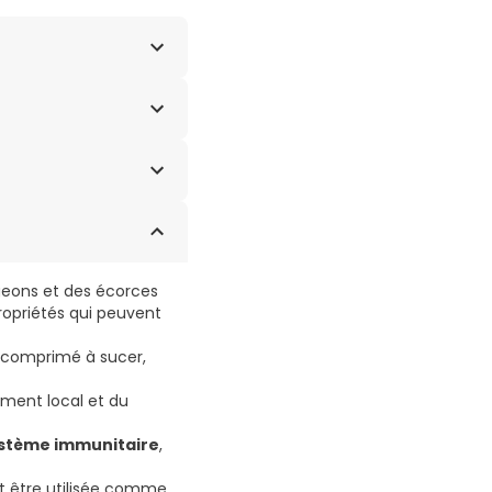
t : gomme d’acacia* -
 Extrait de propolis
ture UE/non UE.
rgeons et des écorces
propriétés qui peuvent
e comprimé à sucer,
ement local et du
ystème immunitaire
,
eut être utilisée comme