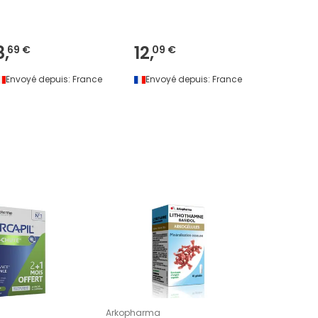
8,
12,
36,
69 €
09 €
86 
Envoyé depuis:
France
Envoyé depuis:
France
Envoyé 
Arkopharma