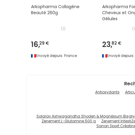
Arkopharma Collagène
Arkopharma For
Beauté 260g
Cheveux et Ong
Gélules
(
1
)
(
16,
23,
29 €
82 €
Envoyé depuis:
France
Envoyé depuis:
Rech
Antioxydants
Artic
Solaray Ashwagandha Shoden & Magnésium Bisglyci
Zenement L-Glutamine 500 g
Zenement IntestiZ
Sanon Sport Créatin