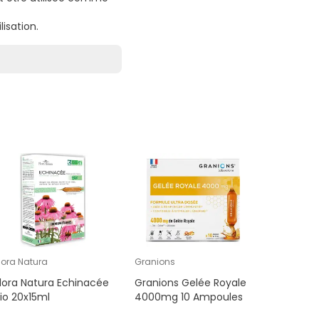
isation.
lora Natura
Granions
VIT'ALL+
lora Natura Echinacée
Granions Gelée Royale
Vit'All+ 
io 20x15ml
4000mg 10 Ampoules
60 Gélul