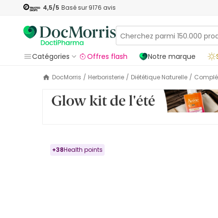
4,5
/5
Basé sur
9176
avis
Catégories
Offres flash
Notre marque
DocMorris
/
Herboristerie
/
Diététique Naturelle
/
Complé
+
38
Health points