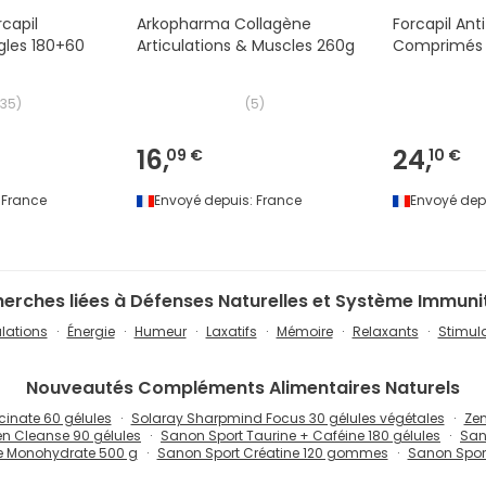
capil
Arkopharma Collagène
Forcapil An
les 180+60
Articulations & Muscles 260g
Comprimés
135
)
(
5
)
16,
24,
09 €
10 €
France
Envoyé depuis:
France
Envoyé dep
erches liées à Défenses Naturelles et Système Immuni
ulations
Énergie
Humeur
Laxatifs
Mémoire
Relaxants
Stimula
Nouveautés
Compléments Alimentaires Naturels
nate 60 gélules
Solaray Sharpmind Focus 30 gélules végétales
Zen
en Cleanse 90 gélules
Sanon Sport Taurine + Caféine 180 gélules
San
e Monohydrate 500 g
Sanon Sport Créatine 120 gommes
Sanon Sport