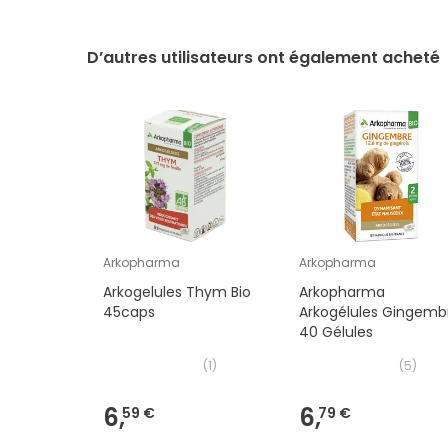
D’autres utilisateurs ont également acheté
Arkopharma
Arkopharma
Arkogelules Thym Bio
Arkopharma
45caps
Arkogélules Gingemb
40 Gélules
(
1
)
(
5
)
6,
6,
59 €
79 €