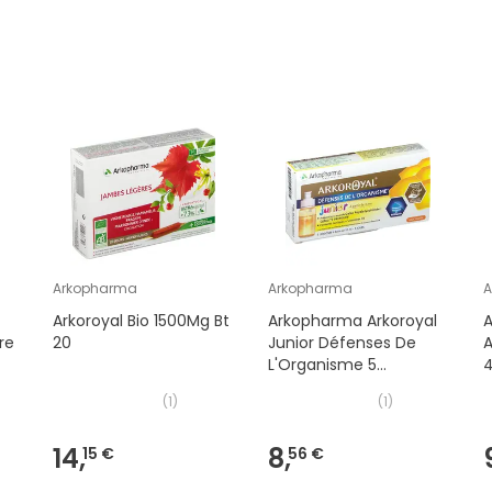
Arkopharma
Arkopharma
Arkoroyal Bio 1500Mg Bt
Arkopharma Arkoroyal
re
20
Junior Défenses De
A
L'Organisme 5
Unidoses
(
1
)
(
1
)
14,
8,
15 €
56 €