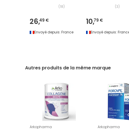
(
18
)
(
3
)
26,
10,
49 €
79 €
Envoyé depuis:
France
Envoyé depuis:
Franc
Autres produits de la même marque
Arkopharma
Arkopharma