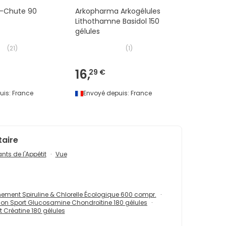
ti-Chute 90
Arkopharma Arkogélules
Lithothamne Basidol 150
gélules
(
21
)
(
1
)
16,
29 €
uis:
France
Envoyé depuis:
France
taire
nts de l'Appétit
Vue
ement Spiruline & Chlorelle Écologique 600 compr.
on Sport Glucosamine Chondroïtine 180 gélules
 Créatine 180 gélules