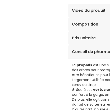
Vidéo du produit
Composition
Extrait de racine d’éc
Prix unitaire
Gelée royale*- Miel d
brune* - Extrait de pr
0,64€ / Ampoule
Conseil du pharma
* Ingrédient d’origine
La
propolis
est une su
des arbres pour protég
être bénéfiques pour l
Largement utilisée 
spray ou sirop.
Grâce à ses
vertus a
confort à la gorge, en
De plus, elle agit co
du fait de sa teneur e
D'autre part, pourvue 