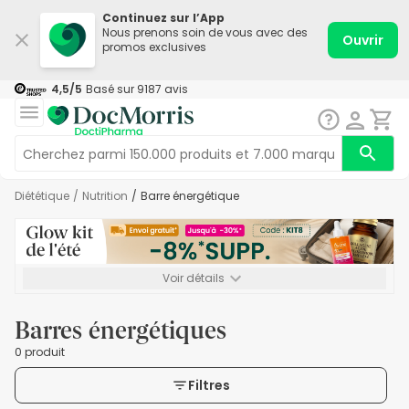
Continuez sur l’App
Nous prenons soin de vous avec des
Ouvrir
promos exclusives
4,5
/5
Basé sur
9187
avis
Diététique
/
Nutrition
/
Barre énergétique
Voir détails
*-8% SUPP., 72€ min d’achat. Valable jusqu’au 16/08. Non
cumulable.
Barres énergétiques
0 produit
Filtres