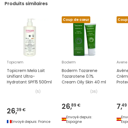
Produits similaires
Coup de cœur
Coup
Topicrem
Boderm
Avene
Topicrem Mela Lait
Boderm Tazarene
Avène
Unifiant Ultra-
Tazarotene 0.1%
Crème
Hydratant SPF15 500ml
Cream Oily Skin 40 ml
Prote
(
5
)
(
36
)
26,
7,
89 €
49
26,
39 €
Envoyé depuis:
Env
Envoyé depuis:
France
Espagne
Esp