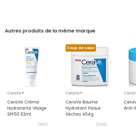
Autres produits de la même marque
Coup de cœur
CeraVe ®
CeraVe ®
CeraV
CeraVe Crème
CeraVe Baume
Cera
Hydratante Visage
Hydratant Peaux
Anti-
SPF50 52ml
Sèches 454g
(
3411
)
(
1246
)