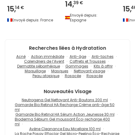
14,
39 €
15,
15,
14 €
4
Envoyé depuis:
Envoyé depuis:
France
Espagne
Env
Recherches liées à Hydratation
Acné
Action immédiate
Anti-âge
Anti-taches
Calendriers de l’Avent
Coffrets et Trousses
Dermatite séborrhéique
Gommages
Kits à offrir
Maquillage
Masques
Nettoyant visage
Peau atopique
Rosacée
Rosacée
Nouveautés
Visage
Neutrogena Gel Nettoyant Anti-Boutons 200 ml
Gamarde Bio Retinol HA Recharge Crème anti-âge 50
ml
Gamarde Bio Retinol HA Sérum Action Jeunesse 30 ml
Bioderma Sébium Gel moussant Éco-recharge 400
ml
Avène Cleanance Eau Micellaire 100 ml
La Roche Posay Effaclar Gel Micro-Peeling Éco-Recharge