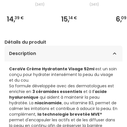
(
3411
)
(
3411
)
14,
15,
6,
39 €
14 €
09
Détails du produit
Description
CeraVe Crème Hydratante Visage 52ml
est un soin
conçu pour hydrater intensément la peau du visage
et du cou.
Sa formule développée avec des dermatologues est
enrichie en
3 céramides essentiels
et à
l'acide
hyaluronique
qui aident à maintenir la peau
hydratée. La
niacinamide
, ou vitamine B3, permet de
calmer les irritations et contribue à adoucir la peau. En
complément,
la technologie brevetée MVE®
permet d'encapsuler les actifs et de les diffuser dans
la peau en continu afin de préserver la barrière