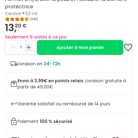
protectrice
CeraVe ®
·
52 ml
(
3411
)
13,
20 €
Seulement 6 unités à ce prix
Ajouter à mon panier
Livraison en
24-72h
Envoi à 3,99€ en points relais
.
Livraison gratuite à
partir de 49,00€
Garantie satisfait ou remboursé de 14 jours
Paiement
100 % sécurisé