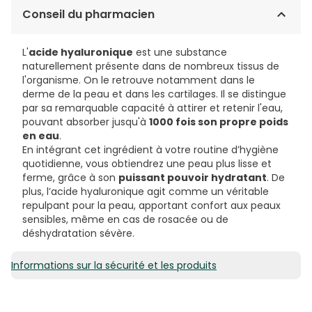
POTASSIUM PHOSPHATE, CERAMIDE NP, CERAMIDE AP,
21,44€ / 100 ml
Conseil du pharmacien
CERAMIDE EOP, CARBOMER, DIMETHICONE, CETEARETH-
20, BEHENTRIMONIUM METHOSULFATE, SODIUM LAUROYL
LACTYLATE, SODIUM HYALURONATE,
L'
acide hyaluronique
est une substance
CHOLESTEROL, PHENOXYETHANOL, DISODIUM EDTA,
naturellement présente dans de nombreux tissus de
DIPOTASSIUM PHOSPHATE, CAPRYLYL
l'organisme. On le retrouve notamment dans le
GLYCOL, PHYTOSPHINGOSINE, XANTHAN
derme de la peau et dans les cartilages. Il se distingue
GUM, POLYGLYCERYL-3
par sa remarquable capacité à attirer et retenir l'eau,
DIISOSTEARATE, ETHYLHEXYLGLYCERIN.
pouvant absorber jusqu'à
1000 fois son propre poids
en eau
.
En intégrant cet ingrédient à votre routine d’hygiène
quotidienne, vous obtiendrez une peau plus lisse et
ferme, grâce à son
puissant pouvoir hydratant
. De
plus, l’acide hyaluronique agit comme un véritable
repulpant pour la peau, apportant confort aux peaux
sensibles, même en cas de rosacée ou de
déshydratation sévère.
Informations sur la sécurité et les produits