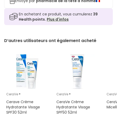
Envoyé par
pharmacie de la tête d'homme
En achetant ce produit, vous cumulerez
39
Health points.
Plus d'infos
D’autres utilisateurs ont également acheté
CeraVe ®
CeraVe ®
CeraV
Cerave Crème
CeraVe Crème
CeraV
Hydratante Visage
Hydratante Visage
Micel
SPF30 52ml
SPF50 52ml