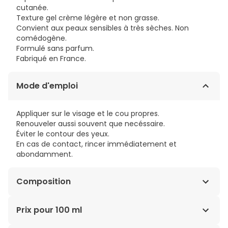
cutanée.
Texture gel crème légère et non grasse.
Convient aux peaux sensibles à très sèches. Non
comédogène.
Formulé sans parfum.
Fabriqué en France.
Mode d'emploi
Appliquer sur le visage et le cou propres.
Renouveler aussi souvent que necéssaire.
Éviter le contour des yeux.
En cas de contact, rincer immédiatement et
abondamment.
Composition
AQUA/WATER, GLYCERIN, CAPRYLIC/CAPRIC
Prix pour 100 ml
TRIGLYCERIDE, NIACINAMIDE, CETEARYL ALCOHOL,