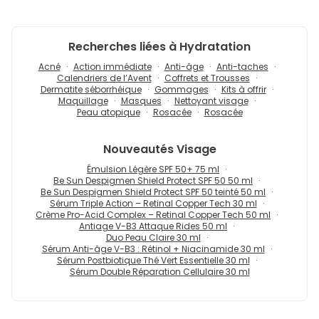
Recherches liées à Hydratation
Acné
Action immédiate
Anti-âge
Anti-taches
Calendriers de l’Avent
Coffrets et Trousses
Dermatite séborrhéique
Gommages
Kits à offrir
Maquillage
Masques
Nettoyant visage
Peau atopique
Rosacée
Rosacée
Nouveautés
Visage
Émulsion Légère SPF 50+ 75 ml
Be Sun Despigmen Shield Protect SPF 50 50 ml
Be Sun Despigmen Shield Protect SPF 50 teinté 50 ml
Sérum Triple Action – Retinal Copper Tech 30 ml
Crème Pro-Acid Complex – Retinal Copper Tech 50 ml
Antiage V-B3 Attaque Rides 50 ml
Duo Peau Claire 30 ml
Sérum Anti-âge V-B3 : Rétinol + Niacinamide 30 ml
Sérum Postbiotique Thé Vert Essentielle 30 ml
Sérum Double Réparation Cellulaire 30 ml