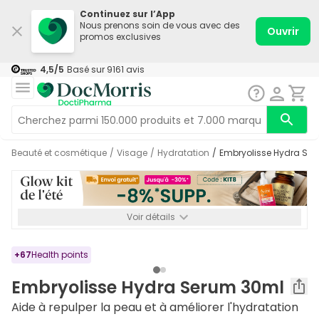
Continuez sur l’App
Nous prenons soin de vous avec des
Ouvrir
promos exclusives
4,5
/5
Basé sur
9161
avis
Beauté et cosmétique
/
Visage
/
Hydratation
/
Embryolisse Hydra Se
Voir détails
*-8% SUPP., 72€ min d’achat. Valable jusqu’au 16/08. Non
cumulable.
+
67
Health points
Embryolisse Hydra Serum 30ml
Aide à repulper la peau et à améliorer l'hydratation