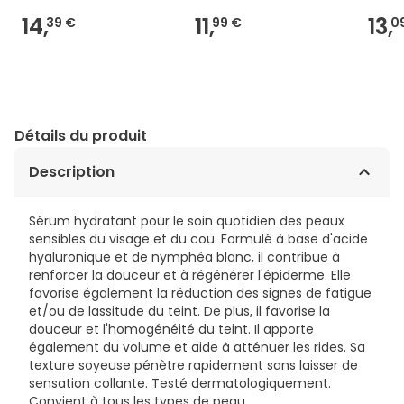
14,
11,
13,
39 €
99 €
0
Détails du produit
Description
Sérum hydratant pour le soin quotidien des peaux
sensibles du visage et du cou. Formulé à base d'acide
hyaluronique et de nymphéa blanc, il contribue à
renforcer la douceur et à régénérer l'épiderme. Elle
favorise également la réduction des signes de fatigue
et/ou de lassitude du teint. De plus, il favorise la
douceur et l'homogénéité du teint. Il apporte
également du volume et aide à atténuer les rides. Sa
texture soyeuse pénètre rapidement sans laisser de
sensation collante. Testé dermatologiquement.
Convient à tous les types de peau.