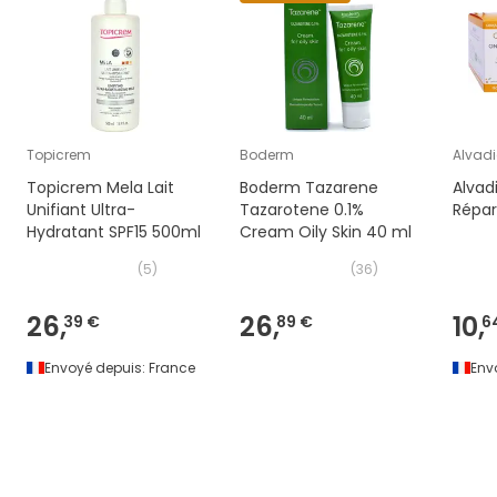
Topicrem
Boderm
Alvad
Topicrem Mela Lait
Boderm Tazarene
Alva
Unifiant Ultra-
Tazarotene 0.1%
Répar
Hydratant SPF15 500ml
Cream Oily Skin 40 ml
(
5
)
(
36
)
26,
26,
10,
39 €
89 €
6
Envoyé depuis:
France
Env