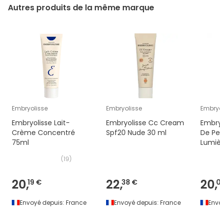
Autres produits de la même marque
Embryolisse
Embryolisse
Embryo
Embryolisse Lait-
Embryolisse Cc Cream
Embry
Crème Concentré
Spf20 Nude 30 ml
De Pe
75ml
Lumiè
(
19
)
20,
22,
20,
19 €
38 €
Envoyé depuis:
France
Envoyé depuis:
France
Env