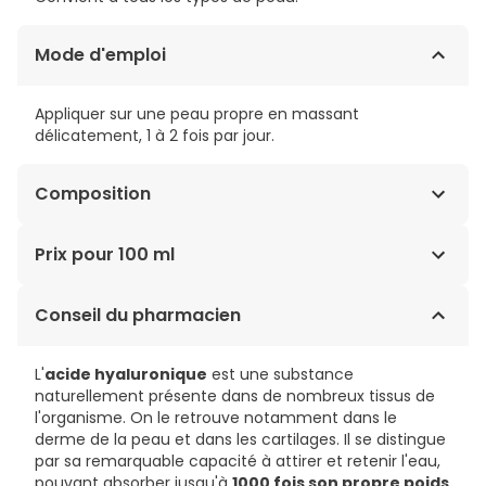
Mode d'emploi
Appliquer sur une peau propre en massant
délicatement, 1 à 2 fois par jour.
Composition
AQUA (WATER), GLYCERIN, PROPANEDIOL, BUTYLENE
Prix pour 100 ml
GLYCOL, HYDROGENATED STARCH, HYDROLYSATE,
SODIUM ACRYLATES, COPOLYMER, SODIUM
62,90€ / 100 ml
Conseil du pharmacien
HYALURONATE, NYMPHAEA ALBA FLOWER EXTRACT,
LECITHIN,BIOSACCHARIDE GUM-2, POTASSIUM SORBATE,
SODIUM, BENZOATE, SODIUM PHYTATE, CITRIC ACID,
L'
acide hyaluronique
est une substance
PARFUM (FRAGRANCE), LIMONENE.
naturellement présente dans de nombreux tissus de
l'organisme. On le retrouve notamment dans le
derme de la peau et dans les cartilages. Il se distingue
par sa remarquable capacité à attirer et retenir l'eau,
pouvant absorber jusqu'à
1000 fois son propre poids