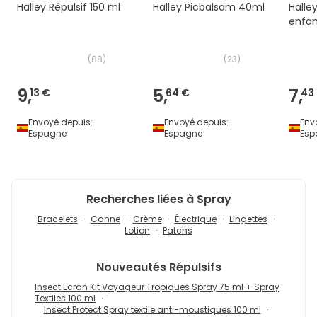
Halley Répulsif 150 ml
Halley Picbalsam 40ml
Halle
enfan
(
88
)
(
23
)
9,
5,
7,
13 €
64 €
43
Envoyé depuis:
Envoyé depuis:
Env
Espagne
Espagne
Esp
Recherches liées à Spray
Bracelets
Canne
Crème
Électrique
Lingettes
Lotion
Patchs
Nouveautés
Répulsifs
Insect Ecran Kit Voyageur Tropiques Spray 75 ml + Spray
Textiles 100 ml
Insect Protect Spray textile anti-moustiques 100 ml