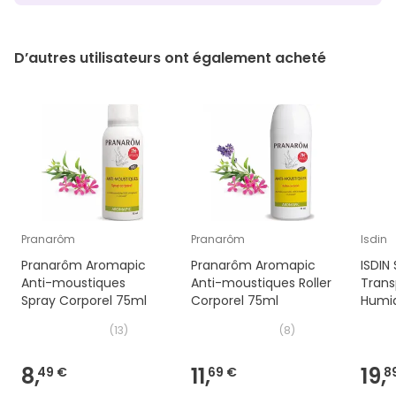
D’autres utilisateurs ont également acheté
Pranarôm
Pranarôm
Isdin
Pranarôm Aromapic
Pranarôm Aromapic
ISDIN 
Anti-moustiques
Anti-moustiques Roller
Trans
Spray Corporel 75ml
Corporel 75ml
Humid
(
13
)
(
8
)
8,
11,
19,
49 €
69 €
8