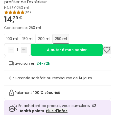
profiter de l'extérieur.
HALLEY
·
250 ml
(
88
)
14,
29 €
Contenance
:
250 ml
100 ml
150 ml
200 ml
250 ml
Ajouter à mon panier
Livraison en
24-72h
Garantie satisfait ou remboursé de 14 jours
Paiement
100 % sécurisé
En achetant ce produit, vous cumulerez
42
Health points.
Plus d'infos