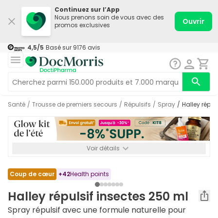
Continuez sur l’App
Nous prenons soin de vous avec des
Ouvrir
promos exclusives
4,5
/5
Basé sur
9176
avis
Santé
/
Trousse de premiers secours
/
Répulsifs
/
Spray
/
Halley répu
Voir détails
*-8% SUPP., 72€ min d’achat. Valable jusqu’au 16/08. Non
cumulable.
Coup de cœur
+
42
Health points
Halley répulsif insectes 250 ml
Spray répulsif avec une formule naturelle pour