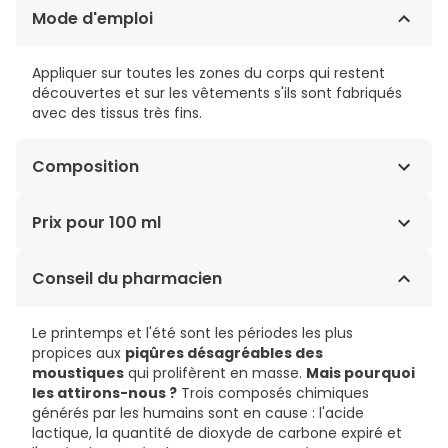
Mode d'emploi
Appliquer sur toutes les zones du corps qui restent
découvertes et sur les vêtements s'ils sont fabriqués
avec des tissus très fins.
Composition
EXTRAIT DE PYRÈTHRE, BUTOXYDE DE PIPÉRONYLE.
Prix pour 100 ml
5,72€ / 100 ml
Conseil du pharmacien
Le printemps et l'été sont les périodes les plus
propices aux
piqûres désagréables des
moustiques
qui prolifèrent en masse.
Mais pourquoi
les attirons-nous ?
Trois composés chimiques
générés par les humains sont en cause : l'acide
lactique, la quantité de dioxyde de carbone expiré et