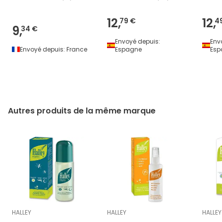
12,
12,
79 €
4
9,
34 €
Envoyé depuis:
Env
Envoyé depuis:
France
Espagne
Esp
Autres produits de la même marque
HALLEY
HALLEY
HALLEY