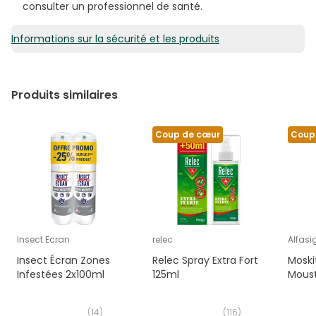
consulter un professionnel de santé.
Informations sur la sécurité et les produits
Produits similaires
Coup de cœur
Coup
Insect Ecran
relec
Alfas
Insect Écran Zones
Relec Spray Extra Fort
Moski
Infestées 2x100ml
125ml
Moust
(
14
)
(
116
)