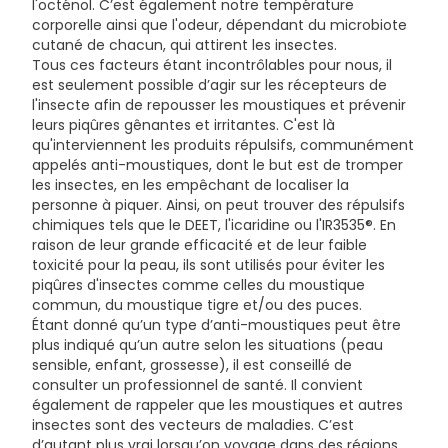
l'octénol. C’est également notre température
corporelle ainsi que l'odeur, dépendant du microbiote
cutané de chacun, qui attirent les insectes.
Tous ces facteurs étant incontrôlables pour nous, il
est seulement possible d’agir sur les récepteurs de
l'insecte afin de repousser les moustiques et prévenir
leurs piqûres gênantes et irritantes. C'est là
qu'interviennent les produits répulsifs, communément
appelés anti-moustiques, dont le but est de tromper
les insectes, en les empêchant de localiser la
personne à piquer. Ainsi, on peut trouver des répulsifs
chimiques tels que le DEET, l'icaridine ou l'IR3535®. En
raison de leur grande efficacité et de leur faible
toxicité pour la peau, ils sont utilisés pour éviter les
piqûres d'insectes comme celles du moustique
commun, du moustique tigre et/ou des puces.
Étant donné qu’un type d’anti-moustiques peut être
plus indiqué qu’un autre selon les situations (peau
sensible, enfant, grossesse), il est conseillé de
consulter un professionnel de santé. Il convient
également de rappeler que les moustiques et autres
insectes sont des vecteurs de maladies. C’est
d’autant plus vrai lorsqu’on voyage dans des régions