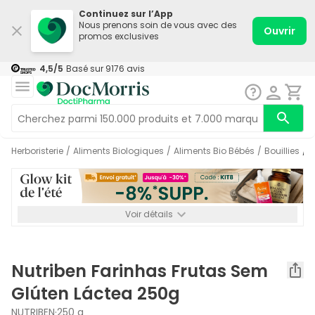
Continuez sur l’App
Nous prenons soin de vous avec des
Ouvrir
promos exclusives
4,5
/5
Basé sur
9176
avis
Herboristerie
/
Aliments Biologiques
/
Aliments Bio Bébés
/
Bouillies
/
Voir détails
*-8% SUPP., 72€ min d’achat. Valable jusqu’au 16/08. Non
cumulable.
Nutriben Farinhas Frutas Sem
Glúten Láctea 250g
NUTRIBEN
·
250 g