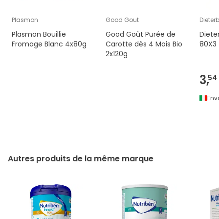
Plasmon
Good Gout
Dieter
Plasmon Bouillie
Good Goût Purée de
Diete
Fromage Blanc 4x80g
Carotte dès 4 Mois Bio
80X3
2x120g
3,
54
Env
Autres produits de la même marque