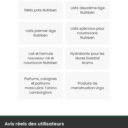
Laits deuxième âge
Petits pots Nutriben
Nutriben
Laits spéciaux pour
Laits premier âge
nourrissons
Nutriben
Nutriben
Lait et formule
Hydratants pour les
nouveau-né et
lèvres Esential
nourrisson Nutriben
Aroms
Parfums, colognes
et parfums
Produits de
masculins Tonino
menstruation Urgo
Lamborghini
Avis réels des utilisateurs