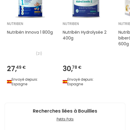
NUTRIBEN
NUTRIBEN
NUTRI
Nutribén Innova 1 800g
Nutribén Hydrolysée 2
Nutrib
400g
biber
600g
(
21
)
27,
30,
49 €
78 €
Envoyé depuis:
Envoyé depuis:
Espagne
Espagne
Recherches liées à Bouillies
Petits Pots