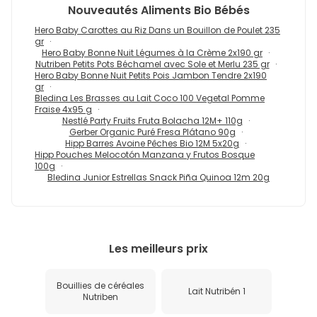
Nouveautés
Aliments Bio Bébés
Hero Baby Carottes au Riz Dans un Bouillon de Poulet 235
gr
Hero Baby Bonne Nuit Légumes à la Crème 2x190 gr
Nutriben Petits Pots Béchamel avec Sole et Merlu 235 gr
Hero Baby Bonne Nuit Petits Pois Jambon Tendre 2x190
gr
Bledina Les Brasses au Lait Coco 100 Vegetal Pomme
Fraise 4x95 g
Nestlé Party Fruits Fruta Bolacha 12M+ 110g
Gerber Organic Puré Fresa Plátano 90g
Hipp Barres Avoine Pêches Bio 12M 5x20g
Hipp Pouches Melocotón Manzana y Frutos Bosque
100g
Bledina Junior Estrellas Snack Piña Quinoa 12m 20g
Les meilleurs prix
Bouillies de céréales
Lait Nutribén 1
Nutriben