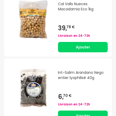
Cal Valls Nueces
Macadamia Eco 1kg
39,
78 €
Livraison en
24-72h
Ajouter
Int-Salim Arandano Nego
entier lyophilisé 40g
6,
70 €
Livraison en
24-72h
Ajouter