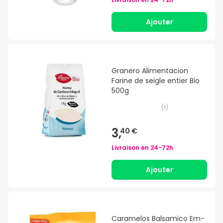
Ajouter
Granero Alimentacion
Farine de seigle entier Bio
500g
(
1
)
3,
40 €
Livraison en
24-72h
Ajouter
Caramelos Balsamico Em-