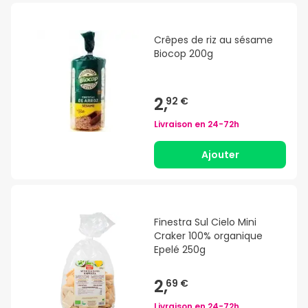
Crêpes de riz au sésame
Biocop 200g
2,
92 €
Livraison en
24-72h
Ajouter
Finestra Sul Cielo Mini
Craker 100% organique
Epelé 250g
2,
69 €
Livraison en
24-72h