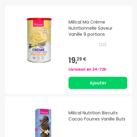
Milical Ma Crème
Nutritionnelle Saveur
Vanille 9 portions
(
23
)
19,
29 €
Livraison en
24-72h
Ajouter
Milical Nutrition Biscuits
Cacao Fourres Vanille 8uts