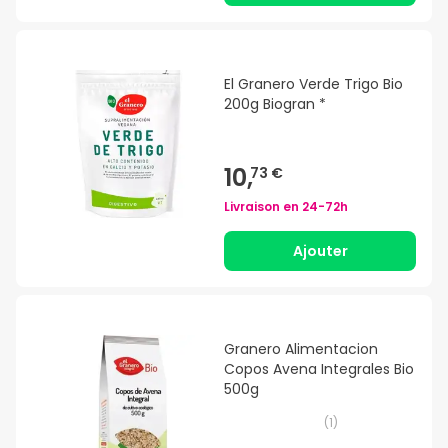
El Granero Verde Trigo Bio
200g Biogran *
10,
73 €
Livraison en
24-72h
Ajouter
Granero Alimentacion
Copos Avena Integrales Bio
500g
(
1
)