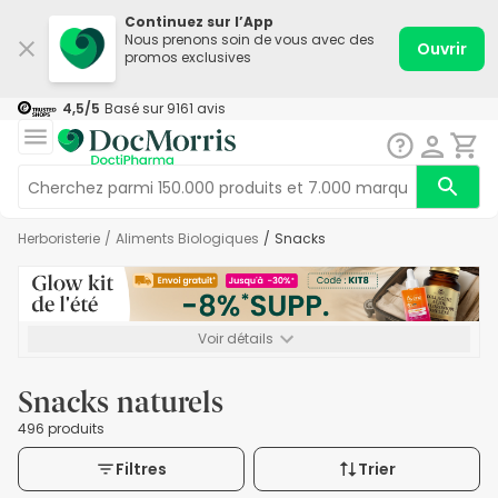
Continuez sur l’App
Nous prenons soin de vous avec des
Ouvrir
promos exclusives
4,5
/5
Basé sur
9161
avis
Herboristerie
/
Aliments Biologiques
/
Snacks
Voir détails
*-8% SUPP., 72€ min d’achat. Valable jusqu’au 16/08. Non
cumulable.
Snacks naturels
496 produits
Filtres
Trier