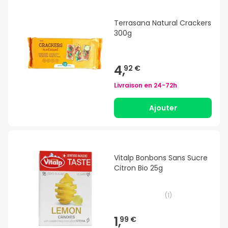
Terrasana Natural Crackers
300g
4,
92 €
Livraison en
24-72h
Ajouter
Vitalp Bonbons Sans Sucre
Citron Bio 25g
(
1
)
1,
99 €