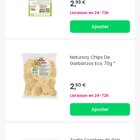
2,
99 €
Livraison en
24-72h
Ajouter
Natursoy Chips De
Garbanzos Eco 70g *
2,
60 €
Livraison en
24-72h
Ajouter
Zealia Crackers de Pois