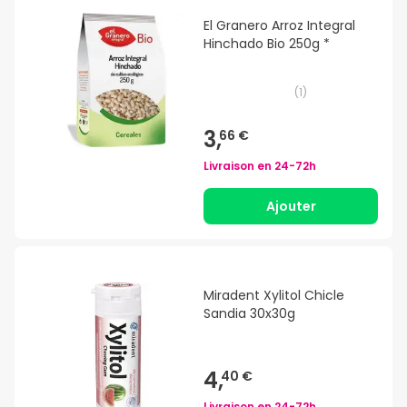
El Granero Arroz Integral
Hinchado Bio 250g *
(
1
)
3,
66 €
Livraison en
24-72h
Ajouter
Miradent Xylitol Chicle
Sandia 30x30g
4,
40 €
Livraison en
24-72h