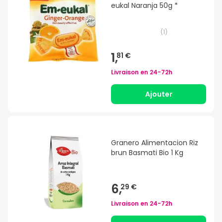
eukal Naranja 50g *
(
1
)
1,
81 €
Livraison en
24-72h
Ajouter
Granero Alimentacion Riz
brun Basmati Bio 1 Kg
6,
29 €
Livraison en
24-72h