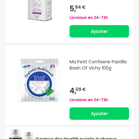
5,
84 €
Livraison en
24-72h
Ajouter
Ma Petit Confiserie Pastilla
Basin Of Vichy 100g
4,
09 €
Livraison en
24-72h
Ajouter
Gagnez des Health points à chaque