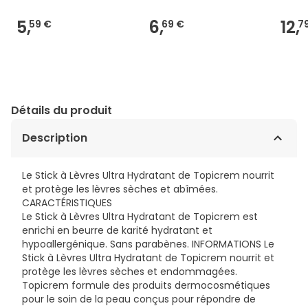
5,
6,
12,
59 €
69 €
7
Détails du produit
Description
Le Stick à Lèvres Ultra Hydratant de Topicrem nourrit
et protège les lèvres sèches et abîmées.
CARACTÉRISTIQUES
Le Stick à Lèvres Ultra Hydratant de Topicrem est
enrichi en beurre de karité hydratant et
hypoallergénique. Sans parabènes. INFORMATIONS Le
Stick à Lèvres Ultra Hydratant de Topicrem nourrit et
protège les lèvres sèches et endommagées.
Topicrem formule des produits dermocosmétiques
pour le soin de la peau conçus pour répondre de