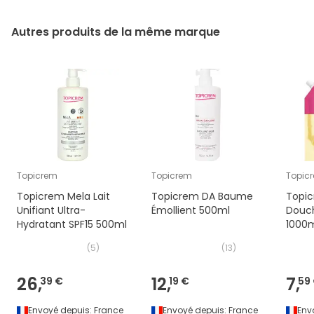
Autres produits de la même marque
Topicrem
Topicrem
Topic
Topicrem Mela Lait
Topicrem DA Baume
Topic
Unifiant Ultra-
Émollient 500ml
Douc
Hydratant SPF15 500ml
1000
(
5
)
(
13
)
26,
12,
7,
39 €
19 €
59
Envoyé depuis:
France
Envoyé depuis:
France
Env