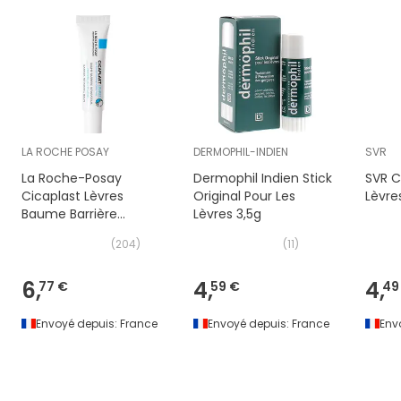
LA ROCHE POSAY
DERMOPHIL-INDIEN
SVR
La Roche-Posay
Dermophil Indien Stick
SVR C
Cicaplast Lèvres
Original Pour Les
Lèvre
Baume Barrière
Lèvres 3,5g
Réparateur 7,5ml
(
204
)
(
11
)
6,
4,
4,
77 €
59 €
49
Envoyé depuis:
France
Envoyé depuis:
France
Env