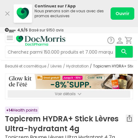
Continuez sur l’App
Nous prenons soin de vous avec des
Ouvrir
promos exclusives
4,5
/5
Basé sur
9150
avis
Beauté et cosmétique
/
Lèvres
/
Hydratation
/
Topicrem HYDRA+ Stick 
Voir détails
*-8% SUPP., 72€ min d’achat. Valable jusqu’au 16/08. Non
cumulable.
+
14
Health points
Topicrem HYDRA+ Stick Lèvres
Ultra-hydratant 4g
Topicrem Baume Lèvres Ultra Hydratant 4,7g