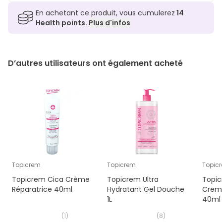
En achetant ce produit, vous cumulerez
14
Health points.
Plus d'infos
D’autres utilisateurs ont également acheté
Topicrem
Topicrem
Topic
Topicrem Cica Crème
Topicrem Ultra
Topi
Réparatrice 40ml
Hydratant Gel Douche
Crema
1L
40ml
(
1
)
(
8
)