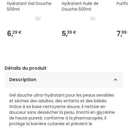
Hydratant Gel Douche
Hydratant Huile de
Purif
500ml
Douche 500ml
(
8
)
(
3
)
6,
5,
7,
29 €
39 €
99
Détails du produit
Description
Gel douche ultra-hydratant pour les peaux sensibles
et sèches des adultes, des enfants et des bébés.
Grâce à sa base nettoyante douce, il nettoie en
douceur sans dessécher la peau. Enrichi en glycérine
de haute pureté, conforme à la pharmacopée, il
protège la barrière cutanée et prévient le