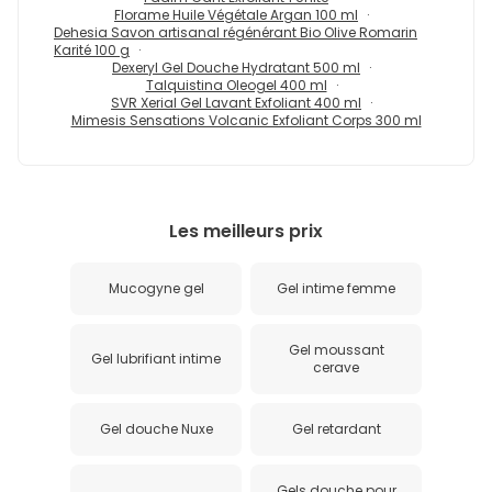
Florame Huile Végétale Argan 100 ml
Dehesia Savon artisanal régénérant Bio Olive Romarin
Karité 100 g
Dexeryl Gel Douche Hydratant 500 ml
Talquistina Oleogel 400 ml
SVR Xerial Gel Lavant Exfoliant 400 ml
Mimesis Sensations Volcanic Exfoliant Corps 300 ml
Les meilleurs prix
Mucogyne gel
Gel intime femme
Gel moussant
Gel lubrifiant intime
cerave
Gel douche Nuxe
Gel retardant
Gels douche pour