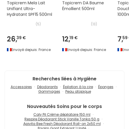
Topicrem Mela Lait
Topicrem DA Baume
Topic
Unifiant Ultra-
Émollient 500ml
Douc
Hydratant SPF15 500ml
1000
(
5
)
(
13
)
26,
12,
7,
39 €
19 €
59
Envoyé depuis:
France
Envoyé depuis:
France
Env
Recherches liées à Hygiène
Accessoires
Déodorants
Épilation à la cire
Éponges
Gommages
Peau atopique
Nouveautés
Soins pour le corps
Caly Pil Crème dépilatoire 150 ml
Respire Déodorant Stick Vanille Tonka 50 g
Apivita Bee Fresh Déodorant Roll-on 2x50 ml
Paalm Gant Exfoliant 1 Unité