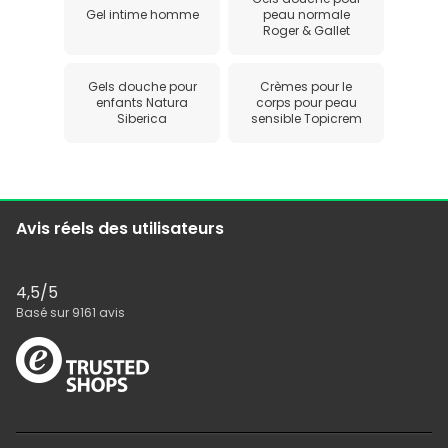
Gel intime homme
peau normale
Roger & Gallet
Gels douche pour
Crèmes pour le
enfants Natura
corps pour peau
Siberica
sensible Topicrem
Avis réels des utilisateurs
4,5
/5
Basé sur
9161
avis