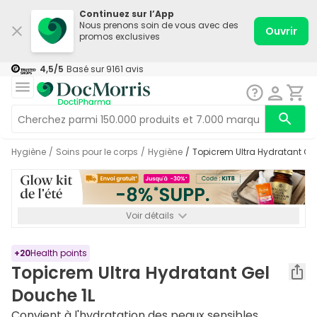
Continuez sur l’App
Nous prenons soin de vous avec des
Ouvrir
promos exclusives
4,5
/5
Basé sur
9161
avis
Hygiène
/
Soins pour le corps
/
Hygiène
/
Topicrem Ultra Hydratant Ge
Voir détails
*-8% SUPP., 72€ min d’achat. Valable jusqu’au 16/08. Non
cumulable.
+
20
Health points
Topicrem Ultra Hydratant Gel
Douche 1L
Convient à l'hydratation des peaux sensibles