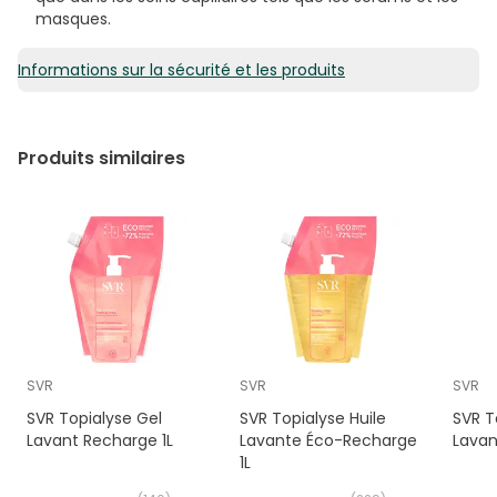
masques.
Informations sur la sécurité et les produits
Produits similaires
SVR
SVR
SVR
SVR Topialyse Gel
SVR Topialyse Huile
SVR T
Lavant Recharge 1L
Lavante Éco-Recharge
Lavan
1L