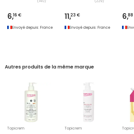
(
140
)
(
229
)
6,
11,
6,
16 €
23 €
88
Envoyé depuis:
France
Envoyé depuis:
France
Env
Autres produits de la même marque
Topicrem
Topicrem
Topic