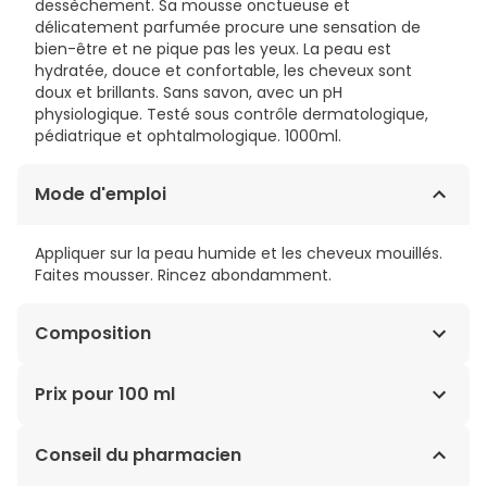
dessèchement. Sa mousse onctueuse et
délicatement parfumée procure une sensation de
bien-être et ne pique pas les yeux. La peau est
hydratée, douce et confortable, les cheveux sont
doux et brillants. Sans savon, avec un pH
physiologique. Testé sous contrôle dermatologique,
pédiatrique et ophtalmologique. 1000ml.
Mode d'emploi
Appliquer sur la peau humide et les cheveux mouillés.
Faites mousser. Rincez abondamment.
Composition
AQUA (EAU), GLYCÉRINE, SODIUM LAURETH SULFATE,
Prix pour 100 ml
SODIUM COCOAMPHOACETATE, PEG-200
HYDROGENATED GLYCERYL PALMATE, PEG-7 GLYCERYL
0,59€ / 100 ml
Conseil du pharmacien
COCOATE, SODIUM CHLORIDE, ACIDE CITRIQUE, SODIUM
BENZOATE, SODIUM SULFATE, PARFUM (FRAGRANCE).