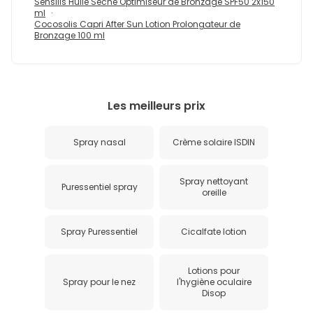
Sensilis Huile Sèche Optimiseur de Bronzage SPF50 2x150
ml
Cocosolis Capri After Sun Lotion Prolongateur de
Bronzage 100 ml
Les meilleurs prix
Spray nasal
Crème solaire ISDIN
Spray nettoyant
Puressentiel spray
oreille
Spray Puressentiel
Cicalfate lotion
Lotions pour
Spray pour le nez
l'hygiène oculaire
Disop