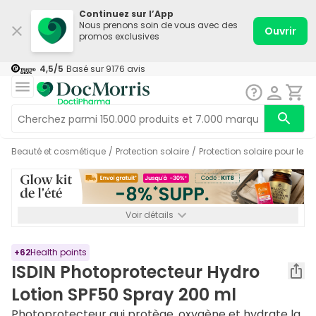
Continuez sur l’App
Nous prenons soin de vous avec des
Ouvrir
promos exclusives
4,5
/5
Basé sur
9176
avis
Beauté et cosmétique
/
Protection solaire
/
Protection solaire pour le c
Voir détails
*-8% SUPP., 72€ min d’achat. Valable jusqu’au 16/08. Non
cumulable.
+
62
Health points
ISDIN Photoprotecteur Hydro
Lotion SPF50 Spray 200 ml
Photoprotecteur qui protège, oxygène et hydrate la