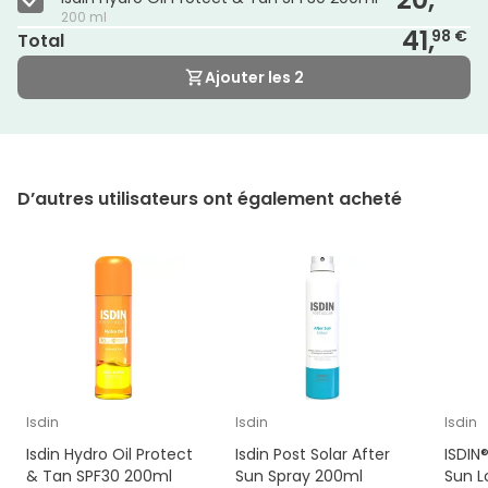
200 ml
41,
98 €
Total
Ajouter les 2
D’autres utilisateurs ont également acheté
Isdin
Isdin
Isdin
Isdin Hydro Oil Protect
Isdin Post Solar After
ISDIN
& Tan SPF30 200ml
Sun Spray 200ml
Sun L