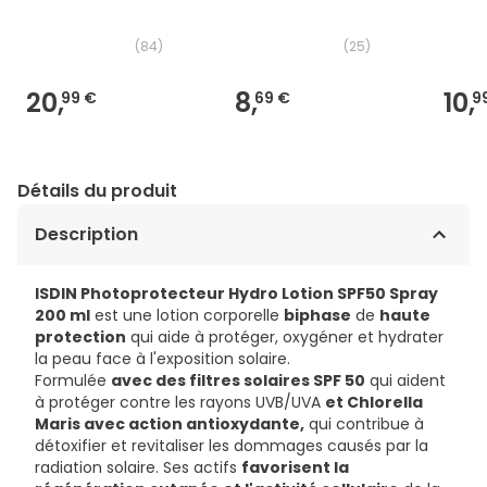
(
84
)
(
25
)
20,
8,
10,
99 €
69 €
9
Détails du produit
Description
ISDIN Photoprotecteur Hydro Lotion SPF50 Spray
200 ml
est une lotion corporelle
biphase
de
haute
protection
qui aide à protéger, oxygéner et hydrater
la peau face à l'exposition solaire.
Formulée
avec des filtres solaires SPF 50
qui aident
à protéger contre les rayons UVB/UVA
et Chlorella
Maris avec action antioxydante,
qui contribue à
détoxifier et revitaliser les dommages causés par la
radiation solaire. Ses actifs
favorisent la