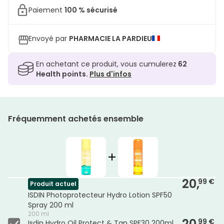
Paiement
100 % sécurisé
Envoyé par
PHARMACIE LA PARDIEU
En achetant ce produit, vous cumulerez
62
Health points.
Plus d'infos
Fréquemment achetés ensemble
20,
99 €
Produit actuel
ISDIN Photoprotecteur Hydro Lotion SPF50
Spray 200 ml
200 ml
20,
99 €
Isdin Hydro Oil Protect & Tan SPF30 200ml