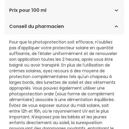
AQUA (WATER), DIBUTYL ADIPATE, ISOHEXADECANE,
Prix pour 100 ml
UNDECANE, OCTOCRYLENE, PROPANEDIOL, TRIDECANE,
DICAPRYLYL CARBONATE, BUTYL
10,49€ / 100 ml
Conseil du pharmacien
METHOXYDIBENZOYLMETHANE, ETHYLHEXYL SALICYLATE,
4-METHYLBENZYLIDENE CAMPHOR, GLYCERIN,
PHENYLBENZIMIDAZOLE SULFONIC ACID, TROMETHAMINE,
Pour que la photoprotection soit efficace, n'oubliez
SODIUM CHLORIDE, PHENYLPROPANOL, PARFUM
pas d'appliquer votre protecteur solaire en quantité
(FRAGRANCE), CAPRYLYL GLYCOL, TOCOPHERYL
suffisante, de l'étaler uniformément et de renouveler
ACETATE, DISODIUM EDTA, MAGNESIUM ASPARTATE, ZINC
son application toutes les 2 heures, après vous être
GLUCONATE, PHENOXYETHANOL, COPPER GLUCONATE,
baigné ou avoir transpiré. En plus de l’utilisation de
TOCOPHEROL, LINALOOL, ALPHA-ISOMETHYL IONONE, CI
crèmes solaires, ayez recours à des moyens de
42090 (BLUE 1), GREEN 6 (CI 61565), VIOLET 2 (CI 60725).
protection complémentaires tels qu'un chapeau à
larges bords, des lunettes de soleil et des vêtements
appropriés. Vous pouvez également utiliser une
photoprotection orale (sous forme de complément
alimentaire) associée à une alimentation équilibrée.
Évitez de vous exposer autour du midi solaire, soit
entre 12h et 16h, où le rayonnement UV est le plus
important. N'exposez pas les bébés et les jeunes
enfants directement au soleil, la surexposition
provoquant des dommages oxydatifs, entraînant le