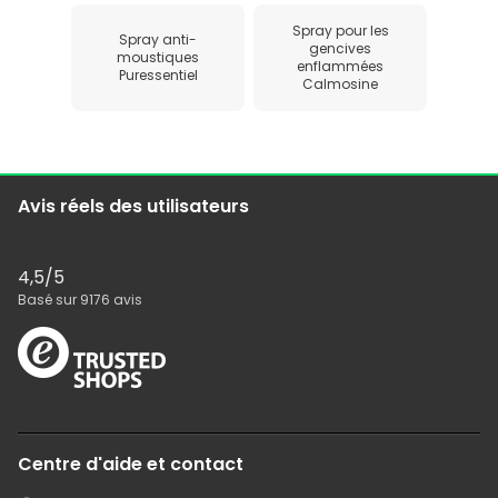
Spray pour les
Spray anti-
gencives
moustiques
enflammées
Puressentiel
Calmosine
Avis réels des utilisateurs
4,5
/5
Basé sur
9176
avis
Centre d'aide et contact