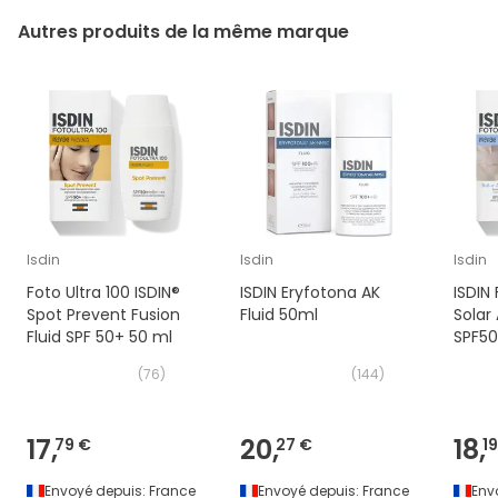
Autres produits de la même marque
Isdin
Isdin
Isdin
Foto Ultra 100 ISDIN®
ISDIN Eryfotona AK
ISDIN 
Spot Prevent Fusion
Fluid 50ml
Solar 
Fluid SPF 50+ 50 ml
SPF50
(
76
)
(
144
)
17,
20,
18,
79 €
27 €
1
Envoyé depuis:
France
Envoyé depuis:
France
Env