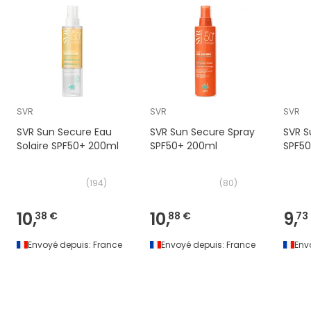
SVR
SVR
SVR
SVR Sun Secure Eau
SVR Sun Secure Spray
SVR S
Solaire SPF50+ 200ml
SPF50+ 200ml
SPF50
(
194
)
(
80
)
10,
10,
9,
38 €
88 €
73
Envoyé depuis:
France
Envoyé depuis:
France
Env