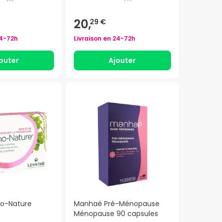
20,
29 €
4-72h
Livraison en
24-72h
outer
Ajouter
o-Nature
Manhaé Pré-Ménopause
Ménopause 90 capsules