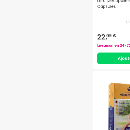
Léro Ménopolle
Capsules
(
3
22,
09 €
Livraison en
24-7
Ajout