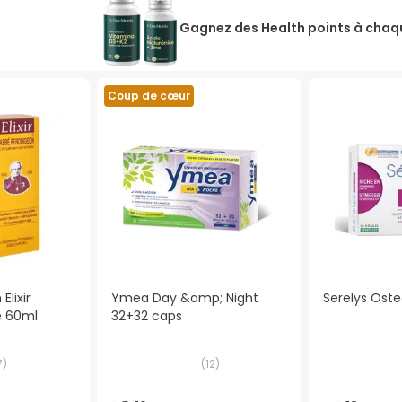
Gagnez des Health points à chaqu
Coup de cœur
Elixir
Ymea Day &amp; Night
Serelys Oste
e 60ml
32+32 caps
7
)
(
12
)