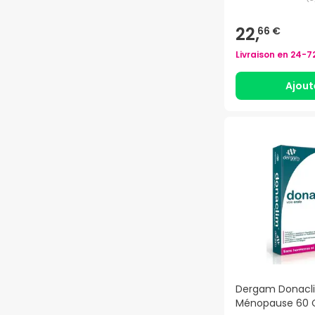
22,
66 €
Livraison en
24-7
Ajout
Dergam Donacl
Ménopause 60 