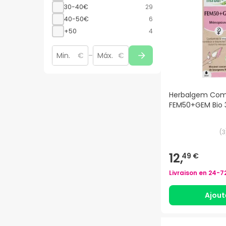
30-40€
29
40-50€
6
+50
4
€
–
€
Herbalgem Com
FEM50+GEM Bio 
(
3
12,
49 €
Livraison en
24-7
Ajout