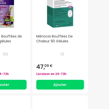
 Bouffées de
Ménocia Bouffées De
gélules
Chaleur 90 Gélules
(
12
)
(
1
)
47,
09 €
4-72h
Livraison en
24-72h
outer
Ajouter