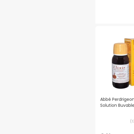
Abbé Perdrigeon 
Solution Buvabl
(
1