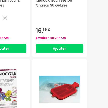
linum Jour &
Ménocia Bouffées De
les
Chaleur 30 Gélules
(
6
)
16,
59 €
4-72h
Livraison en
24-72h
outer
Ajouter