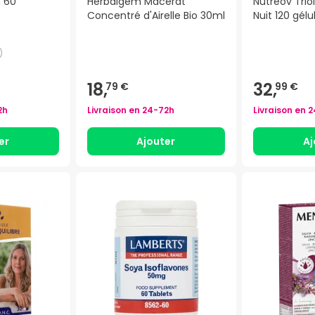
n 60
Herbalgem Macérat
Nutreov Trio
Concentré d'Airelle Bio 30ml
Nuit 120 gélu
)
18,
32,
79 €
99 €
2h
Livraison en
24-72h
Livraison en
2
er
Ajouter
Aj