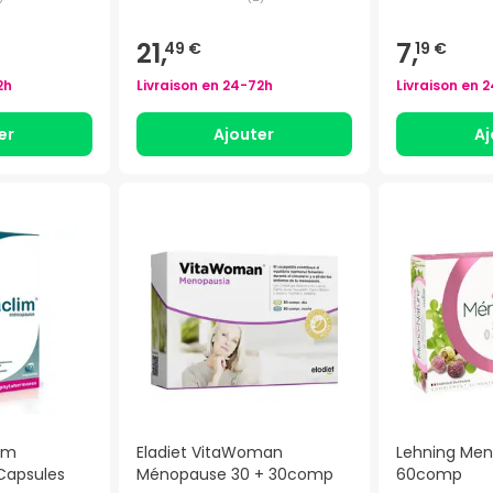
21,
7,
49 €
19 €
2h
Livraison en
24-72h
Livraison en
2
er
Ajouter
Aj
im
Eladiet VitaWoman
Lehning Men
Capsules
Ménopause 30 + 30comp
60comp