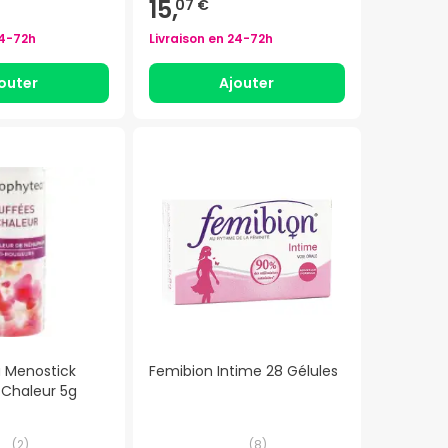
15,
07 €
4-72h
Livraison en
24-72h
outer
Ajouter
 Menostick
Femibion Intime 28 Gélules
 Chaleur 5g
(
2
)
(
8
)