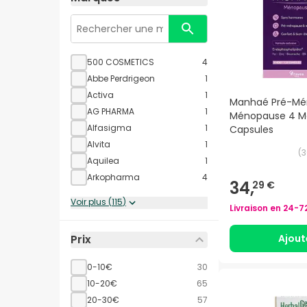
500 COSMETICS
4
Abbe Perdrigeon
1
Activa
1
Manhaé Pré-Mé
AG PHARMA
1
Ménopause 4 Mo
Alfasigma
1
Capsules
Alvita
1
(
3
Aquilea
1
Arkopharma
4
34,
29 €
Voir plus
(
115
)
Livraison en
24-7
Ajout
Prix
0-10€
30
10-20€
65
20-30€
57