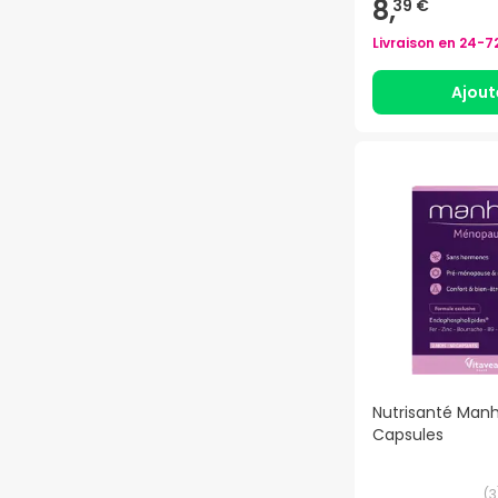
8,
39 €
Livraison en
24-7
Ajout
Nutrisanté Man
Capsules
(
3