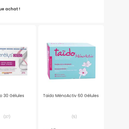
e achat !
o 30 Gélules
Taïdo MénoActiv 60 Gélules
(
37
)
(
5
)