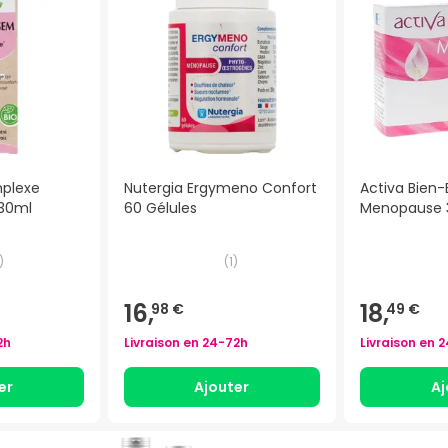
plexe
Nutergia Ergymeno Confort
Activa Bien-
30ml
60 Gélules
Menopause 3
)
(
1
)
16,
18,
98 €
49 €
2h
Livraison en
24-72h
Livraison en
2
er
Ajouter
Aj