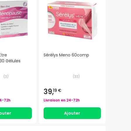
Etre
Sérélys Meno 60comp
0 Gélules
(
3
)
(
33
)
39,
19 €
4-72h
Livraison en
24-72h
outer
Ajouter