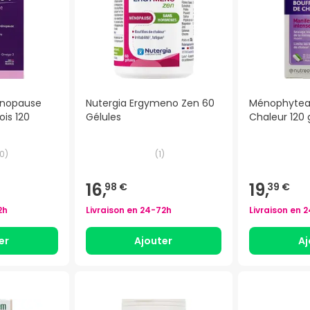
nopause
Nutergia Ergymeno Zen 60
Ménophytea
is 120
Gélules
Chaleur 120 
0
)
(
1
)
16,
19,
98 €
39 €
2h
Livraison en
24-72h
Livraison en
2
er
Ajouter
Aj