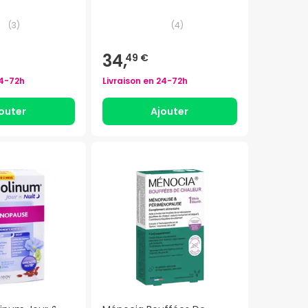
(
3
)
(
4
)
34,
49 €
4-72h
Livraison en
24-72h
outer
Ajouter