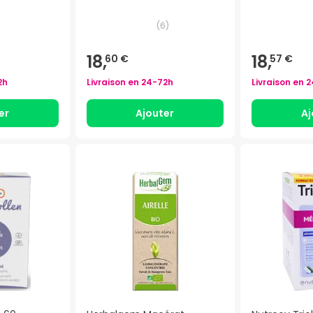
(
6
)
18,
18,
60 €
57 €
2h
Livraison en
24-72h
Livraison en
2
er
Ajouter
Aj