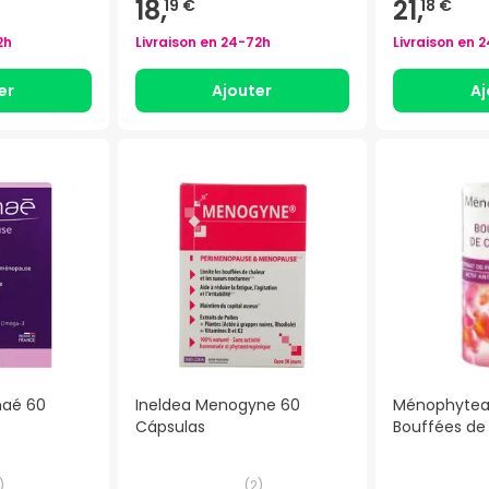
18,
21,
19 €
18 €
2h
Livraison en
24-72h
Livraison en
2
er
Ajouter
Aj
haé 60
Ineldea Menogyne 60
Ménophytea
Cápsulas
Bouffées de
)
(
2
)