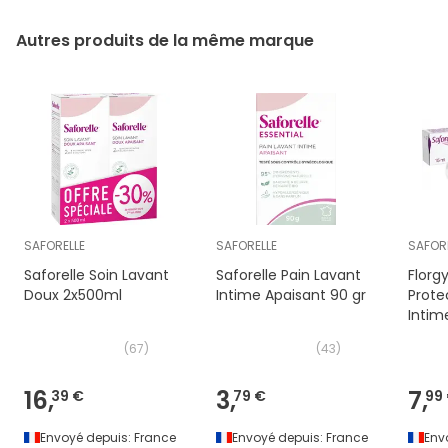
Autres produits de la même marque
SAFORELLE
SAFORELLE
SAFOR
Saforelle Soin Lavant
Saforelle Pain Lavant
Florg
Doux 2x500ml
Intime Apaisant 90 gr
Prote
Intim
(
67
)
(
43
)
16,
3,
7,
39 €
79 €
99
Envoyé depuis:
France
Envoyé depuis:
France
Env