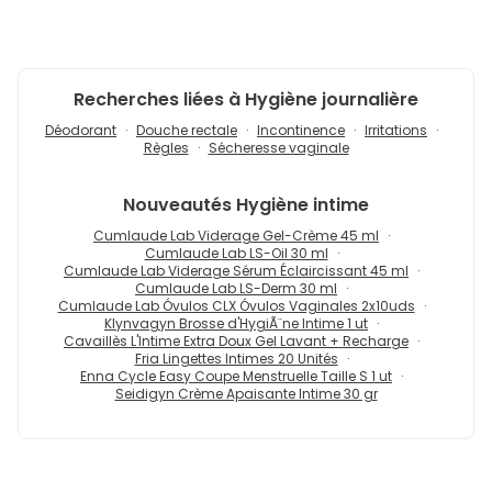
Recherches liées à Hygiène journalière
Déodorant
Douche rectale
Incontinence
Irritations
Règles
Sécheresse vaginale
Nouveautés
Hygiène intime
Cumlaude Lab Viderage Gel-Crème 45 ml
Cumlaude Lab LS-Oil 30 ml
Cumlaude Lab Viderage Sérum Éclaircissant 45 ml
Cumlaude Lab LS-Derm 30 ml
Cumlaude Lab Óvulos CLX Óvulos Vaginales 2x10uds
Klynvagyn Brosse d'HygiÃ¨ne Intime 1 ut
Cavaillès L'Intime Extra Doux Gel Lavant + Recharge
Fria Lingettes Intimes 20 Unités
Enna Cycle Easy Coupe Menstruelle Taille S 1 ut
Seidigyn Crème Apaisante Intime 30 gr