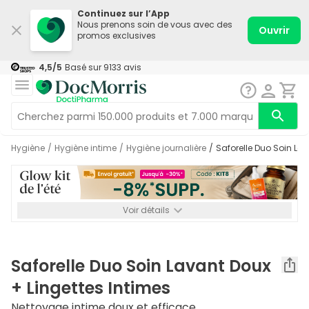
Continuez sur l’App
Nous prenons soin de vous avec des
Ouvrir
promos exclusives
4,5
/5
Basé sur
9133
avis
Hygiène
/
Hygiène intime
/
Hygiène journalière
/
Saforelle Duo Soin La
Voir détails
*-8% SUPP., 72€ min d’achat. Valable jusqu’au 16/08. Non
cumulable.
Saforelle Duo Soin Lavant Doux
+ Lingettes Intimes
Nettoyage intime doux et efficace