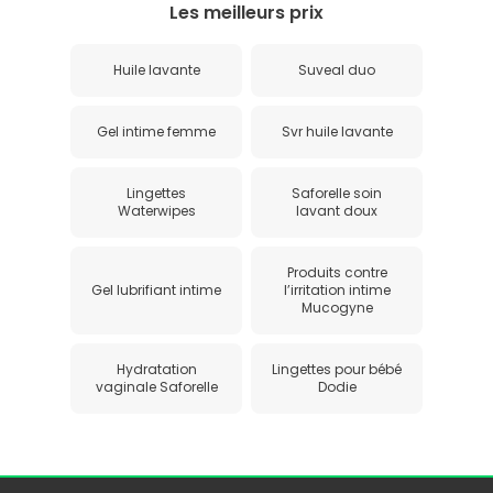
Les meilleurs prix
Huile lavante
Suveal duo
Gel intime femme
Svr huile lavante
Lingettes
Saforelle soin
Waterwipes
lavant doux
Produits contre
Gel lubrifiant intime
l’irritation intime
Mucogyne
Hydratation
Lingettes pour bébé
vaginale Saforelle
Dodie