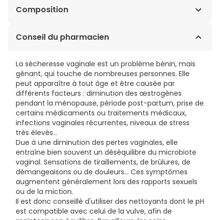
Composition
Eau, cocamidopropyl bétaïne, cocamide DEA, chlorure
Conseil du pharmacien
de sodium, glycérides caprylique et caprique PEG-6,
parfum, citronellol, coumarine, géraniol, limonène,
La sécheresse vaginale est un problème bénin, mais
linalol, propylène glycol, oxyde de stéaramine,
gênant, qui touche de nombreuses personnes. Elle
octoxynol-12, lavandula EDTA, huile d'angtrasustifolia,
peut apparaître à tout âge et être causée par
hydroxyde de sodium, extrait de racine d'Arctium
différents facteurs : diminution des œstrogènes
lappa, diméthyl stéaramine.
pendant la ménopause, période post-partum, prise de
certains médicaments ou traitements médicaux,
infections vaginales récurrentes, niveaux de stress
très élevés...
Due à une diminution des pertes vaginales, elle
entraîne bien souvent un déséquilibre du microbiote
vaginal. Sensations de tiraillements, de brûlures, de
démangeaisons ou de douleurs… Ces symptômes
augmentent généralement lors des rapports sexuels
ou de la miction.
Il est donc conseillé d'utiliser des nettoyants dont le pH
est compatible avec celui de la vulve, afin de