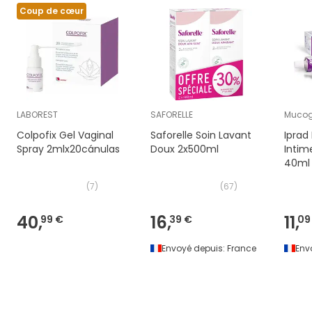
Coup de cœur
LABOREST
SAFORELLE
Muco
Colpofix Gel Vaginal
Saforelle Soin Lavant
Iprad
Spray 2mlx20cánulas
Doux 2x500ml
Intim
40ml
(
7
)
(
67
)
40,
16,
11,
99 €
39 €
09
Envoyé depuis:
France
Env