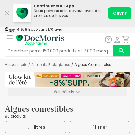
Continuez sur l’App
Nous prenons soin de vous avec des
Ouvrir
promos exclusives
4,5
/5
Basé sur
9170
avis
Herboristerie
/
Aliments Biologiques
/
Algues Comestibles
Voir détails
*-8% SUPP., 72€ min d’achat. Valable jusqu’au 16/08. Non
cumulable.
Algues comestibles
90 produits
Filtres
Trier