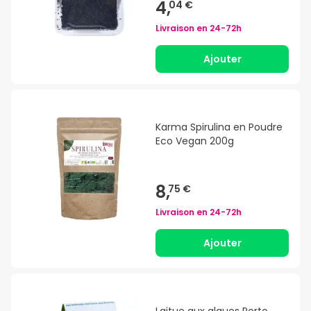
4,
04 €
Livraison en
24-72h
Ajouter
Karma Spirulina en Poudre
Eco Vegan 200g
8,
75 €
Livraison en
24-72h
Ajouter
Laitue aux algues Porto