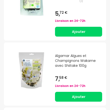
(
1
)
5,
72 €
Livraison en
24-72h
Ajouter
Algamar Algues et
Champignons Wakame
avec Shiitake 100g
7,
58 €
Livraison en
24-72h
Ajouter