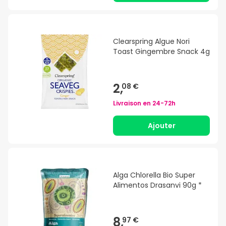
Clearspring Algue Nori
Toast Gingembre Snack 4g
2,
08 €
Livraison en
24-72h
Ajouter
Alga Chlorella Bio Super
Alimentos Drasanvi 90g *
8,
97 €