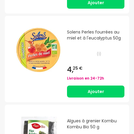
Ajouter
Solens Perles fourrées au
miel et à l'eucalyptus 50g
(
1
)
4,
25 €
Livraison en
24-72h
Ajouter
Algues à grenier Kombu
Kombu Bio 50 g