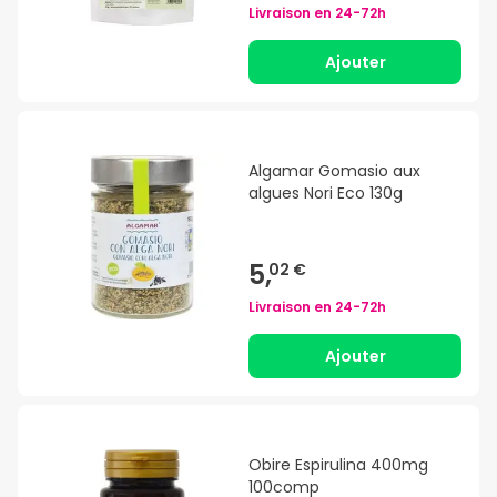
Livraison en
24-72h
Ajouter
Algamar Gomasio aux
algues Nori Eco 130g
5,
02 €
Livraison en
24-72h
Ajouter
Obire Espirulina 400mg
100comp