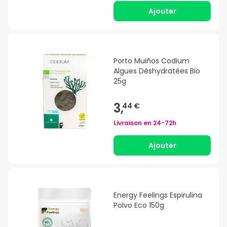
Ajouter
Porto Muiños Codium
Algues Déshydratées Bio
25g
3,
44 €
Livraison en
24-72h
Ajouter
Energy Feelings Espirulina
Polvo Eco 150g