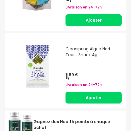
Livraison en
24-72h
Ajouter
Clearspring Algue Nori
Toast Snack 4g
1,
89 €
Livraison en
24-72h
Ajouter
Gagnez des Health points à chaque
achat !