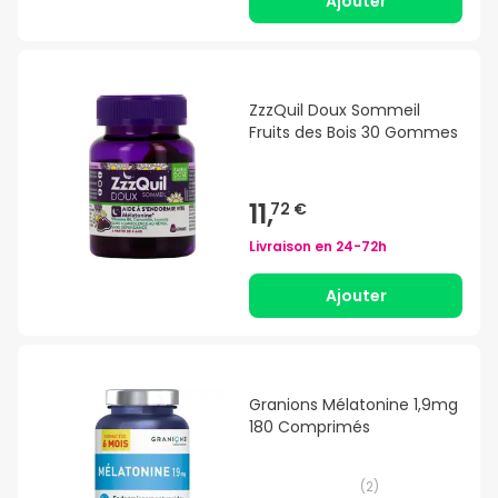
Ajouter
ZzzQuil Doux Sommeil
Fruits des Bois 30 Gommes
11,
72 €
Livraison en
24-72h
Ajouter
Granions Mélatonine 1,9mg
180 Comprimés
(
2
)