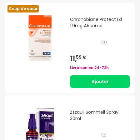
Coup de cœur
Chronobiane Protect Ld
1.9mg 45comp
(
4
)
11,
59 €
Livraison en
24-72h
Ajouter
Zzzquil Sommeil Spray
30ml
(
2
)