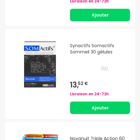
Livraison en
24-72h
Ajouter
Synactifs Somactifs
Sommeil 30 gélules
(
12
)
13,
52 €
Livraison en
24-72h
Ajouter
Novanuit Triple Action 60