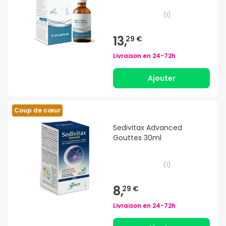
(
1
)
13,
29 €
Livraison en
24-72h
Ajouter
Coup de cœur
Sedivitax Advanced
Gouttes 30ml
(
1
)
8,
29 €
Livraison en
24-72h