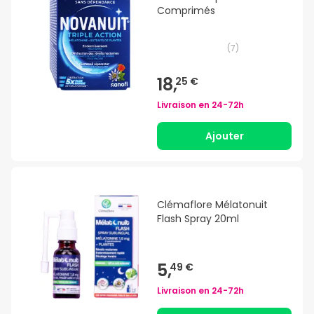
Comprimés
(
7
)
18,
25 €
Livraison en
24-72h
Ajouter
Clémaflore Mélatonuit
Flash Spray 20ml
5,
49 €
Livraison en
24-72h