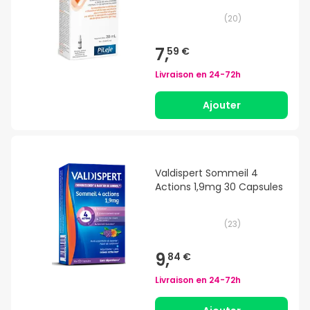
(
20
)
7,
59 €
Livraison en
24-72h
Ajouter
Valdispert Sommeil 4
Actions 1,9mg 30 Capsules
(
23
)
9,
84 €
Livraison en
24-72h