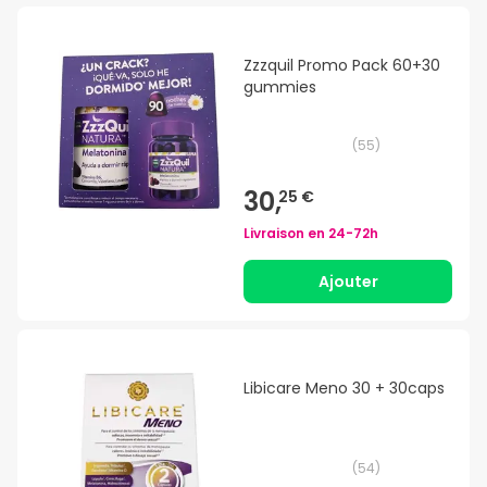
Zzzquil Promo Pack 60+30
gummies
(
55
)
30,
25 €
Livraison en
24-72h
Ajouter
Libicare Meno 30 + 30caps
(
54
)