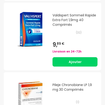
Valdispert Sommeil Rapide
Extra Fort 1,9mg 40
Comprimés
(
32
)
9,
89 €
Livraison en
24-72h
Ajouter
Pileje Chronobiane LP 1,9
mg 30 Comprimés
(
1
)