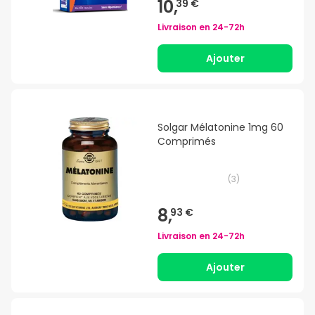
10,
39 €
Livraison en
24-72h
Ajouter
Solgar Mélatonine 1mg 60
Comprimés
(
3
)
8,
93 €
Livraison en
24-72h
Ajouter