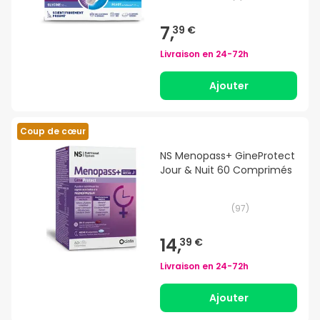
7,
39 €
Livraison en
24-72h
Ajouter
Coup de cœur
NS Menopass+ GineProtect
Jour & Nuit 60 Comprimés
(
97
)
14,
39 €
Livraison en
24-72h
Ajouter