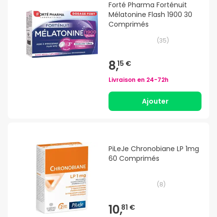
Forté Pharma Forténuit
Mélatonine Flash 1900 30
Comprimés
(
35
)
8,
15 €
Livraison en
24-72h
Ajouter
PiLeJe Chronobiane LP 1mg
60 Comprimés
(
8
)
10,
81 €