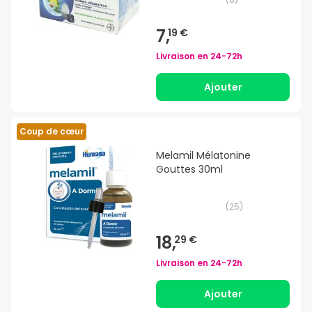
7,
19 €
Livraison en
24-72h
Ajouter
Coup de cœur
Melamil Mélatonine
Gouttes 30ml
(
25
)
18,
29 €
Livraison en
24-72h
Ajouter