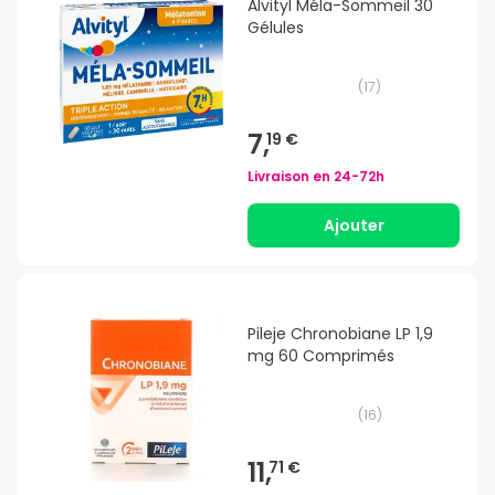
Alvityl Méla-Sommeil 30
Gélules
(
17
)
7,
19 €
Livraison en
24-72h
Ajouter
Pileje Chronobiane LP 1,9
mg 60 Comprimés
(
16
)
11,
71 €