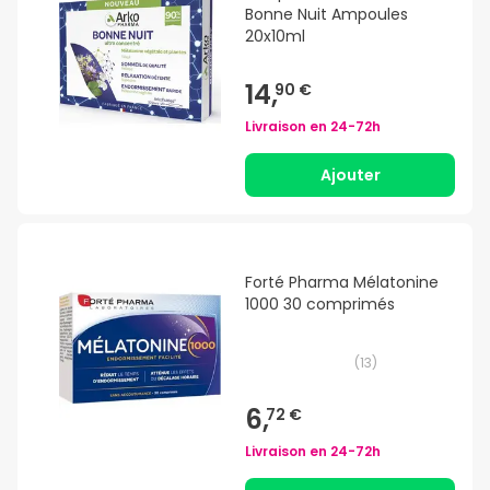
Bonne Nuit Ampoules
20x10ml
14,
90 €
Livraison en
24-72h
Ajouter
Forté Pharma Mélatonine
1000 30 comprimés
(
13
)
6,
72 €
Livraison en
24-72h