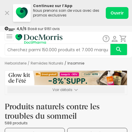
Continuez sur l’App
Nous prenons soin de vous avec des
Ouvrir
promos exclusives
4,5
/5
Basé sur
9161
avis
Herboristerie
/
Remèdes Naturels
/
Insomnie
Voir détails
*-8% SUPP., 72€ min d’achat. Valable jusqu’au 16/08. Non
cumulable.
Produits naturels contre les
troubles du sommeil
588 produits