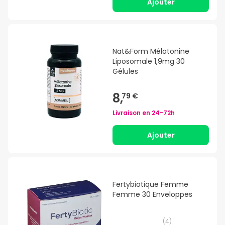
Ajouter
Nat&Form Mélatonine
Liposomale 1,9mg 30
Gélules
8,
79 €
Livraison en
24-72h
Ajouter
Fertybiotique Femme
Femme 30 Enveloppes
(
4
)