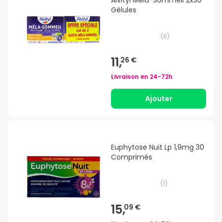
Gélules
(
6
)
11,
26 €
Livraison en
24-72h
Ajouter
Euphytose Nuit Lp 1,9mg 30
Comprimés
(
1
)
15,
09 €