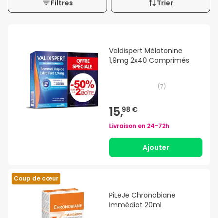
Filtres
Trier
Valdispert Mélatonine
1,9mg 2x40 Comprimés
(
7
)
15,
98 €
Livraison en
24-72h
Ajouter
Coup de cœur
PiLeJe Chronobiane
Immédiat 20ml