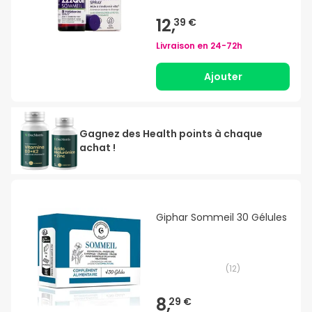
12,
39 €
Livraison en
24-72h
Ajouter
Gagnez des Health points à chaque
achat !
Giphar Sommeil 30 Gélules
(
12
)
8,
29 €