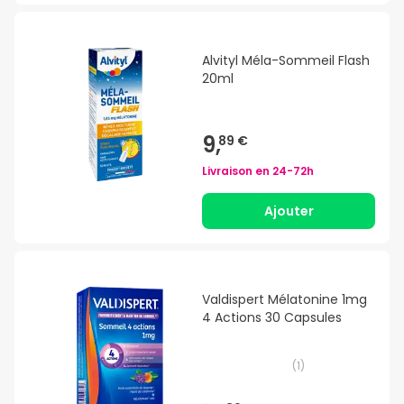
Alvityl Méla-Sommeil Flash
20ml
9,
89 €
Livraison en
24-72h
Ajouter
Valdispert Mélatonine 1mg
4 Actions 30 Capsules
(
1
)