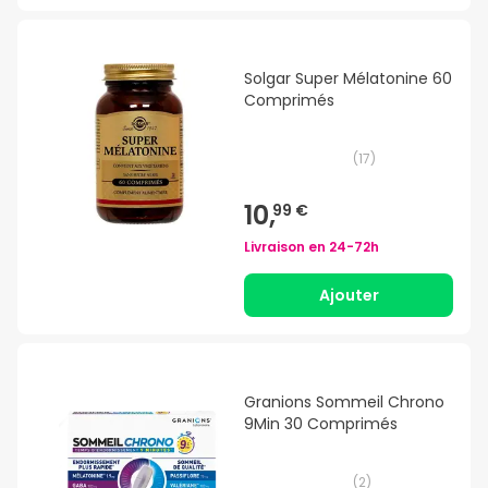
Solgar Super Mélatonine 60
Comprimés
(
17
)
10,
99 €
Livraison en
24-72h
Ajouter
Granions Sommeil Chrono
9Min 30 Comprimés
(
2
)