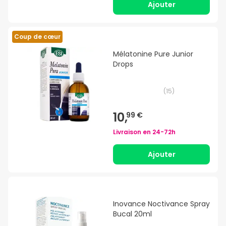
Ajouter
Coup de cœur
Mélatonine Pure Junior
Drops
(
15
)
10,
99 €
Livraison en
24-72h
Ajouter
Inovance Noctivance Spray
Bucal 20ml