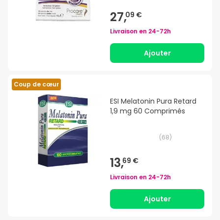
27,
09 €
Livraison en
24-72h
Ajouter
Coup de cœur
ESI Melatonin Pura Retard
1,9 mg 60 Comprimés
(
68
)
13,
69 €
Livraison en
24-72h
Ajouter