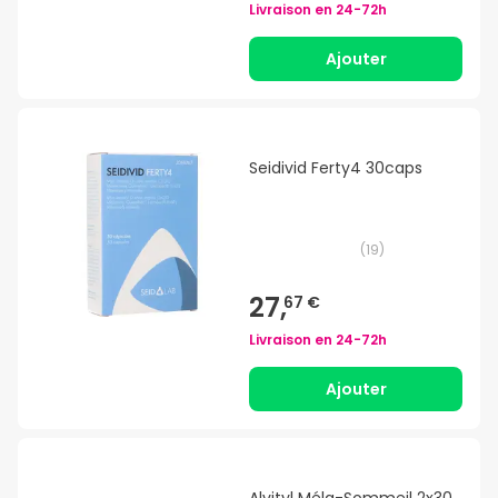
Livraison en
24-72h
Ajouter
Seidivid Ferty4 30caps
(
19
)
27,
67 €
Livraison en
24-72h
Ajouter
Alvityl Méla-Sommeil 2x30