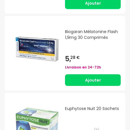
Ajouter
Biogaran Mélatonine Flash
1,9mg 30 Comprimés
5,
28 €
Livraison en
24-72h
Ajouter
Euphytose Nuit 20 Sachets
(
8
)